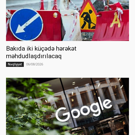
Bakıda iki küçədə hərəkət
məhdudlaşdırılacaq
06/08/2026
Nəqliyyat