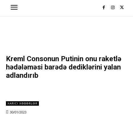
Kreml Consonun Putinin onu raketlə
hədələməsi barədə dediklərini yalan
adlandırıb
XARICI XƏBƏRLƏR
30/01/2023