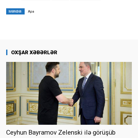
MƏNBƏ:
Apa
OXŞAR XƏBƏRLƏR
Ceyhun Bayramov Zelenski ilə görüşüb