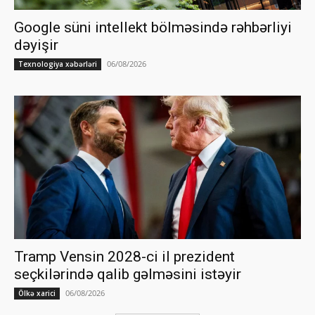
Google süni intellekt bölməsində rəhbərliyi
dəyişir
06/08/2026
Texnologiya xəbərləri
Tramp Vensin 2028-ci il prezident
seçkilərində qalib gəlməsini istəyir
06/08/2026
Ölkə xarici