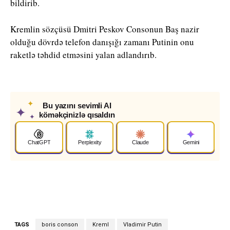
bildirib.
Kremlin sözçüsü Dmitri Peskov Consonun Baş nazir
olduğu dövrdə telefon danışığı zamanı Putinin onu
raketlə təhdid etməsini yalan adlandırıb.
✦
Bu yazını sevimli AI
✦
köməkçinizlə qısaldın
✦
ChatGPT
Perplexity
Claude
Gemini
TAGS
boris conson
Kreml
Vladimir Putin