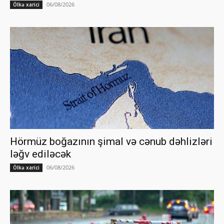
06/08/2026
Ölkə xarici
Hörmüz boğazının şimal və cənub dəhlizləri
ləğv ediləcək
06/08/2026
Ölkə xarici