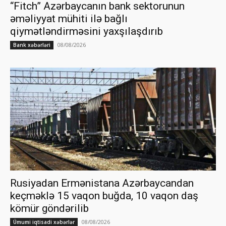
“Fitch” Azərbaycanın bank sektorunun
əməliyyat mühiti ilə bağlı
qiymətləndirməsini yaxşılaşdırıb
08/08/2026
Bank xəbərləri
Rusiyadan Ermənistana Azərbaycandan
keçməklə 15 vaqon buğda, 10 vaqon daş
kömür göndərilib
08/08/2026
Ümumi iqtisadi xəbərlər