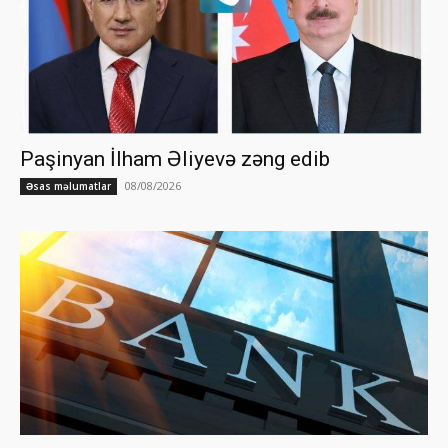
Paşinyan İlham Əliyevə zəng edib
08/08/2026
Əsas məlumatlar