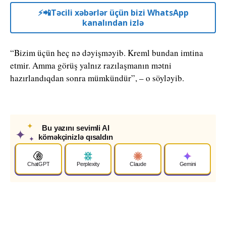
⚡️📲Təcili xəbərlər üçün bizi WhatsApp
kanalından izlə
“Bizim üçün heç nə dəyişməyib. Kreml bundan imtina
etmir. Amma görüş yalnız razılaşmanın mətni
hazırlandıqdan sonra mümkündür”, – o söyləyib.
✦
Bu yazını sevimli AI
✦
köməkçinizlə qısaldın
✦
ChatGPT
Perplexity
Claude
Gemini