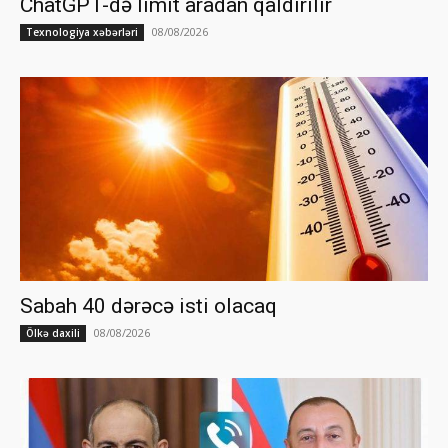
ChatGPT-də limit aradan qaldırılır
08/08/2026
Texnologiya xəbərləri
Sabah 40 dərəcə isti olacaq
08/08/2026
Ölkə daxili