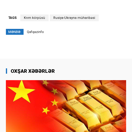
TAGS
Krım körpüsü
Rusiya-Ukrayna müharibəsi
MƏNBƏ:
Qafqazinfo
OXŞAR XƏBƏRLƏR