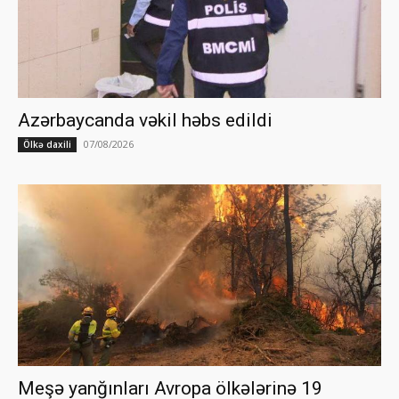
Azərbaycanda vəkil həbs edildi
07/08/2026
Ölkə daxili
Meşə yanğınları Avropa ölkələrinə 19