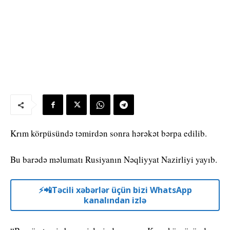
Krım körpüsündə təmirdən sonra hərəkət bərpa edilib.
Bu barədə məlumatı Rusiyanın Nəqliyyat Nazirliyi yayıb.
⚡️📲Təcili xəbərlər üçün bizi WhatsApp
kanalından izlə