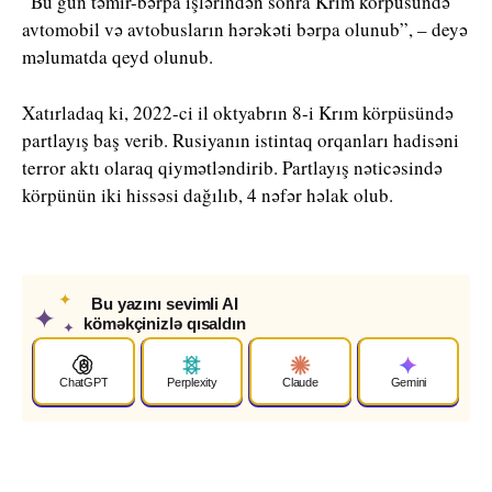
“Bu gün təmir-bərpa işlərindən sonra Krım körpüsündə
avtomobil və avtobusların hərəkəti bərpa olunub”, – deyə
məlumatda qeyd olunub.
Xatırladaq ki, 2022-ci il oktyabrın 8-i Krım körpüsündə
partlayış baş verib. Rusiyanın istintaq orqanları hadisəni
terror aktı olaraq qiymətləndirib. Partlayış nəticəsində
körpünün iki hissəsi dağılıb, 4 nəfər həlak olub.
✦
Bu yazını sevimli AI
✦
köməkçinizlə qısaldın
✦
ChatGPT
Perplexity
Claude
Gemini