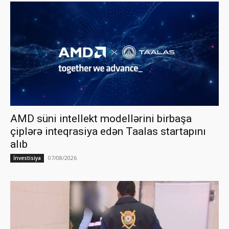
AMD süni intellekt modellərini birbaşa
çiplərə inteqrasiya edən Taalas startapını
alıb
07/08/2026
İnvestisiya