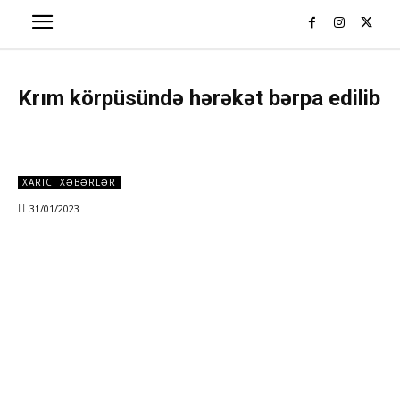
Krım körpüsündə hərəkət bərpa edilib
XARICI XƏBƏRLƏR
31/01/2023