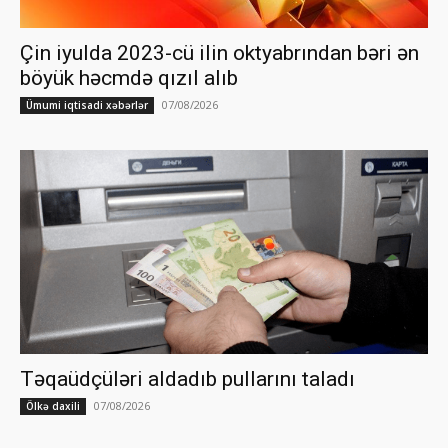
Çin iyulda 2023-cü ilin oktyabrından bəri ən
böyük həcmdə qızıl alıb
07/08/2026
Ümumi iqtisadi xəbərlər
Təqaüdçüləri aldadıb pullarını taladı
07/08/2026
Ölkə daxili