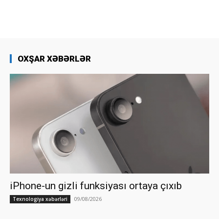
OXŞAR XƏBƏRLƏR
iPhone-un gizli funksiyası ortaya çıxıb
09/08/2026
Texnologiya xəbərləri