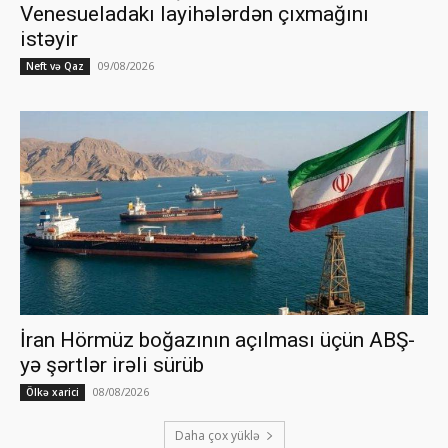
Venesueladakı layihələrdən çıxmağını
istəyir
09/08/2026
Neft və Qaz
İran Hörmüz boğazının açılması üçün ABŞ-
yə şərtlər irəli sürüb
08/08/2026
Ölkə xarici
Daha çox yüklə