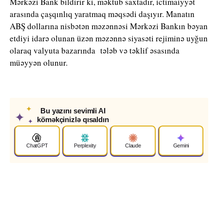
Mərkəzi Bank bildirir ki, məktub saxtadır, ictimaiyyət
arasında çaşqınlıq yaratmaq məqsədi daşıyır. Manatın
ABŞ dollarına nisbətən məzənnəsi Mərkəzi Bankın bəyan
etdiyi idarə olunan üzən məzənnə siyasəti rejiminə uyğun
olaraq valyuta bazarında tələb və təklif əsasında
müəyyən olunur.
✦
Bu yazını sevimli AI
✦
köməkçinizlə qısaldın
✦
ChatGPT
Perplexity
Claude
Gemini