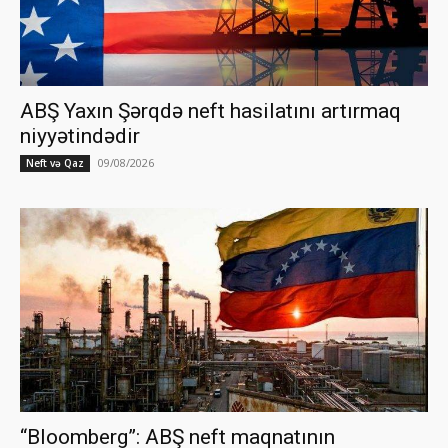
ABŞ Yaxın Şərqdə neft hasilatını artırmaq
niyyətindədir
09/08/2026
Neft və Qaz
“Bloomberg”: ABŞ neft maqnatının