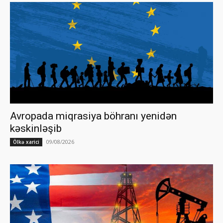
Avropada miqrasiya böhranı yenidən
kəskinləşib
09/08/2026
Ölkə xarici