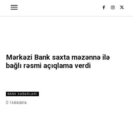
Mərkəzi Bank saxta məzənnə ilə
bağlı rəsmi açıqlama verdi
BANK XƏBƏRLƏRI
11/03/2016