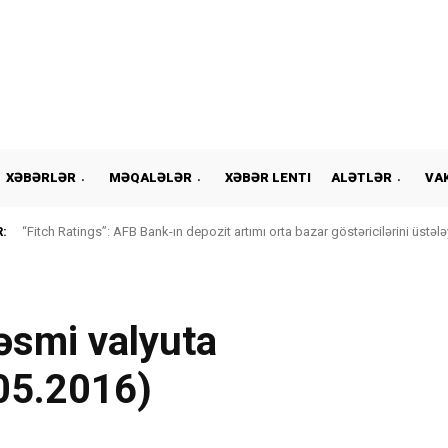
XƏBƏRLƏR
MƏQALƏLƏR
XƏBƏR LENTI
ALƏTLƏR
VA
:
“Fitch Ratings”: AFB Bank-ın depozit artımı orta bazar göstəricilərini üstələ
əsmi valyuta
05.2016)