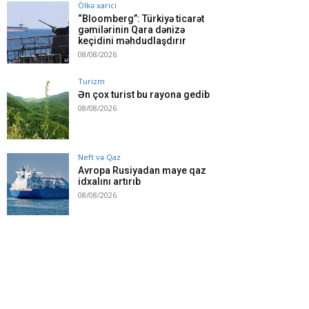
Ölkə xarici
“Bloomberg”: Türkiyə ticarət
gəmilərinin Qara dənizə
keçidini məhdudlaşdırır
08/08/2026
Turizm
Ən çox turist bu rayona gedib
08/08/2026
Neft və Qaz
Avropa Rusiyadan maye qaz
idxalını artırıb
08/08/2026