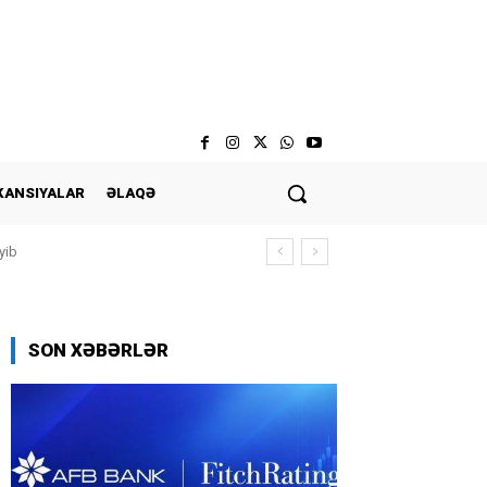
KANSIYALAR
ƏLAQƏ
yib
SON XƏBƏRLƏR