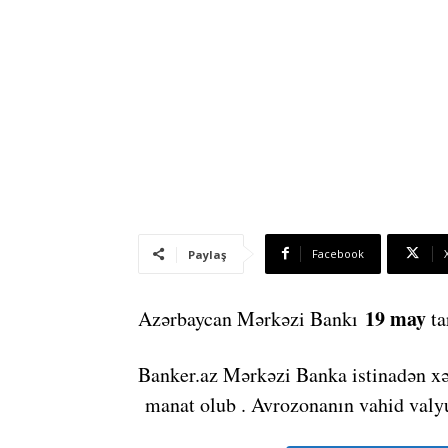
Facebook
Paylaş
19 may
Azərbaycan Mərkəzi Bankı
ta
Banker.az Mərkəzi Banka istinadən xə
manat olub . Avrozonanın vahid valyu