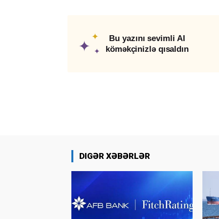
✦
Bu yazını sevimli AI
✦
köməkçinizlə qısaldın
✦
DIGƏR XƏBƏRLƏR