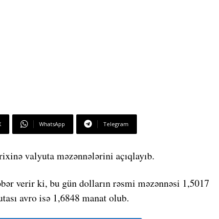
X
WhatsApp
Telegram
rixinə valyuta məzənnələrini açıqlayıb.
bər verir ki, bu gün dolların rəsmi məzənnəsi 1,5017
tası avro isə 1,6848 manat olub.