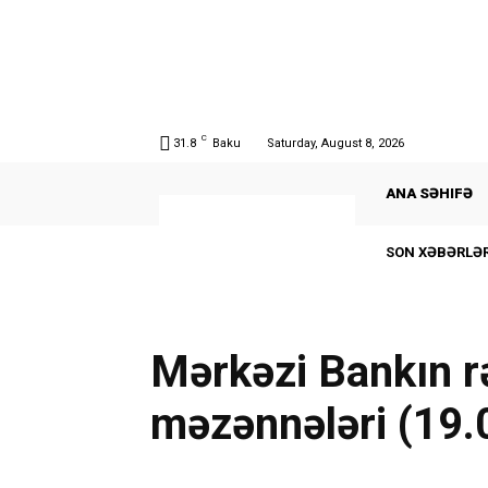
C
31.8
Baku
Saturday, August 8, 2026
ANA SƏHIFƏ
SON XƏBƏRLƏR
Mərkəzi Bankın r
məzənnələri (19.