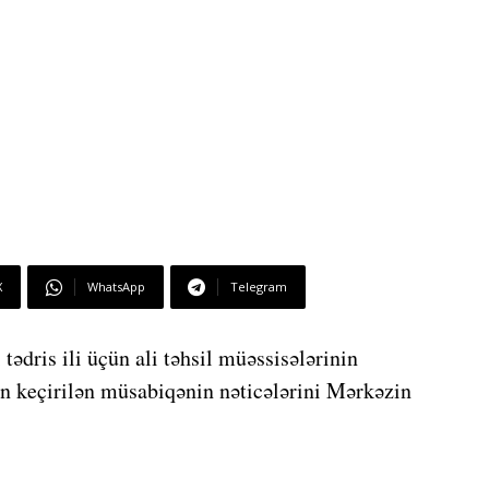
X
WhatsApp
Telegram
ədris ili üçün ali təhsil müəssisələrinin
n keçirilən müsabiqənin nəticələrini Mərkəzin