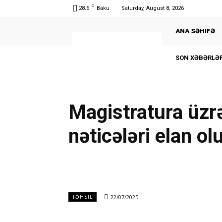
C
28.6
Baku
Saturday, August 8, 2026
ANA SƏHIFƏ
SON XƏBƏRLƏR
Magistratura üzr
nəticələri elan o
22/07/2025
TƏHSIL