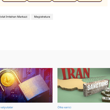
övlət İmtahan Mərkəzi
Magistratura
 valyutalar
Ölkə xarici