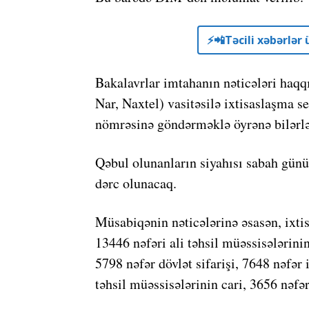
⚡️📲Təcili xəbərlə
Bakalavrlar imtahanın nəticələri haqq
Nar, Naxtel) vasitəsilə ixtisaslaşma s
nömrəsinə göndərməklə öyrənə bilərlə
Qəbul olunanların siyahısı sabah günün
dərc olunacaq.
Müsabiqənin nəticələrinə əsasən, ixt
13446 nəfəri ali təhsil müəssisələrin
5798 nəfər dövlət sifarişi, 7648 nəfər i
təhsil müəssisələrinin cari, 3656 nəfə