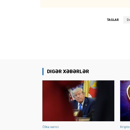
TAGLAR
D
DIGƏR XƏBƏRLƏR
Ölkə xarici
Kripto