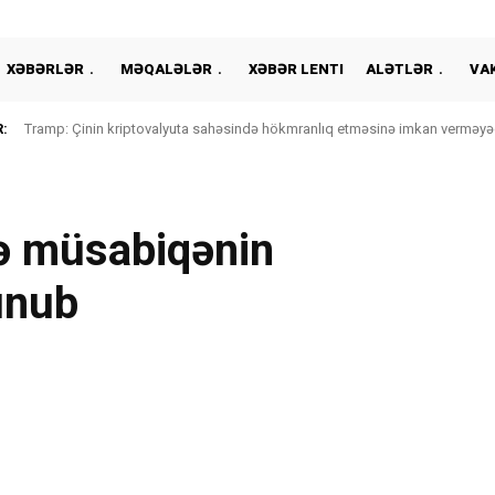
XƏBƏRLƏR
MƏQALƏLƏR
XƏBƏR LENTI
ALƏTLƏR
VA
:
Tramp: Çinin kriptovalyuta sahəsində hökmranlıq etməsinə imkan verməyə
ə müsabiqənin
lunub