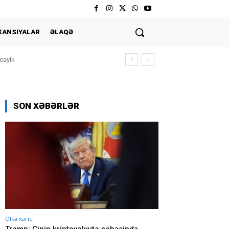
KANSIYALAR
ƏLAQƏ
cəyik
SON XƏBƏRLƏR
Ölkə xarici