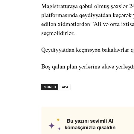
Magistraturaya qəbul olmuş şəxslər 24 
platformasında qeydiyyatdan keçərək 
edilən xidmətlərdən “Ali və orta ixtisa
seçməlidirlər.
Qeydiyyatdan keçməyən bakalavrlar qəb
Boş qalan plan yerlərinə əlavə yerləş
MƏNBƏ
APA
✦
Bu yazını sevimli AI
✦
köməkçinizlə qısaldın
✦