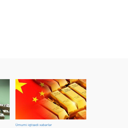
Ümumi iqtisadi xəbərlər