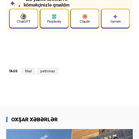
✦
köməkçinizlə qısaldın
✦
ChatGPT
Perplexity
Claude
Gemini
TAGS
filial
petronas
OXŞAR XƏBƏRLƏR