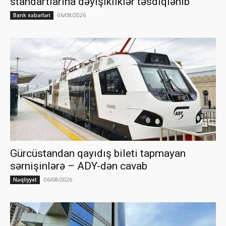
standartlarına dəyişikliklər təsdiqlənib
06/08/2026
Bank xəbərləri
Gürcüstandan qayıdış bileti tapmayan
sərnişinlərə – ADY-dən cavab
06/08/2026
Nəqliyyat