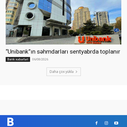
“Unibank”ın səhmdarları sentyabrda toplanır
06/08/2026
Bank xəbərləri
Daha çox yüklə
B