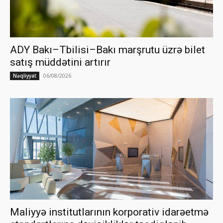
ADY Bakı–Tbilisi–Bakı marşrutu üzrə bilet
satış müddətini artırır
06/08/2026
Nəqliyyat
Maliyyə institutlarının korporativ idarəetmə