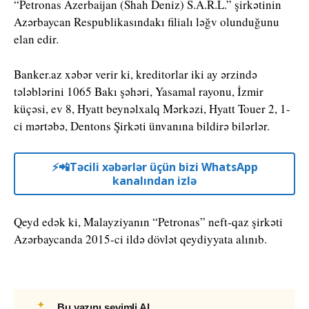
“Petronas Azerbaijan (Shah Deniz) S.A.R.L.” şirkətinin
Azərbaycan Respublikasındakı filialı ləğv olunduğunu
elan edir.
Banker.az xəbər verir ki, kreditorlar iki ay ərzində
tələblərini 1065 Bakı şəhəri, Yasamal rayonu, İzmir
küçəsi, ev 8, Hyatt beynəlxalq Mərkəzi, Hyatt Touer 2, 1-
ci mərtəbə, Dentons Şirkəti ünvanına bildirə bilərlər.
⚡️📲Təcili xəbərlər üçün bizi WhatsApp
kanalından izlə
Qeyd edək ki, Malayziyanın “Petronas” neft-qaz şirkəti
Azərbaycanda 2015-ci ildə dövlət qeydiyyata alınıb.
✦
Bu yazını sevimli AI