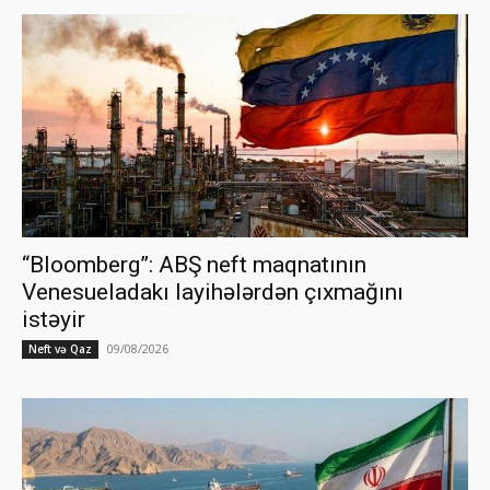
“Bloomberg”: ABŞ neft maqnatının
Venesueladakı layihələrdən çıxmağını
istəyir
09/08/2026
Neft və Qaz