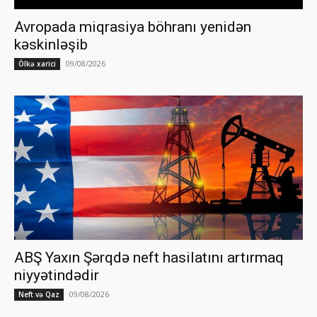
Avropada miqrasiya böhranı yenidən
kəskinləşib
09/08/2026
Ölkə xarici
ABŞ Yaxın Şərqdə neft hasilatını artırmaq
niyyətindədir
09/08/2026
Neft və Qaz