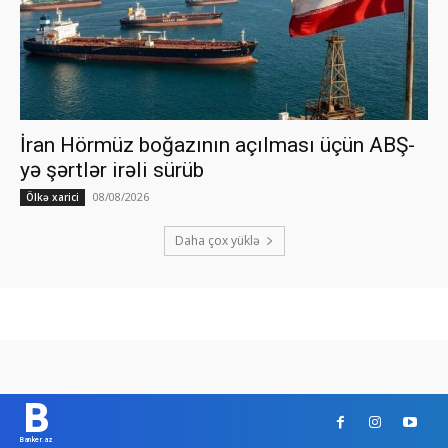
İran Hörmüz boğazının açılması üçün ABŞ-
yə şərtlər irəli sürüb
08/08/2026
Ölkə xarici
Daha çox yüklə
B
Banker.az