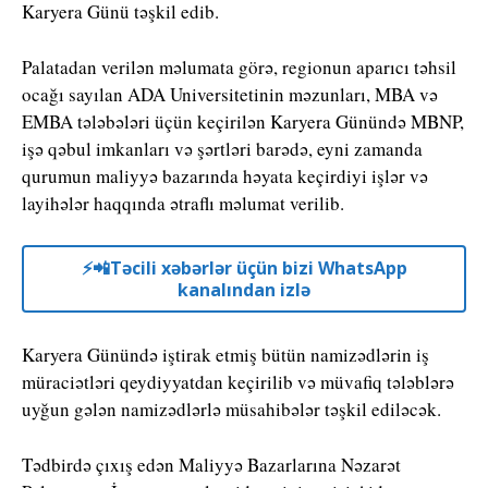
Karyera Günü təşkil edib.
Palatadan verilən məlumata görə, regionun aparıcı təhsil
ocağı sayılan ADA Universitetinin məzunları, MBA və
EMBA tələbələri üçün keçirilən Karyera Günündə MBNP,
işə qəbul imkanları və şərtləri barədə, eyni zamanda
qurumun maliyyə bazarında həyata keçirdiyi işlər və
layihələr haqqında ətraflı məlumat verilib.
⚡️📲Təcili xəbərlər üçün bizi WhatsApp
kanalından izlə
Karyera Günündə iştirak etmiş bütün namizədlərin iş
müraciətləri qeydiyyatdan keçirilib və müvafiq tələblərə
uyğun gələn namizədlərlə müsahibələr təşkil ediləcək.
Tədbirdə çıxış edən Maliyyə Bazarlarına Nəzarət