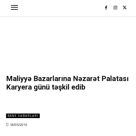
Maliyyə Bazarlarına Nəzarət Palatası
Karyera günü təşkil edib
BANK XƏBƏRLƏRI
18/05/2016