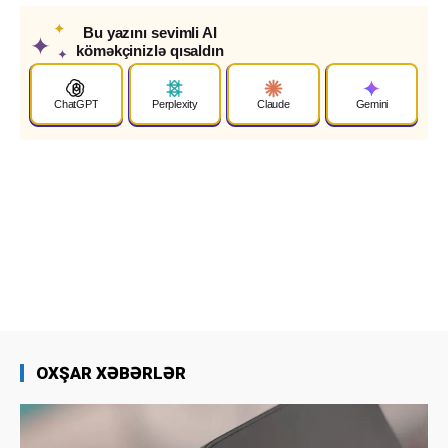
✦
Bu yazını sevimli AI
✦
köməkçinizlə qısaldın
✦
ChatGPT
Perplexity
Claude
Gemini
OXŞAR XƏBƏRLƏR