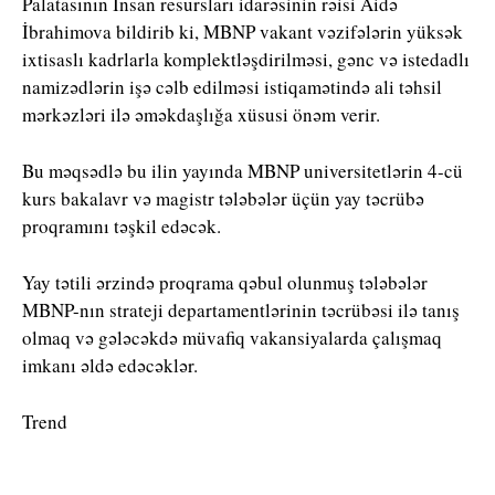
Palatasının İnsan resursları idarəsinin rəisi Aidə
İbrahimova bildirib ki, MBNP vakant vəzifələrin yüksək
ixtisaslı kadrlarla komplektləşdirilməsi, gənc və istedadlı
namizədlərin işə cəlb edilməsi istiqamətində ali təhsil
mərkəzləri ilə əməkdaşlığa xüsusi önəm verir.
Bu məqsədlə bu ilin yayında MBNP universitetlərin 4-cü
kurs bakalavr və magistr tələbələr üçün yay təcrübə
proqramını təşkil edəcək.
Yay tətili ərzində proqrama qəbul olunmuş tələbələr
MBNP-nın strateji departamentlərinin təcrübəsi ilə tanış
olmaq və gələcəkdə müvafiq vakansiyalarda çalışmaq
imkanı əldə edəcəklər.
Trend