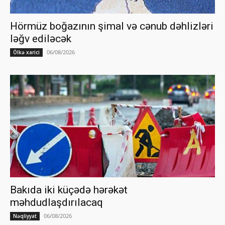
Hörmüz boğazının şimal və cənub dəhlizləri
ləğv ediləcək
06/08/2026
Ölkə xarici
Bakıda iki küçədə hərəkət
məhdudlaşdırılacaq
06/08/2026
Nəqliyyat