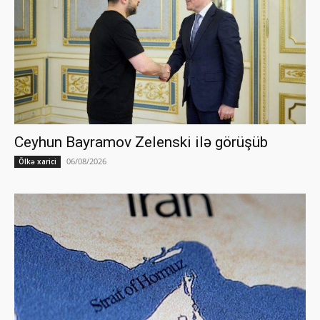
Ceyhun Bayramov Zelenski ilə görüşüb
06/08/2026
Ölkə xarici