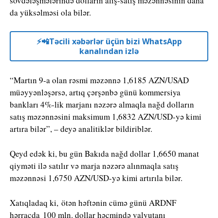
sövdələşmələrində dolların alış-satış məzənnəsinin daha
da yüksəlməsi ola bilər.
⚡️📲Təcili xəbərlər üçün bizi WhatsApp
kanalından izlə
“Martın 9-a olan rəsmi məzənnə 1,6185 AZN/USAD
müəyyənləşərsə, artıq çərşənbə günü kommersiya
bankları 4%-lik marjanı nəzərə almaqla nağd dolların
satış məzənnəsini maksimum 1,6832 AZN/USD-yə kimi
artıra bilər”, – deyə analitiklər bildiriblər.
Qeyd edək ki, bu gün Bakıda nağd dollar 1,6650 manat
qiyməti ilə satılır və marja nəzərə alınmaqla satış
məzənnəsi 1,6750 AZN/USD-yə kimi artırıla bilər.
Xatıqladaq ki, ötən həftənin cümə günü ARDNF
hərracda 100 mln. dollar həcmində valyutanı