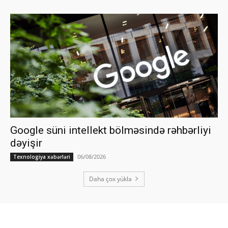
Google süni intellekt bölməsində rəhbərliyi
dəyişir
06/08/2026
Texnologiya xəbərləri
Daha çox yüklə