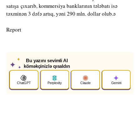
satışa çıxarıb, kommersiya banklarının tələbatı isə
təxminən 3 dəfə artıq, yəni 290 mln. dollar olub.ə
Report
✦
Bu yazını sevimli AI
✦
köməkçinizlə qısaldın
✦
ChatGPT
Perplexity
Claude
Gemini