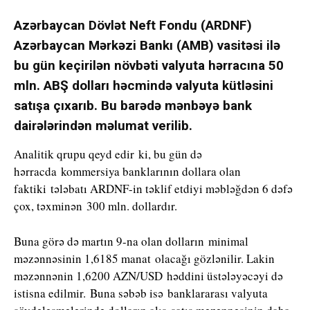
Azərbaycan Dövlət Neft Fondu (ARDNF)
Azərbaycan Mərkəzi Bankı (AMB) vasitəsi ilə
bu gün keçirilən növbəti valyuta hərracına 50
mln. ABŞ dolları həcmində valyuta kütləsini
satışa çıxarıb. Bu barədə mənbəyə bank
dairələrindən məlumat verilib.
Analitik qrupu qeyd edir ki, bu gün də
hərracda kommersiya banklarının dollara olan
faktiki tələbatı ARDNF-in təklif etdiyi məbləğdən 6 dəfə
çox, təxminən 300 mln. dollardır.
Buna görə də martın 9-na olan dolların minimal
məzənnəsinin 1,6185 manat olacağı gözlənilir. Lakin
məzənnənin 1,6200 AZN/USD həddini üstələyəcəyi də
istisna edilmir. Buna səbəb isə banklararası valyuta