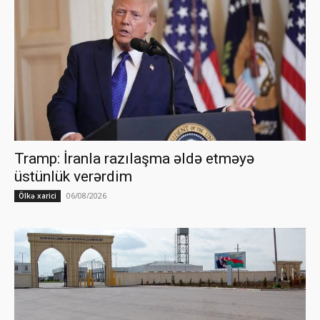
Tramp: İranla razılaşma əldə etməyə
üstünlük verərdim
06/08/2026
Ölkə xarici