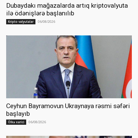
Dubaydakı mağazalarda artıq kriptovalyuta
ilə ödənişlərə başlanılıb
06/08/2026
Kripto valyutalar
Ceyhun Bayramovun Ukraynaya rəsmi səfəri
başlayıb
06/08/2026
Ölkə xarici