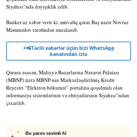
Siyahısı”nda dəyişiklik edib.
Banker.az xəbər verir ki, müvafiq qərar Baş nazir Novruz
Məmmədov tərəfindən imzalanıb.
⚡️📲Təcili xəbərlər üçün bizi WhatsApp
kanalından izlə
Qərara əsasən, Maliyyə Bazarlarına Nəzarət Palatası
(MBNP) üzrə MBNP-nin Mərkəzləşdirilmiş Kredit
Reyestri “Elektron hökumət” portalına qoşulmalı olan
informasiya sistemlərinin və ehtiyatlarının Siyahısı”ndan
çıxarılıb.
✦
Bu yazını sevimli AI