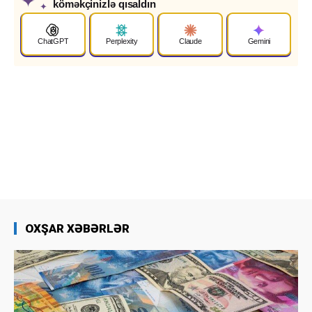
✦
köməkçinizlə qısaldın
✦
ChatGPT
Perplexity
Claude
Gemini
OXŞAR XƏBƏRLƏR