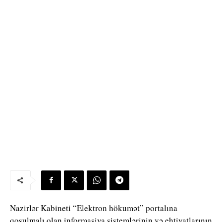
Nazirlər Kabineti “Elektron hökumət” portalına
qoşulmalı olan informasiya sistemlərinin və ehtiyatlarının