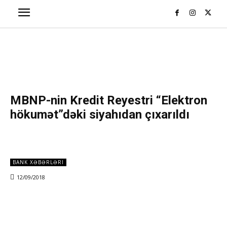
MBNP-nin Kredit Reyestri “Elektron
hökumət”dəki siyahıdan çıxarıldı
BANK XƏBƏRLƏRI
12/09/2018