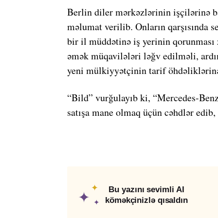
Berlin diler mərkəzlərinin işçilərinə
məlumat verilib. Onların qarşısında 
bir il müddətinə iş yerinin qorunması
əmək müqavilələri ləğv edilməli, ardı
yeni mülkiyyətçinin tarif öhdəlikləri
“Bild” vurğulayıb ki, “Mercedes-Benz”
satışa mane olmaq üçün cəhdlər edib, l
✦
Bu yazını sevimli AI
✦
köməkçinizlə qısaldın
✦