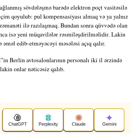
 bağlanmış sövdələşmə barədə elektron poçt vasitəsilə
seçim qoyulub: pul kompensasiyası almaq və ya yalnız
 zəmanəti ilə razılaşmaq. Bundan sonra qüvvədə olan
nca isə yeni müqavilələr rəsmiləşdirilməlidir. Lakin
nə əməl edib-etməyəcəyi məsələsi açıq qalır.
in Berlin avtosalonlarının personalı iki il ərzində
akin onlar nəticəsiz qalıb.
ChatGPT
Perplexity
Claude
Gemini