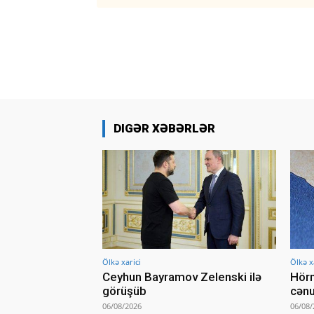
DIGƏR XƏBƏRLƏR
Ölkə xarici
Ölkə x
Ceyhun Bayramov Zelenski ilə
Hörm
görüşüb
cənu
06/08/2026
06/08/