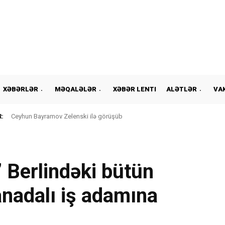
XƏBƏRLƏR
MƏQALƏLƏR
XƏBƏR LENTI
ALƏTLƏR
VA
:
Ceyhun Bayramov Zelenski ilə görüşüb
Berlindəki bütün
anadalı iş adamına