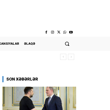
KANSIYALAR
ƏLAQƏ
SON XƏBƏRLƏR