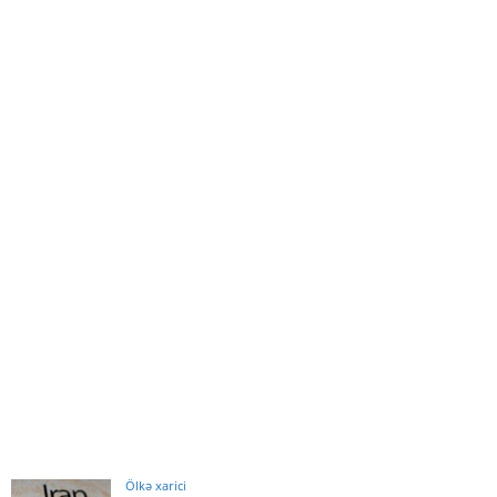
Ölkə xarici