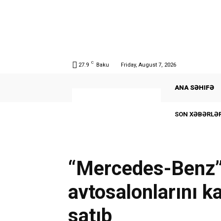
C
27.9
Baku
Friday, August 7, 2026
ANA SƏHIFƏ
SON XƏBƏRLƏR
“Mercedes-Benz” 
avtosalonlarını k
satıb