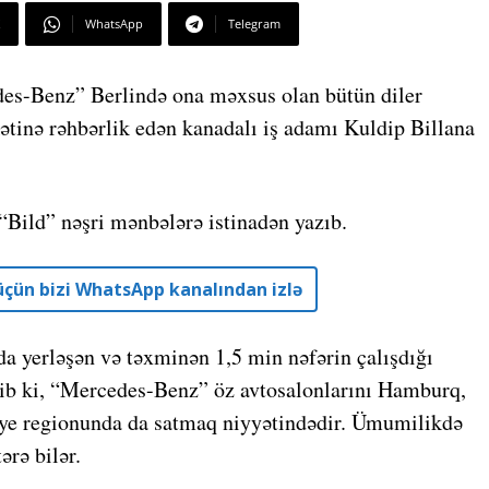
WhatsApp
Telegram
es-Benz” Berlində ona məxsus olan bütün diler
tinə rəhbərlik edən kanadalı iş adamı Kuldip Billana
 “Bild” nəşri mənbələrə istinadən yazıb.
r üçün bizi WhatsApp kanalından izlə
 yerləşən və təxminən 1,5 min nəfərin çalışdığı
 edib ki, “Mercedes-Benz” öz avtosalonlarını Hamburq,
ye regionunda da satmaq niyyətindədir. Ümumilikdə
ərə bilər.