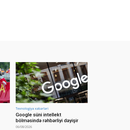
Texnologiya xəbərləri
Google süni intellekt
bölməsində rəhbərliyi dəyişir
06/08/2026