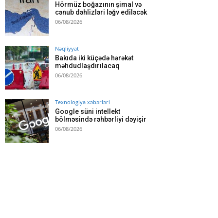
Hörmüz boğazının şimal və
cənub dəhlizləri ləğv ediləcək
06/08/2026
Nəqliyyat
Bakıda iki küçədə hərəkət
məhdudlaşdırılacaq
06/08/2026
Texnologiya xəbərləri
Google süni intellekt
bölməsində rəhbərliyi dəyişir
06/08/2026