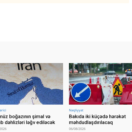
arici
Nəqliyyat
üz boğazının şimal və
Bakıda iki küçədə hərəkət
b dəhlizləri ləğv ediləcək
məhdudlaşdırılacaq
2026
06/08/2026