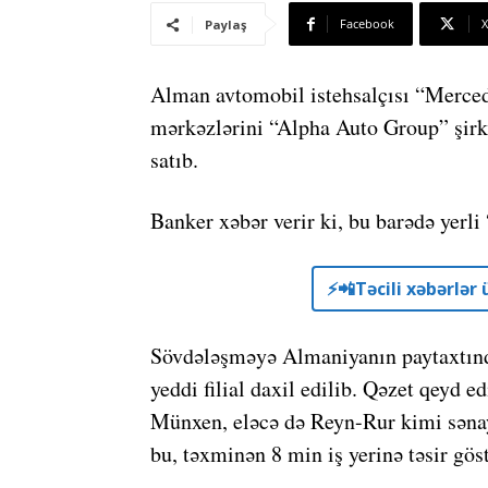
Facebook
X
Paylaş
Alman avtomobil istehsalçısı “Merced
mərkəzlərini “Alpha Auto Group” şirkə
satıb.
Banker xəbər verir ki, bu barədə yerli
⚡️📲Təcili xəbərlə
Sövdələşməyə Almaniyanın paytaxtında
yeddi filial daxil edilib. Qəzet qeyd
Münxen, eləcə də Reyn-Rur kimi səna
bu, təxminən 8 min iş yerinə təsir göst