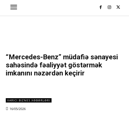
“Mercedes-Benz” müdafiə sənayesi
sahəsində fəaliyyət göstərmək
imkanını nəzərdən keçirir
XARICI BIZNES XƏBƏRLƏRI
16/05/2026