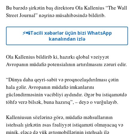
Bu barədə şirkətin baş direktoru Ola Kallenius “The Wall
Street Journal” nəşrinə müsahibəsində bildirib.
⚡️📲Təcili xəbərlər üçün bizi WhatsApp
kanalından izlə
Ola Kallenius bildirib ki, hazırkı qlobal vəziyyət
Avropanın müdafiə potensialının artırılmasını zəruri edir.
“Dünya daha qeyri-sabit və proqnozlaşdırılması çətin
hala gəlir. Avropanın müdafiə imkanlarını
gücləndirməsinin vacibliyi aydındır. Əgər bu istiqamətdə
töhfə verə bilsək, buna hazırıq”, – deyə o vurğulayıb.
Kalleniusun sözlərinə görə, müdafiə məhsullarının
istehsalı şirkətin əsas fəaliyyət istiqaməti olmayacaq və
minik, eləcə də yük avtomobillərinin istehsalı ilə