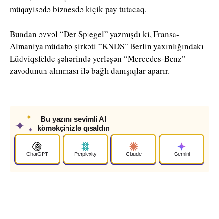
müqayisədə biznesdə kiçik pay tutacaq.
Bundan əvvəl “Der Spiegel” yazmışdı ki, Fransa-
Almaniya müdafiə şirkəti “KNDS” Berlin yaxınlığındakı
Lüdviqsfelde şəhərində yerləşən “Mercedes-Benz”
zavodunun alınması ilə bağlı danışıqlar aparır.
✦
Bu yazını sevimli AI
✦
köməkçinizlə qısaldın
✦
ChatGPT
Perplexity
Claude
Gemini