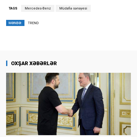
TAGS
Mercedes-Benz
Müdafiə sənayesi
MƏNBƏ:
TREND
OXŞAR XƏBƏRLƏR