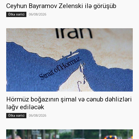
Ceyhun Bayramov Zelenski ilə görüşüb
06/08/2026
Ölkə xarici
Hörmüz boğazının şimal və cənub dəhlizləri
ləğv ediləcək
06/08/2026
Ölkə xarici