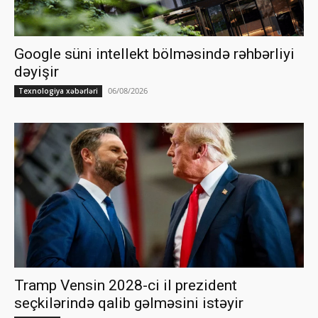
Google süni intellekt bölməsində rəhbərliyi
dəyişir
06/08/2026
Texnologiya xəbərləri
Tramp Vensin 2028-ci il prezident
seçkilərində qalib gəlməsini istəyir