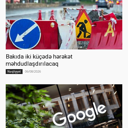
Bakıda iki küçədə hərəkət
məhdudlaşdırılacaq
06/08/2026
Nəqliyyat