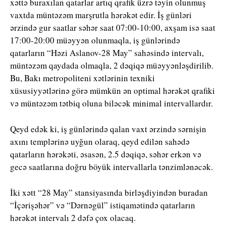
xəttə buraxılan qatarlar artıq qrafik üzrə təyin olunmuş
vaxtda müntəzəm marşrutla hərəkət edir. İş günləri
ərzində gur saatlar səhər saat 07:00-10:00, axşam isə saat
17:00-20:00 müəyyən olunmaqla, iş günlərində
qatarların “Həzi Aslanov-28 May” sahəsində intervalı,
müntəzəm qaydada olmaqla, 2 dəqiqə müəyyənləşdirilib.
Bu, Bakı metropoliteni xətlərinin texniki
xüsusiyyətlərinə görə mümkün ən optimal hərəkət qrafiki
və müntəzəm tətbiq oluna biləcək minimal intervallardır.
Qeyd edək ki, iş günlərində qalan vaxt ərzində sərnişin
axını templərinə uyğun olaraq, qeyd edilən sahədə
qatarların hərəkəti, əsasən, 2.5 dəqiqə, səhər erkən və
gecə saatlarına doğru böyük intervallarla tənzimlənəcək.
İki xətt “28 May” stansiyasında birləşdiyindən buradan
“İçərişəhər” və “Dərnəgül” istiqamətində qatarların
hərəkət intervalı 2 dəfə çox olacaq.