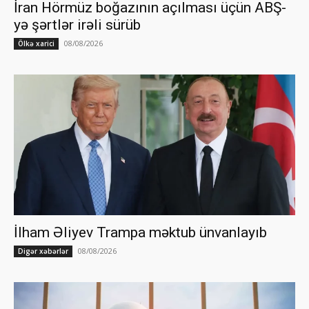
İran Hörmüz boğazının açılması üçün ABŞ-
yə şərtlər irəli sürüb
08/08/2026
Ölkə xarici
İlham Əliyev Trampa məktub ünvanlayıb
08/08/2026
Digər xəbərlər