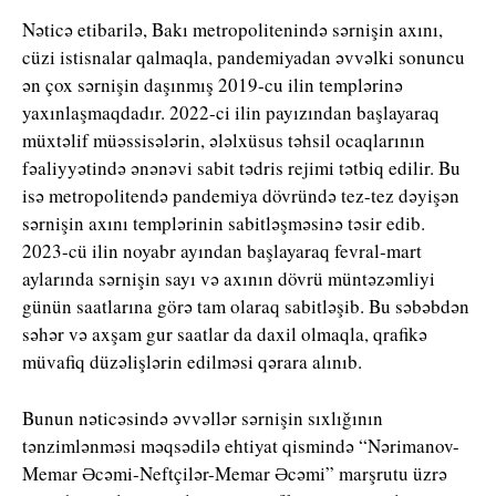
Nəticə etibarilə, Bakı metropolitenində sərnişin axını,
cüzi istisnalar qalmaqla, pandemiyadan əvvəlki sonuncu
ən çox sərnişin daşınmış 2019-cu ilin templərinə
yaxınlaşmaqdadır. 2022-ci ilin payızından başlayaraq
müxtəlif müəssisələrin, ələlxüsus təhsil ocaqlarının
fəaliyyətində ənənəvi sabit tədris rejimi tətbiq edilir. Bu
isə metropolitendə pandemiya dövründə tez-tez dəyişən
sərnişin axını templərinin sabitləşməsinə təsir edib.
2023-cü ilin noyabr ayından başlayaraq fevral-mart
aylarında sərnişin sayı və axının dövrü müntəzəmliyi
günün saatlarına görə tam olaraq sabitləşib. Bu səbəbdən
səhər və axşam gur saatlar da daxil olmaqla, qrafikə
müvafiq düzəlişlərin edilməsi qərara alınıb.
Bunun nəticəsində əvvəllər sərnişin sıxlığının
tənzimlənməsi məqsədilə ehtiyat qismində “Nərimanov-
Memar Əcəmi-Neftçilər-Memar Əcəmi” marşrutu üzrə