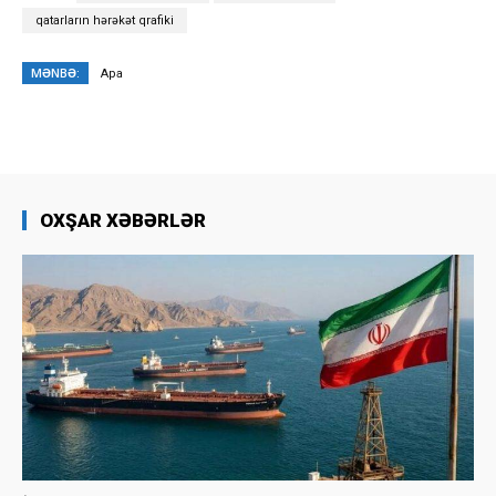
qatarların hərəkət qrafiki
MƏNBƏ:
Apa
OXŞAR XƏBƏRLƏR