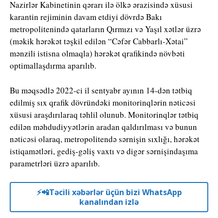
Nazirlər Kabinetinin qərarı ilə ölkə ərazisində xüsusi
karantin rejiminin davam etdiyi dövrdə Bakı
metropolitenində qatarların Qırmızı və Yaşıl xətlər üzrə
(məkik hərəkət təşkil edilən “Cəfər Cabbarlı-Xətai”
mənzili istisna olmaqla) hərəkət qrafikində növbəti
optimallaşdırma aparılıb.
Bu məqsədlə 2022-ci il sentyabr ayının 14-dən tətbiq
edilmiş sıx qrafik dövründəki monitorinqlərin nəticəsi
xüsusi araşdırılaraq təhlil olunub. Monitorinqlər tətbiq
edilən məhdudiyyətlərin aradan qaldırılması və bunun
nəticəsi olaraq, metropolitendə sərnişin sıxlığı, hərəkət
istiqamətləri, gediş-gəliş vaxtı və digər sərnişindaşıma
parametrləri üzrə aparılıb.
⚡️📲Təcili xəbərlər üçün bizi WhatsApp
kanalından izlə