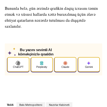
Bununla belə, gün ərzində qrafikin dəqiq icrasını təmin
etmək və xüsusi hallarda xəttə buraxılmaq üçün əlavə
ehtiyat qatarların nəzərdə tutulması da diqqətdə
saxlanılır.
✦
Bu yazını sevimli AI
✦
köməkçinizlə qısaldın
✦
ChatGPT
Perplexity
Claude
Gemini
TAGS
Bakı Metropoliteni
Nazirlər Kabineti