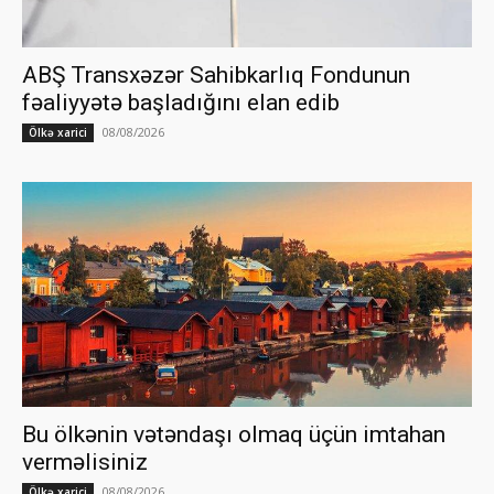
ABŞ Transxəzər Sahibkarlıq Fondunun
fəaliyyətə başladığını elan edib
08/08/2026
Ölkə xarici
Bu ölkənin vətəndaşı olmaq üçün imtahan
verməlisiniz
08/08/2026
Ölkə xarici