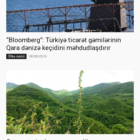
“Bloomberg”: Türkiyə ticarət gəmilərinin
Qara dənizə keçidini məhdudlaşdırır
08/08/2026
Ölkə xarici