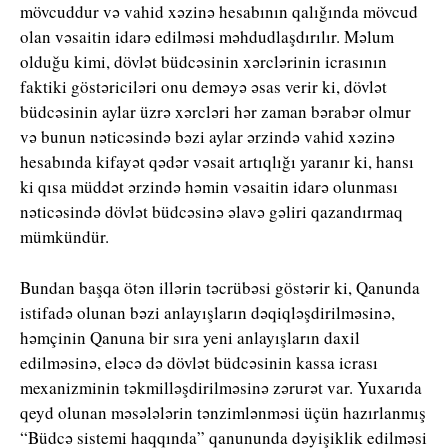
mövcuddur və vahid xəzinə hesabının qalığında mövcud
olan vəsaitin idarə edilməsi məhdudlaşdırılır. Məlum
olduğu kimi, dövlət büdcəsinin xərclərinin icrasının
faktiki göstəriciləri onu deməyə əsas verir ki, dövlət
büdcəsinin aylar üzrə xərcləri hər zaman bərabər olmur
və bunun nəticəsində bəzi aylar ərzində vahid xəzinə
hesabında kifayət qədər vəsait artıqlığı yaranır ki, hansı
ki qısa müddət ərzində həmin vəsaitin idarə olunması
nəticəsində dövlət büdcəsinə əlavə gəliri qazandırmaq
mümkündür.
Bundan başqa ötən illərin təcrübəsi göstərir ki, Qanunda
istifadə olunan bəzi anlayışların dəqiqləşdirilməsinə,
həmçinin Qanuna bir sıra yeni anlayışların daxil
edilməsinə, eləcə də dövlət büdcəsinin kassa icrası
mexanizminin təkmilləşdirilməsinə zərurət var. Yuxarıda
qeyd olunan məsələlərin tənzimlənməsi üçün hazırlanmış
“Büdcə sistemi haqqında” qanununda dəyişiklik edilməsi