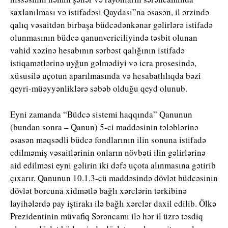
saxlanılması və istifadəsi Qaydası”na əsasən, il ərzində
qalıq vəsaitdən birbaşa büdcədənkənar gəlirlərə istifadə
olunmasının büdcə qanunvericiliyində təsbit olunan
vahid xəzinə hesabının sərbəst qalığının istifadə
istiqamətlərinə uyğun gəlmədiyi və icra prosesində,
xüsusilə uçotun aparılmasında və hesabatlılıqda bəzi
qeyri-müəyyənliklərə səbəb olduğu qeyd olunub.
Eyni zamanda “Büdcə sistemi haqqında” Qanunun
(bundan sonra – Qanun) 5-ci maddəsinin tələblərinə
əsasən məqsədli büdcə fondlarının ilin sonuna istifadə
edilməmiş vəsaitlərinin onların növbəti ilin gəlirlərinə
aid edilməsi eyni gəlirin iki dəfə uçota alınmasına gətirib
çıxarır. Qanunun 10.1.3-cü maddəsində dövlət büdcəsinin
dövlət borcuna xidmətlə bağlı xərclərin tərkibinə
layihələrdə pay iştirakı ilə bağlı xərclər daxil edilib. Ölkə
Prezidentinin müvafiq Sərəncamı ilə hər il üzrə təsdiq