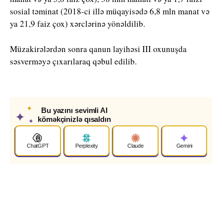
sosial təminat (2018-ci illə müqayisədə 6,8 mln manat və
ya 21,9 faiz çox) xərclərinə yönəldilib.
Müzakirələrdən sonra qanun layihəsi III oxunuşda
səsverməyə çıxarılaraq qəbul edilib.
✦
Bu yazını sevimli AI
✦
köməkçinizlə qısaldın
✦
ChatGPT
Perplexity
Claude
Gemini