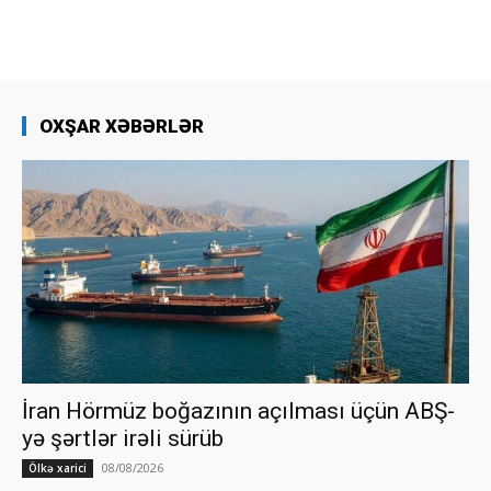
OXŞAR XƏBƏRLƏR
İran Hörmüz boğazının açılması üçün ABŞ-
yə şərtlər irəli sürüb
08/08/2026
Ölkə xarici