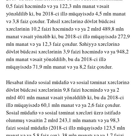
0,5 faizi həcmində və ya 122,3 mln manat vəsait
yönəldilib ki, bu 2018-ci illə müqayisədə 4,5 mln manat
və 3,8 faiz çoxdur. Təhsil xərclərinə dövlət büdcəsi
xərclərinin 10,2 faizi həcmində və ya 2 mlrd 489,8 mln
manat vəsait yönəlib ki, bu 2018-ci illə müqayisədə 272,9
mln manat və ya 12,3 faiz çoxdur. Səhiyyə xərclərinə
dövlət büdcəsi xərclərinin 3,9 faizi həcmində və ya 948,2
mln manat vəsait yönəldilib, bu da 2018-ci illə
müqayisədə 71,9 mln manat və ya 8,2 faiz çoxdur.
Hesabat ilində sosial müdafiə və sosial təminat xərclərinə
dövlət büdcəsi xərclərinin 9,8 faizi həcmində və ya 2
mlrd 401 mln manat vəsait yönəldilib ki, bu da 2018-ci
illə müqayisədə 60,1 mln manat və ya 2,6 faiz çoxdur.
Sosial müdafiə və sosial təminat xərcləri üzrə istifadə
olunmuş vəsaitin 2 mlrd 243,1 mln manatı və ya 98,3
faizi sosial müdafiə (2018-ci illə müqayisədə 123,5 mln
manat və ya 5,8 faiz çox), 38 mln manatı və ya 1,7 faizi