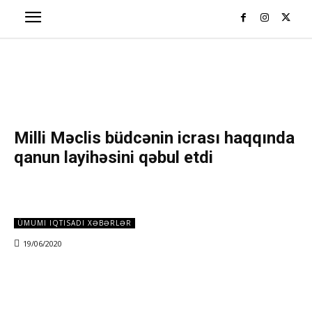
Milli Məclis büdcənin icrası haqqında
qanun layihəsini qəbul etdi
ÜMUMI IQTISADI XƏBƏRLƏR
19/06/2020