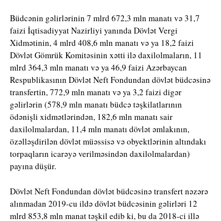
Büdcənin gəlirlərinin 7 mlrd 672,3 mln manatı və 31,7
faizi İqtisadiyyat Nazirliyi yanında Dövlət Vergi
Xidmətinin, 4 mlrd 408,6 mln manatı və ya 18,2 faizi
Dövlət Gömrük Komitəsinin xətti ilə daxilolmaların, 11
mlrd 364,3 mln manatı və ya 46,9 faizi Azərbaycan
Respublikasının Dövlət Neft Fondundan dövlət büdcəsinə
transfertin, 772,9 mln manatı və ya 3,2 faizi digər
gəlirlərin (578,9 mln manatı büdcə təşkilatlarının
ödənişli xidmətlərindən, 182,6 mln manatı sair
daxilolmalardan, 11,4 mln manatı dövlət əmlakının,
özəlləşdirilən dövlət müəssisə və obyektlərinin altındakı
torpaqların icarəyə verilməsindən daxilolmalardan)
payına düşür.
Dövlət Neft Fondundan dövlət büdcəsinə transfert nəzərə
alınmadan 2019-cu ildə dövlət büdcəsinin gəlirləri 12
mlrd 853,8 mln manat təşkil edib ki, bu da 2018-ci illə