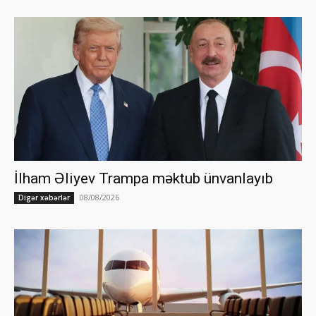
İlham Əliyev Trampa məktub ünvanlayıb
08/08/2026
Digər xəbərlər