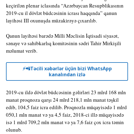
keçirilən plenar iclasında “Azərbaycan Resupblikasının
2019-cu il dövlət büdcəsinin icrası haqqında” qanun
layihəsi III oxunuşda müzakirəyə çıxarılıb.
Qanun layihəsi barədə Milli Məclisin İqtisadi siyasət,
sənaye və sahibkarlıq komitəsinin sədri Tahir Mirkişili
məlumat verib.
⚡️📲Təcili xəbərlər üçün bizi WhatsApp
kanalından izlə
2019-cu ildə dövlət büdcəsinin gəlirləri 23 mlrd 168 mln
manat proqnoza qarşı 24 mlrd 218,1 mln manat təşkil
edib, 104,5 faiz icra edilib. Proqnozla müqayisədə 1 mlrd
050,1 mln manat və ya 4,5 faiz, 2018-ci illə müqayisədə
isə 1 mlrd 709,2 mln manat və ya 7,6 faiz çox icra təmin
olunub.