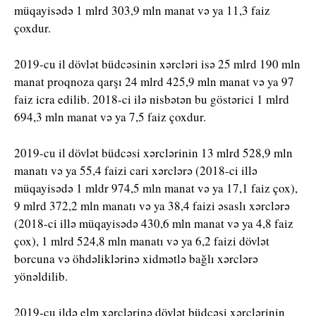
müqayisədə 1 mlrd 303,9 mln manat və ya 11,3 faiz
çoxdur.
2019-cu il dövlət büdcəsinin xərcləri isə 25 mlrd 190 mln
manat proqnoza qarşı 24 mlrd 425,9 mln manat və ya 97
faiz icra edilib. 2018-ci ilə nisbətən bu göstərici 1 mlrd
694,3 mln manat və ya 7,5 faiz çoxdur.
2019-cu il dövlət büdcəsi xərclərinin 13 mlrd 528,9 mln
manatı və ya 55,4 faizi cari xərclərə (2018-ci illə
müqayisədə 1 mldr 974,5 mln manat və ya 17,1 faiz çox),
9 mlrd 372,2 mln manatı və ya 38,4 faizi əsaslı xərclərə
(2018-ci illə müqayisədə 430,6 mln manat və ya 4,8 faiz
çox), 1 mlrd 524,8 mln manatı və ya 6,2 faizi dövlət
borcuna və öhdəliklərinə xidmətlə bağlı xərclərə
yönəldilib.
2019-cu ildə elm xərclərinə dövlət büdcəsi xərclərinin