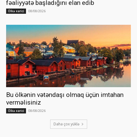
fəaliyyətə başladığını elan edib
08/08/2026
Ölkə xarici
Bu ölkənin vətəndaşı olmaq üçün imtahan
verməlisiniz
08/08/2026
Ölkə xarici
Daha çox yüklə