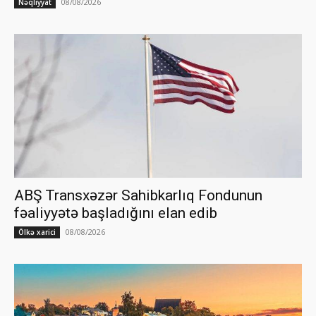
08/08/2026
Nəqliyyat
ABŞ Transxəzər Sahibkarlıq Fondunun
fəaliyyətə başladığını elan edib
08/08/2026
Ölkə xarici