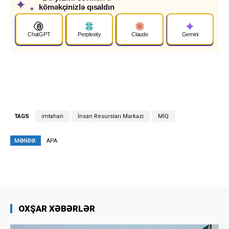
✦
köməkçinizlə qısaldın
✦
ChatGPT
Perplexity
Claude
Gemini
TAGS
imtahan
İnsan Resursları Mərkəzi
MİQ
MƏNBƏ:
APA
OXŞAR XƏBƏRLƏR