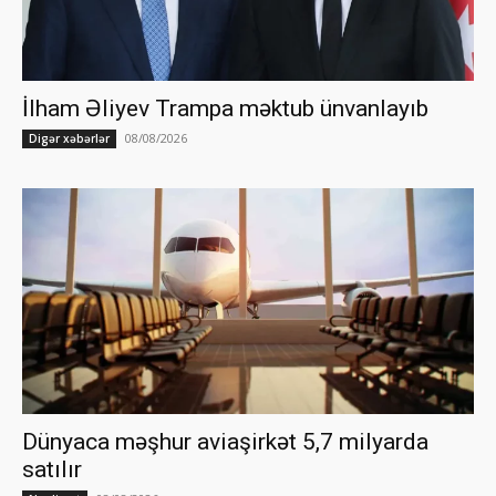
İlham Əliyev Trampa məktub ünvanlayıb
08/08/2026
Digər xəbərlər
Dünyaca məşhur aviaşirkət 5,7 milyarda
satılır