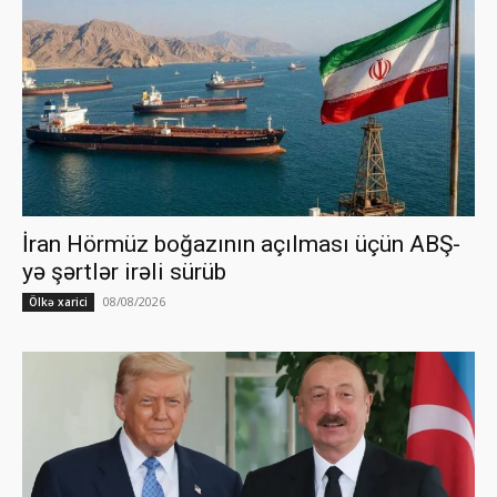
İran Hörmüz boğazının açılması üçün ABŞ-
yə şərtlər irəli sürüb
08/08/2026
Ölkə xarici