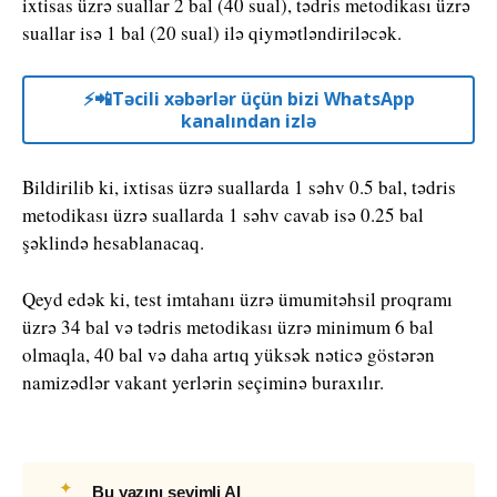
ixtisas üzrə suallar 2 bal (40 sual), tədris metodikası üzrə
suallar isə 1 bal (20 sual) ilə qiymətləndiriləcək.
⚡️📲Təcili xəbərlər üçün bizi WhatsApp
kanalından izlə
Bildirilib ki, ixtisas üzrə suallarda 1 səhv 0.5 bal, tədris
metodikası üzrə suallarda 1 səhv cavab isə 0.25 bal
şəklində hesablanacaq.
Qeyd edək ki, test imtahanı üzrə ümumitəhsil proqramı
üzrə 34 bal və tədris metodikası üzrə minimum 6 bal
olmaqla, 40 bal və daha artıq yüksək nəticə göstərən
namizədlər vakant yerlərin seçiminə buraxılır.
✦
Bu yazını sevimli AI