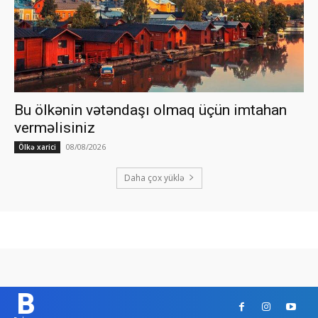
Bu ölkənin vətəndaşı olmaq üçün imtahan
verməlisiniz
08/08/2026
Ölkə xarici
Daha çox yüklə
B