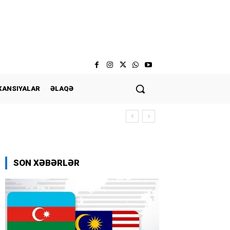
KANSIYALAR
ƏLAQƏ
SON XƏBƏRLƏR