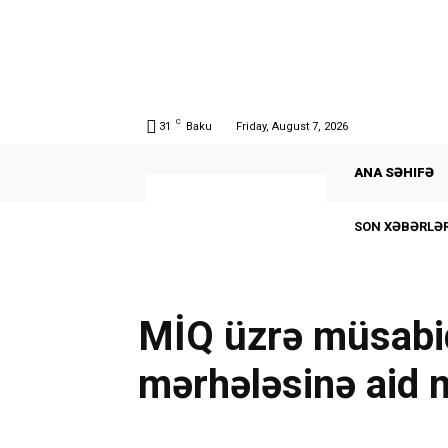
C
31
Baku
Friday, August 7, 2026
ANA SƏHIFƏ
SON XƏBƏRLƏR
MİQ üzrə müsabi
mərhələsinə aid 