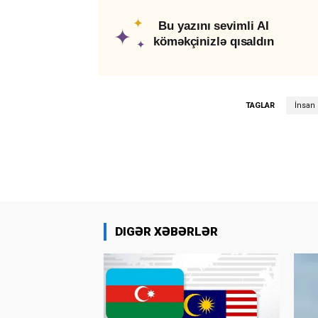
✦
Bu yazını sevimli AI
✦
köməkçinizlə qısaldın
✦
TAGLAR
İnsan 
DIGƏR XƏBƏRLƏR