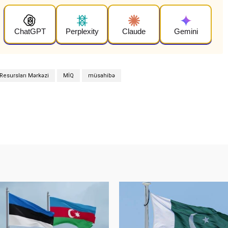
ChatGPT
Perplexity
Claude
Gemini
Resursları Mərkəzi
MİQ
müsahibə