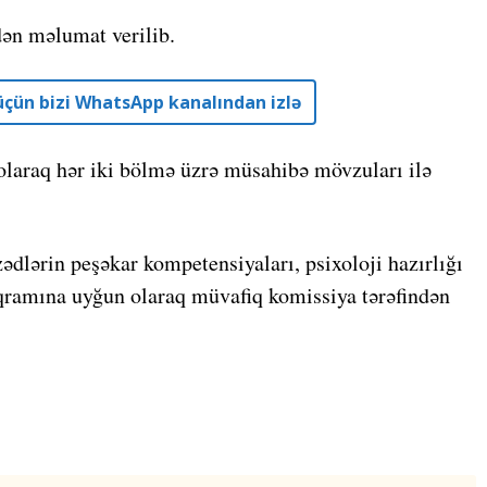
ən məlumat verilib.
r üçün bizi WhatsApp kanalından izlə
olaraq hər iki bölmə üzrə müsahibə mövzuları ilə
lərin peşəkar kompetensiyaları, psixoloji hazırlığı
amına uyğun olaraq müvafiq komissiya tərəfindən