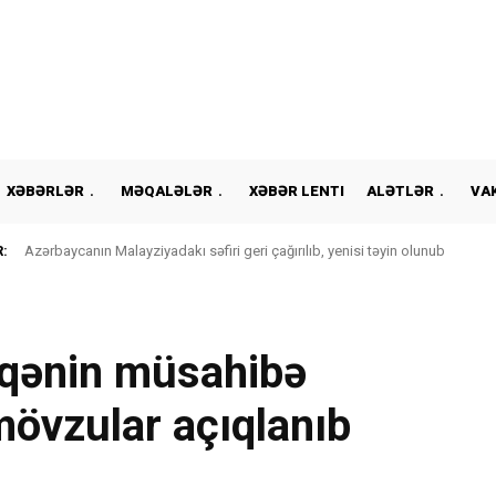
XƏBƏRLƏR
MƏQALƏLƏR
XƏBƏR LENTI
ALƏTLƏR
VA
:
Azərbaycanın Malayziyadakı səfiri geri çağırılıb, yenisi təyin olunub
qənin müsahibə
mövzular açıqlanıb