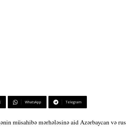
X
WhatsApp
Telegram
qənin müsahibə mərhələsinə aid Azərbaycan və rus