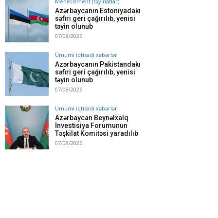
Menecement (təyinatlar)
Azərbaycanın Estoniyadakı
səfiri geri çağırılıb, yenisi
təyin olunub
07/08/2026
Ümumi iqtisadi xəbərlər
Azərbaycanın Pakistandakı
səfiri geri çağırılıb, yenisi
təyin olunub
07/08/2026
Ümumi iqtisadi xəbərlər
Azərbaycan Beynəlxalq
İnvestisiya Forumunun
Təşkilat Komitəsi yaradılıb
07/08/2026