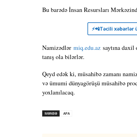
Bu barədə İnsan Resursları Mərkəzind
⚡️📲Təcili xəbərlə
Namizədlər
miq.edu.az
saytına daxil 
tanış ola bilərlər.
Qeyd edək ki, müsahibə zamanı namizəd
və ümumi dünyagörüşü müsahibə proqr
yoxlanılacaq.
MƏNBƏ
APA