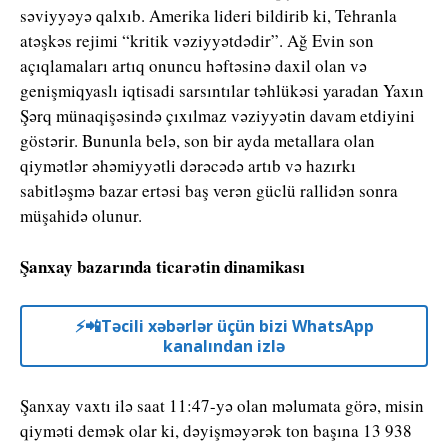
səviyyəyə qalxıb. Amerika lideri bildirib ki, Tehranla
atəşkəs rejimi “kritik vəziyyətdədir”. Ağ Evin son
açıqlamaları artıq onuncu həftəsinə daxil olan və
genişmiqyaslı iqtisadi sarsıntılar təhlükəsi yaradan Yaxın
Şərq münaqişəsində çıxılmaz vəziyyətin davam etdiyini
göstərir. Bununla belə, son bir ayda metallara olan
qiymətlər əhəmiyyətli dərəcədə artıb və hazırkı
sabitləşmə bazar ertəsi baş verən güclü rallidən sonra
müşahidə olunur.
Şanxay bazarında ticarətin dinamikası
⚡️📲Təcili xəbərlər üçün bizi WhatsApp
kanalından izlə
Şanxay vaxtı ilə saat 11:47-yə olan məlumata görə, misin
qiyməti demək olar ki, dəyişməyərək ton başına 13 938