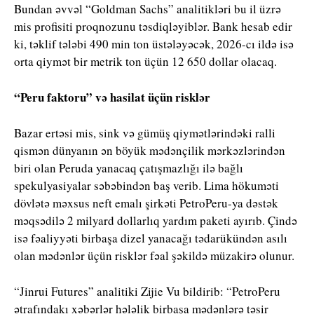
Bundan əvvəl “
Goldman Sachs”
analitikləri bu il üzrə
mis profisiti proqnozunu təsdiqləyiblər. Bank hesab edir
ki, təklif tələbi 490 min ton üstələyəcək, 2026-cı ildə isə
orta qiymət bir metrik ton üçün 12 650 dollar olacaq.
“Peru faktoru” və hasilat üçün risklər
Bazar ertəsi mis, sink və gümüş qiymətlərindəki ralli
qismən dünyanın ən böyük mədənçilik mərkəzlərindən
biri olan Peruda yanacaq çatışmazlığı ilə bağlı
spekulyasiyalar səbəbindən baş verib. Lima hökuməti
dövlətə məxsus neft emalı şirkəti
PetroPeru
-ya dəstək
məqsədilə 2 milyard dollarlıq yardım paketi ayırıb. Çində
isə fəaliyyəti birbaşa dizel yanacağı tədarükündən asılı
olan mədənlər üçün risklər fəal şəkildə müzakirə olunur.
“Jinrui Futures”
analitiki
Zijie Vu
bildirib: “PetroPeru
ətrafındakı xəbərlər hələlik birbaşa mədənlərə təsir