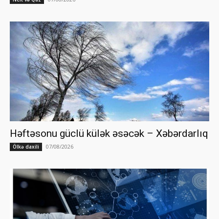
Həftəsonu güclü külək əsəcək – Xəbərdarlıq
07/08/2026
Ölkə daxili