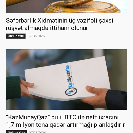
Səfərbərlik Xidmətinin üç vəzifəli şəxsi
rüşvət almaqda ittiham olunur
07/08/2026
Ölkə daxili
“KazMunayQaz” bu il BTC ilə neft ixracını
1,7 milyon tona qədər artırmağı planlaşdırır
07/08/2026
Neft və Qaz