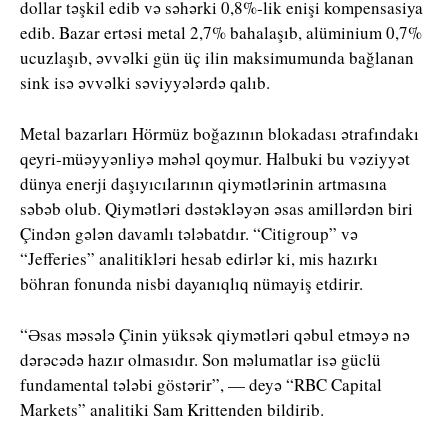
dollar təşkil edib və səhərki 0,8%-lik enişi kompensasiya
edib. Bazar ertəsi metal 2,7% bahalaşıb, alüminium 0,7%
ucuzlaşıb, əvvəlki gün üç ilin maksimumunda bağlanan
sink isə əvvəlki səviyyələrdə qalıb.
Metal bazarları Hörmüz boğazının blokadası ətrafındakı
qeyri-müəyyənliyə məhəl qoymur. Halbuki bu vəziyyət
dünya enerji daşıyıcılarının qiymətlərinin artmasına
səbəb olub. Qiymətləri dəstəkləyən əsas amillərdən biri
Çindən gələn davamlı tələbatdır. “
Citigroup”
və
“
Jefferies”
analitikləri hesab edirlər ki, mis hazırkı
böhran fonunda nisbi dayanıqlıq nümayiş etdirir.
“Əsas məsələ Çinin yüksək qiymətləri qəbul etməyə nə
dərəcədə hazır olmasıdır. Son məlumatlar isə güclü
fundamental tələbi göstərir”, — deyə “
RBC Capital
Markets”
analitiki
Sam Krittenden
bildirib.