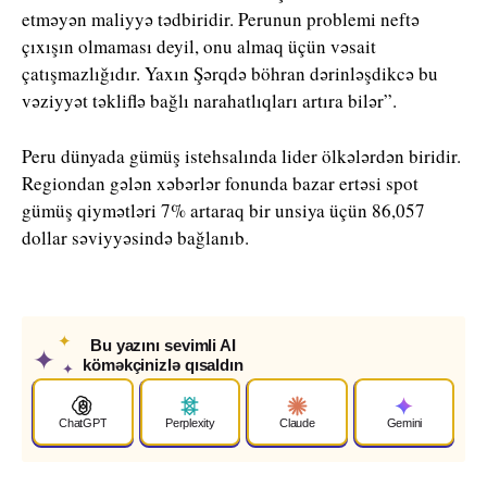
etməyən maliyyə tədbiridir. Perunun problemi neftə
çıxışın olmaması deyil, onu almaq üçün vəsait
çatışmazlığıdır. Yaxın Şərqdə böhran dərinləşdikcə bu
vəziyyət təkliflə bağlı narahatlıqları artıra bilər”.
Peru dünyada gümüş istehsalında lider ölkələrdən biridir.
Regiondan gələn xəbərlər fonunda bazar ertəsi spot
gümüş qiymətləri 7% artaraq bir unsiya üçün 86,057
dollar səviyyəsində bağlanıb.
✦
Bu yazını sevimli AI
✦
köməkçinizlə qısaldın
✦
ChatGPT
Perplexity
Claude
Gemini