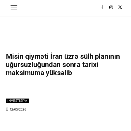
Misin qiyməti İran üzrə sülh planının
uğursuzluğundan sonra tarixi
maksimuma yüksəlib
İNVESTISIYA
12/05/2026