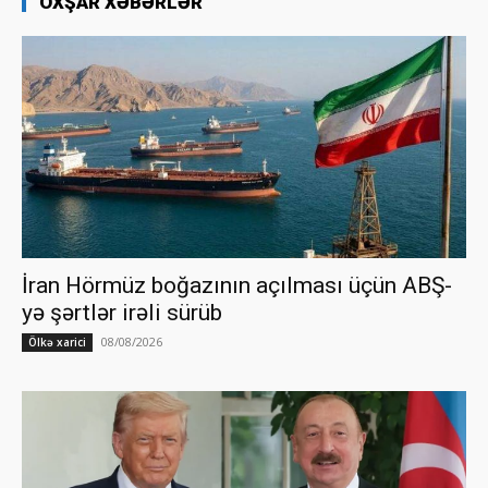
OXŞAR XƏBƏRLƏR
İran Hörmüz boğazının açılması üçün ABŞ-
yə şərtlər irəli sürüb
08/08/2026
Ölkə xarici