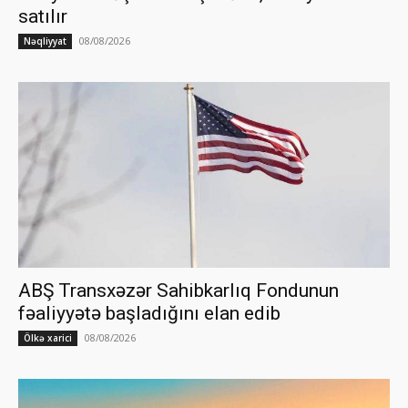
satılır
08/08/2026
Nəqliyyat
ABŞ Transxəzər Sahibkarlıq Fondunun
fəaliyyətə başladığını elan edib
08/08/2026
Ölkə xarici