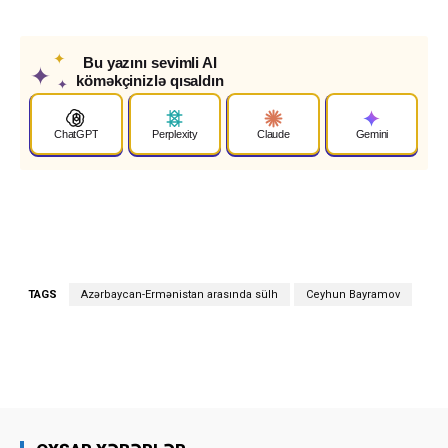
✦
Bu yazını sevimli AI
✦
köməkçinizlə qısaldın
✦
ChatGPT
Perplexity
Claude
Gemini
TAGS
Azərbaycan-Ermənistan arasında sülh
Ceyhun Bayramov