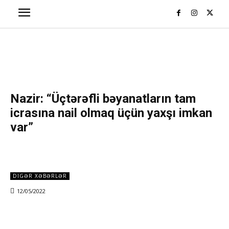
Nazir: “Üçtərəfli bəyanatların tam
icrasına nail olmaq üçün yaxşı imkan
var”
DIGƏR XƏBƏRLƏR
12/05/2022