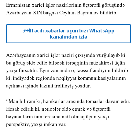
Ermənistan xarici işlər nazirlərinin üçtərəfli görüşündə
Azərbaycan XİN başçısı Ceyhun Bayramov bildirib.
⚡️📲Təcili xəbərlər üçün bizi WhatsApp
kanalından izlə
Azərbaycanın xarici işlər naziri çıxışında vurğulayıb ki,
bu görüş əldə edilə biləcək tərəqqinin müzakirəsi üçün
yaxşı fürsətdir. Eyni zamanda o, təəssüfləndiyini bildirib
ki, indiyədək regionda nəqliyyat kommunikasiyalarının
açılması işində lazımi irəliləyiş yoxdur.
“Mən bilirəm ki, həmkarlar arasında təmaslar davam edir.
Hesab edirik ki, nəticələr əldə etmək və üçtərəfli
bəyanatların tam icrasına nail olmaq üçün yaxşı
perspektiv, yaxşı imkan var.