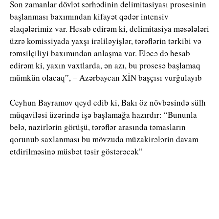
Son zamanlar dövlət sərhədinin delimitasiyası prosesinin
başlanması baxımından kifayət qədər intensiv
əlaqələrimiz var. Hesab edirəm ki, delimitasiya məsələləri
üzrə komissiyada yaxşı irəliləyişlər, tərəflərin tərkibi və
təmsilçiliyi baxımından anlaşma var. Eləcə də hesab
edirəm ki, yaxın vaxtlarda, ən azı, bu prosesə başlamaq
mümkün olacaq”, – Azərbaycan XİN başçısı vurğulayıb
Ceyhun Bayramov qeyd edib ki, Bakı öz növbəsində sülh
müqaviləsi üzərində işə başlamağa hazırdır: “Bununla
belə, nazirlərin görüşü, tərəflər arasında təmasların
qorunub saxlanması bu mövzuda müzakirələrin davam
etdirilməsinə müsbət təsir göstərəcək”