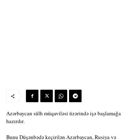
Azərbaycan sülh müqaviləsi üzərində işə başlamağa
hazırdır.
Bunu Düşənbədə keçirilən Azərbaycan, Rusiya və