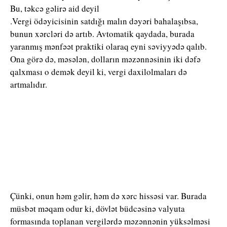
Bu, təkcə gəlirə aid deyil
.Vergi ödəyicisinin satdığı malın dəyəri bahalaşıbsa,
bunun xərcləri də artıb. Avtomatik qaydada, burada
yaranmış mənfəət praktiki olaraq eyni səviyyədə qalıb.
Ona görə də, məsələn, dolların məzənnəsinin iki dəfə
qalxması o demək deyil ki, vergi daxilolmaları də
artmalıdır.
Çünki, onun həm gəlir, həm də xərc hissəsi var. Burada
müsbət məqam odur ki, dövlət büdcəsinə valyuta
formasında toplanan vergilərdə məzənnənin yüksəlməsi