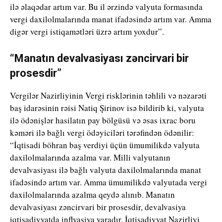
ilə əlaqədar artım var. Bu il ərzində valyuta formasında
vergi daxilolmalarında manat ifadəsində artım var. Amma
digər vergi istiqamətləri üzrə artım yoxdur”.
“Manatın devalvasiyası zəncirvari bir
prosesdir”
Vergilər Nazirliyinin Vergi risklərinin təhlili və nəzarəti
baş idarəsinin rəisi Natiq Şirinov isə bildirib ki, valyuta
ilə ödənişlər hasilatın pay bölgüsü və əsas ixrac boru
kəməri ilə bağlı vergi ödəyiciləri tərəfindən ödənilir:
“İqtisadi böhran baş verdiyi üçün ümumilikdə valyuta
daxilolmalarında azalma var. Milli valyutanın
devalvasiyası ilə bağlı valyuta daxilolmalarında manat
ifadəsində artım var. Amma ümumilikdə valyutada vergi
daxilolmalarında azalma qeydə alınıb. Manatın
devalvasiyası zəncirvari bir prosesdir, devalvasiya
iqtisadiyyatda inflyasiya yaradır. İqtisadiyyat Nazirliyi