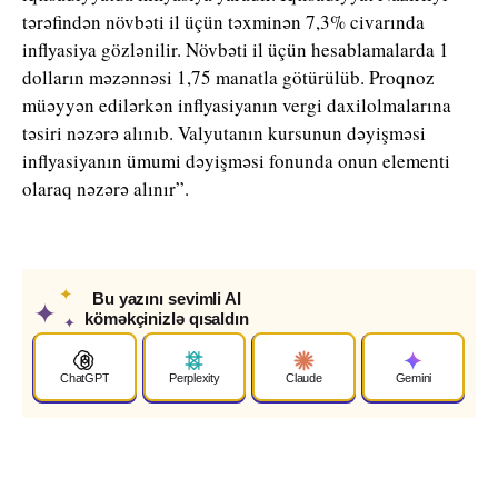
tərəfindən növbəti il üçün təxminən 7,3% civarında
inflyasiya gözlənilir. Növbəti il üçün hesablamalarda 1
dolların məzənnəsi 1,75 manatla götürülüb. Proqnoz
müəyyən edilərkən inflyasiyanın vergi daxilolmalarına
təsiri nəzərə alınıb. Valyutanın kursunun dəyişməsi
inflyasiyanın ümumi dəyişməsi fonunda onun elementi
olaraq nəzərə alınır”.
✦
Bu yazını sevimli AI
✦
köməkçinizlə qısaldın
✦
ChatGPT
Perplexity
Claude
Gemini