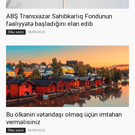
ABŞ Transxəzər Sahibkarlıq Fondunun
fəaliyyətə başladığını elan edib
08/08/2026
Ölkə xarici
Bu ölkənin vətəndaşı olmaq üçün imtahan
verməlisiniz
08/08/2026
Ölkə xarici