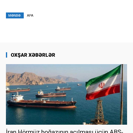
MƏNBƏ:
APA
OXŞAR XƏBƏRLƏR
İran Hörmüz boğazının açılması üçün ABŞ-