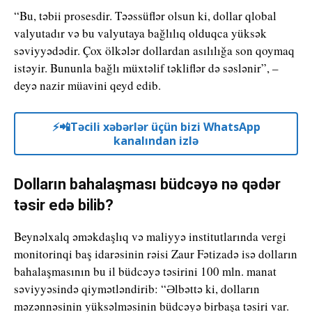
“Bu, təbii prosesdir. Təəssüflər olsun ki, dollar qlobal
valyutadır və bu valyutaya bağlılıq olduqca yüksək
səviyyədədir. Çox ölkələr dollardan asılılığa son qoymaq
istəyir. Bununla bağlı müxtəlif təkliflər də səslənir”, –
deyə nazir müavini qeyd edib.
⚡️📲Təcili xəbərlər üçün bizi WhatsApp
kanalından izlə
Dolların bahalaşması büdcəyə nə qədər
təsir edə bilib?
Beynəlxalq əməkdaşlıq və maliyyə institutlarında vergi
monitorinqi baş idarəsinin rəisi Zaur Fətizadə isə dolların
bahalaşmasının bu il büdcəyə təsirini 100 mln. manat
səviyyəsində qiymətləndirib: “Əlbəttə ki, dolların
məzənnəsinin yüksəlməsinin büdcəyə birbaşa təsiri var.