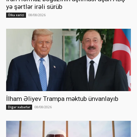
yə şərtlər irəli sürüb
08/08/2026
Ölkə xarici
İlham Əliyev Trampa məktub ünvanlayıb
08/08/2026
Digər xəbərlər