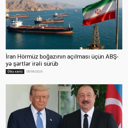
İran Hörmüz boğazının açılması üçün ABŞ-
yə şərtlər irəli sürüb
08/08/2026
Ölkə xarici