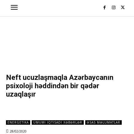
Neft ucuzlaşmaqla Azərbaycanın
psixoloji həddindən bir qədər
uzaqlaşır
ENERGETIKA
ÜMUMI IQTISADI XƏBƏRLƏR
ƏSAS MƏLUMATLAR
28/02/2020