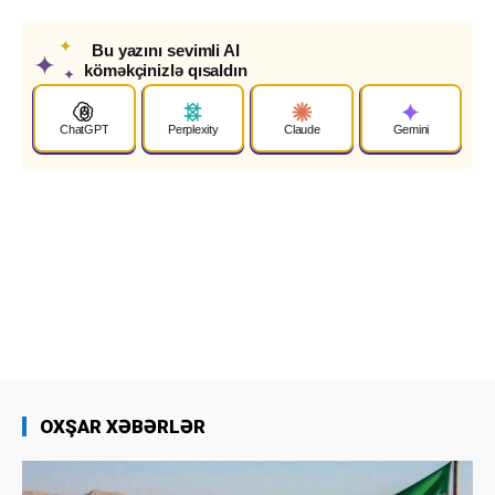
✦
Bu yazını sevimli AI
✦
köməkçinizlə qısaldın
✦
ChatGPT
Perplexity
Claude
Gemini
OXŞAR XƏBƏRLƏR