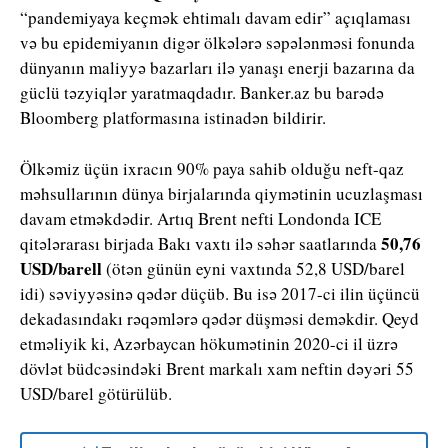
“pandemiyaya keçmək ehtimalı davam edir” açıqlaması
və bu epidemiyanın digər ölkələrə səpələnməsi fonunda
dünyanın maliyyə bazarları ilə yanaşı enerji bazarına da
güclü təzyiqlər yaratmaqdadır. Banker.az bu barədə
Bloomberg platformasına istinadən bildirir.
Ölkəmiz üçün ixracın 90% paya sahib olduğu neft-qaz
məhsullarının dünya birjalarında qiymətinin ucuzlaşması
davam etməkdədir. Artıq Brent nefti Londonda ICE
50,76
qitələrarası birjada Bakı vaxtı ilə səhər saatlarında
USD/barell
(ötən günün eyni vaxtında 52,8 USD/barel
idi) səviyyəsinə qədər düçüb. Bu isə 2017-ci ilin üçüncü
dekadasındakı rəqəmlərə qədər düşməsi deməkdir. Qeyd
etməliyik ki, Azərbaycan hökumətinin 2020-ci il üzrə
dövlət büdcəsindəki Brent markalı xam neftin dəyəri 55
USD/barel götürülüb.