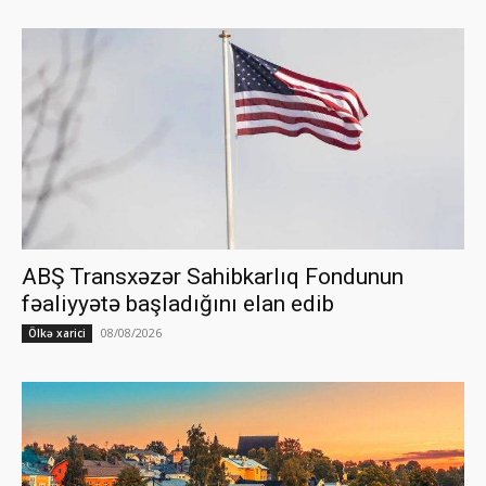
ABŞ Transxəzər Sahibkarlıq Fondunun
fəaliyyətə başladığını elan edib
08/08/2026
Ölkə xarici