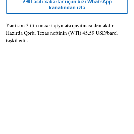
⚡️📲Təcili xəbərlər üçün bizi WhatsApp
kanalından izlə
Yəni son 3 ilin öncəki qiymətə qayıtması deməkdir.
Hazırda Qərbi Texas neftinin (WTI) 45,59 USD/barel
təşkil edir.