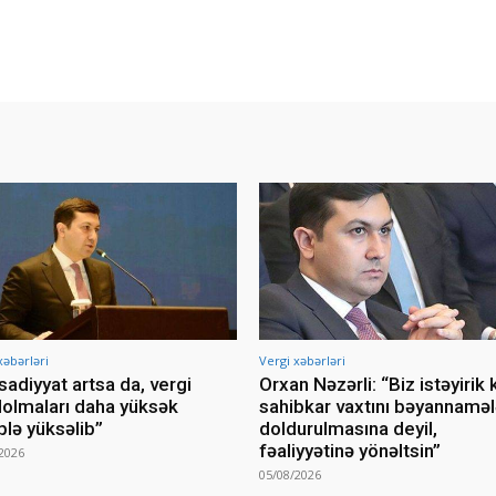
xəbərləri
Vergi xəbərləri
isadiyyat artsa da, vergi
Orxan Nəzərli: “Biz istəyirik k
lolmaları daha yüksək
sahibkar vaxtını bəyannaməl
lə yüksəlib”
doldurulmasına deyil,
fəaliyyətinə yönəltsin”
2026
05/08/2026