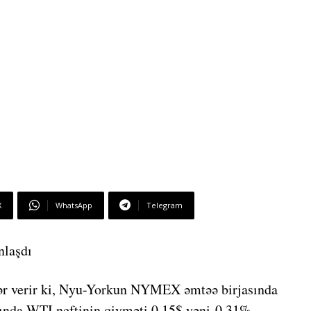
X
WhatsApp
Telegram
nlaşdı
ər verir ki, Nyu-Yorkun NYMEX əmtəə birjasında
arında WTI neftinin qiyməti 0,15$ yəni 0,31%