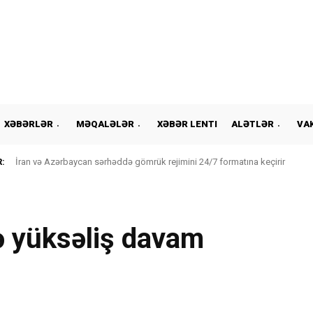
XƏBƏRLƏR
MƏQALƏLƏR
XƏBƏR LENTI
ALƏTLƏR
VA
:
İran və Azərbaycan sərhəddə gömrük rejimini 24/7 formatına keçirir
ə yüksəliş davam