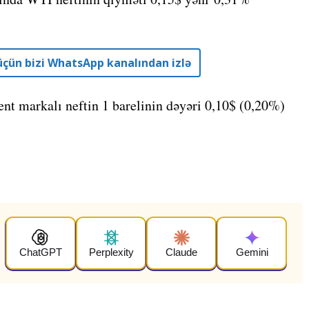
r üçün bizi WhatsApp kanalından izlə
ent markalı neftin 1 barelinin dəyəri 0,10$ (0,20%)
ChatGPT
Perplexity
Claude
Gemini