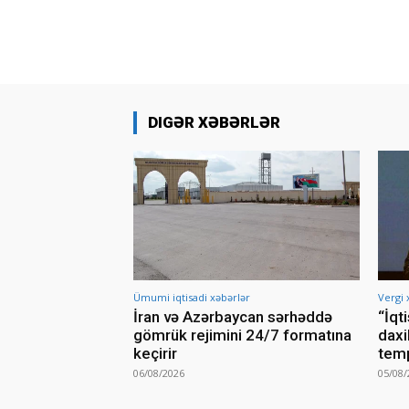
DIGƏR XƏBƏRLƏR
Ümumi iqtisadi xəbərlər
Vergi 
İran və Azərbaycan sərhəddə
“İqt
gömrük rejimini 24/7 formatına
daxi
keçirir
temp
06/08/2026
05/08/