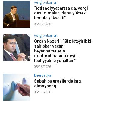
Vergi xəbərləri
“İqtisadiyyat artsa da, vergi
daxilolmaları daha yüksək
templə yüksəlib”
05/08/2026
Vergi xəbərləri
Orxan Nəzərli: “Biz istəyirik ki,
sahibkar vaxtını
bəyannamələrin
doldurulmasına deyil,
fəaliyyətinə yönəltsin”
05/08/2026
Energetika
Sabah bu ərazilərdə işıq
olmayacaq
05/08/2026