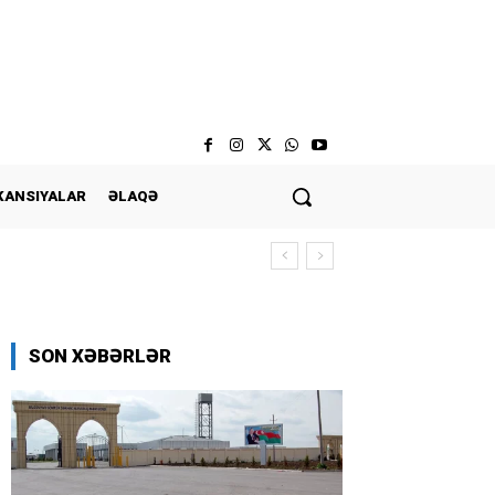
KANSIYALAR
ƏLAQƏ
SON XƏBƏRLƏR