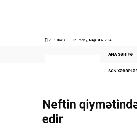
C
26
Baku
Thursday, August 6, 2026
ANA SƏHIFƏ
SON XƏBƏRLƏR
Neftin qiymətind
edir