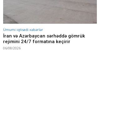
Ümumi iqtisadi xəbərlər
İran və Azərbaycan sərhəddə gömrük
rejimini 24/7 formatına keçirir
06/08/2026