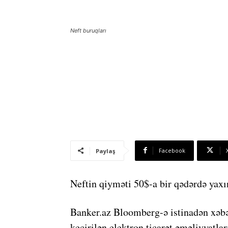
Neft buruqları
Facebook
Paylaş
Neftin qiyməti 50$-a bir qədərdə yaxı
Banker.az Bloomberg-ə istinadən xəb
keçirilən elektron ticarət əməliyyatl