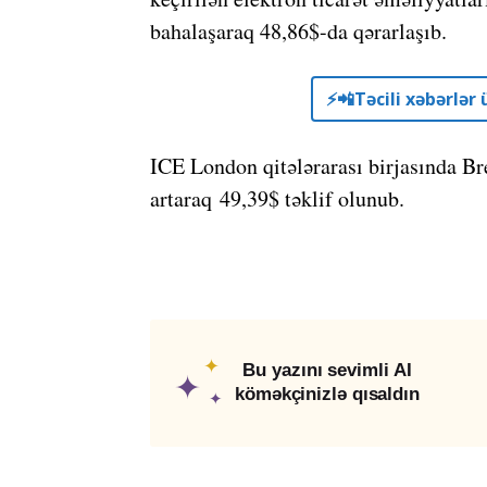
bahalaşaraq 48,86$-da qərarlaşıb.
⚡️📲Təcili xəbərlə
ICE London qitələrarası birjasında Br
artaraq 49,39$ təklif olunub.
✦
Bu yazını sevimli AI
✦
köməkçinizlə qısaldın
✦