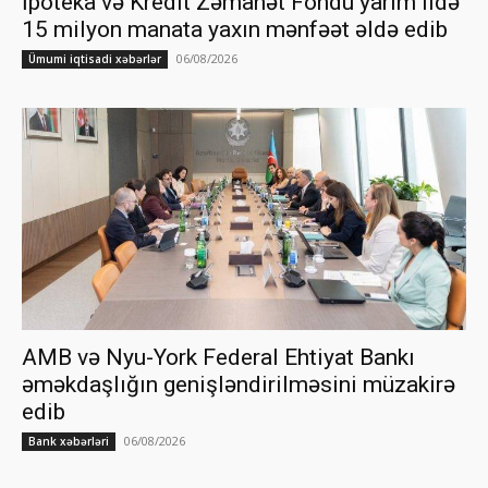
İpoteka və Kredit Zəmanət Fondu yarım ildə
15 milyon manata yaxın mənfəət əldə edib
06/08/2026
Ümumi iqtisadi xəbərlər
AMB və Nyu-York Federal Ehtiyat Bankı
əməkdaşlığın genişləndirilməsini müzakirə
edib
06/08/2026
Bank xəbərləri