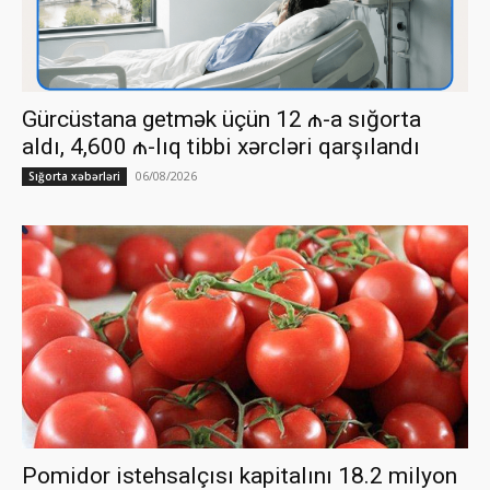
Gürcüstana getmək üçün 12 ₼-a sığorta
aldı, 4,600 ₼-lıq tibbi xərcləri qarşılandı
06/08/2026
Sığorta xəbərləri
Pomidor istehsalçısı kapitalını 18.2 milyon