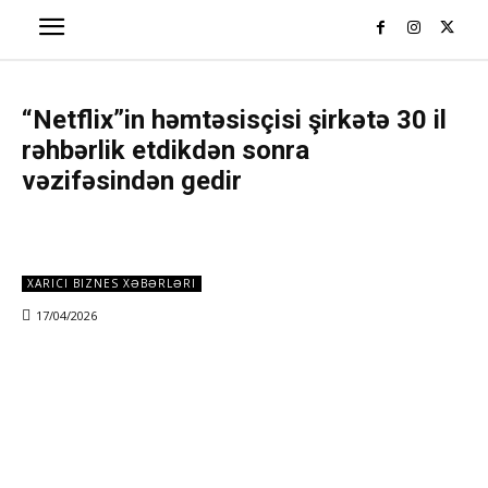
“Netflix”in həmtəsisçisi şirkətə 30 il
rəhbərlik etdikdən sonra
vəzifəsindən gedir
XARICI BIZNES XƏBƏRLƏRI
17/04/2026