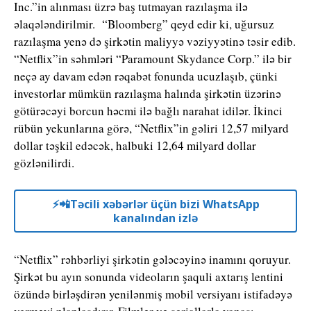
Inc.”in alınması üzrə baş tutmayan razılaşma ilə
əlaqələndirilmir. “Bloomberg” qeyd edir ki, uğursuz
razılaşma yenə də şirkətin maliyyə vəziyyətinə təsir edib.
“Netflix”in səhmləri “Paramount Skydance Corp.” ilə bir
neçə ay davam edən rəqabət fonunda ucuzlaşıb, çünki
investorlar mümkün razılaşma halında şirkətin üzərinə
götürəcəyi borcun həcmi ilə bağlı narahat idilər. İkinci
rübün yekunlarına görə, “Netflix”in gəliri 12,57 milyard
dollar təşkil edəcək, halbuki 12,64 milyard dollar
gözlənilirdi.
⚡️📲Təcili xəbərlər üçün bizi WhatsApp
kanalından izlə
“Netflix” rəhbərliyi şirkətin gələcəyinə inamını qoruyur.
Şirkət bu ayın sonunda videoların şaquli axtarış lentini
özündə birləşdirən yenilənmiş mobil versiyanı istifadəyə