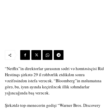
“Netflix”in direktorlar şurasının sədri və həmtəsisçisi Rid
Hestinqs şirkətə 29 il rəhbərlik etdikdən sonra
vəzifəsindən istefa verəcək. “Bloomberg”in məlumatına
görə, bu, iyun ayında keçiriləcək illik səhmdarlar
yığıncağında baş verəcək.
Şirkətdə top-menecerin gedişi “Warner Bros. Discovery