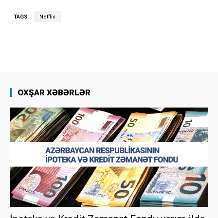
TAGS
Netflix
OXŞAR XƏBƏRLƏR