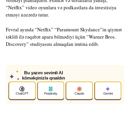
verməyi planlaşdırır. Filmlər və seriallarla yanaşı,
“Netflix” video oyunlara və podkastlara da investisiya
etməyi nəzərdə tutur.
Fevral ayında “Netflix” “Paramount Skydance”in qiymət
təklifi ilə rəqabət apara bilmədiyi üçün “Warner Bros.
Discovery” studiyasını almaqdan imtina edib.
✦
Bu yazını sevimli AI
✦
köməkçinizlə qısaldın
✦
ChatGPT
Perplexity
Claude
Gemini