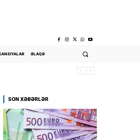
KANSIYALAR
ƏLAQƏ
SON XƏBƏRLƏR