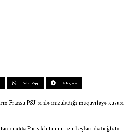
WhatsApp
Telegram
rın Fransa PSJ-si ilə imzaladığı müqaviləyə xüsusi
ən maddə Paris klubunun azarkeşləri ilə bağlıdır.