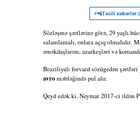
⚡️📲Təcili xəbərlə
Sözləşmə şərtlərinə görə, 29 yaşlı hü
salamlamalı, onlara açıq olmalıdır. M
əməkdaşlarını, azarkeşləri və komand
Braziliyalı forvard sözügedən şərtləri 
avro
məbləğində pul alır.
Qeyd edək ki, Neymar 2017-ci ildən PS