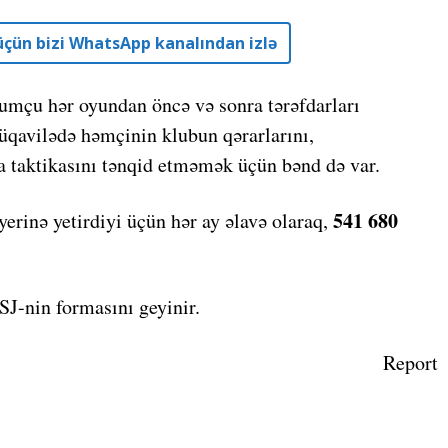
r üçün bizi WhatsApp kanalından izlə
cumçu hər oyundan öncə və sonra tərəfdarları
üqavilədə həmçinin klubun qərarlarını,
a taktikasını tənqid etməmək üçün bənd də var.
541 680
yerinə yetirdiyi üçün hər ay əlavə olaraq,
J-nin formasını geyinir.
Report