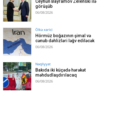
Ceyhun Bayramov Zelenski ilə
görüşüb
06/08/2026
Ölkə xarici
Hörmüz boğazının şimal və
cənub dəhlizləri ləğv ediləcək
06/08/2026
Nəqliyyat
Bakıda iki küçədə hərəkət
məhdudlaşdırılacaq
06/08/2026