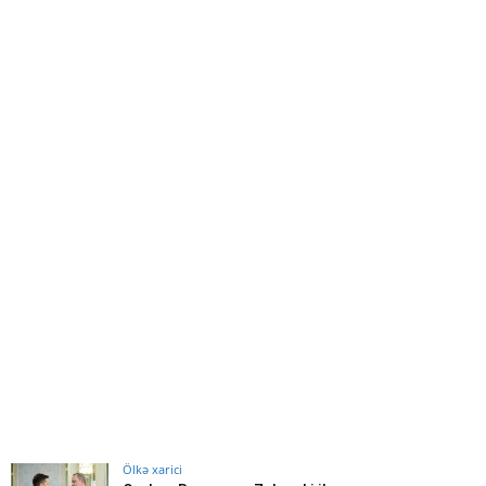
Ölkə xarici