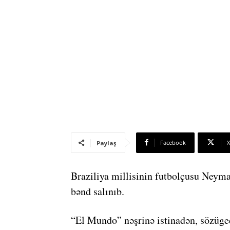
Facebook
X
Paylaş
Braziliya millisinin futbolçusu Neyma
bənd salınıb.
“El Mundo” nəşrinə istinadən, sözüged