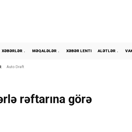
XƏBƏRLƏR
MƏQALƏLƏR
XƏBƏR LENTI
ALƏTLƏR
VA
:
Auto Draft
rlə rəftarına görə