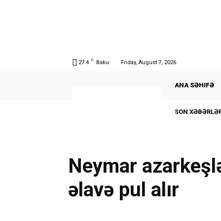
C
27.4
Baku
Friday, August 7, 2026
ANA SƏHIFƏ
SON XƏBƏRLƏR
Neymar azarkeşlə
əlavə pul alır