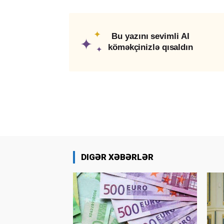
✦
Bu yazını sevimli AI
✦
köməkçinizlə qısaldın
✦
DIGƏR XƏBƏRLƏR