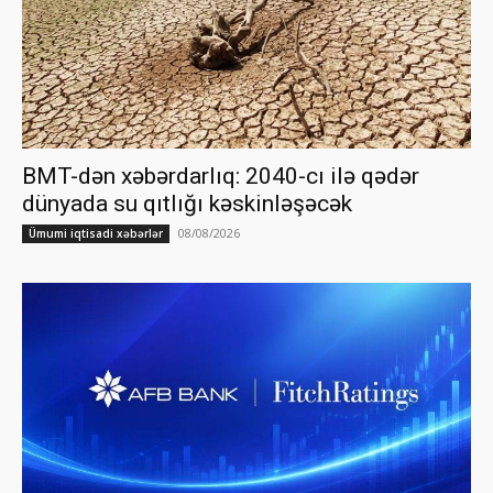
BMT-dən xəbərdarlıq: 2040-cı ilə qədər
dünyada su qıtlığı kəskinləşəcək
08/08/2026
Ümumi iqtisadi xəbərlər