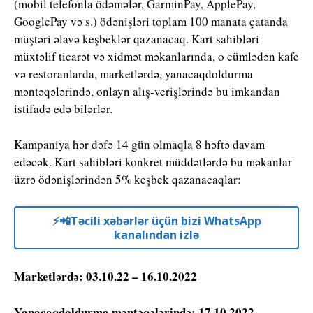
(mobil telefonla ödəmələr, GarminPay, ApplePay,
GooglePay və s.) ödənişləri toplam 100 manata çatanda
müştəri əlavə keşbeklər qazanacaq. Kart sahibləri
müxtəlif ticarət və xidmət məkanlarında, o cümlədən kafe
və restoranlarda, marketlərdə, yanacaqdoldurma
məntəqələrində, onlayn alış-verişlərində bu imkandan
istifadə edə bilərlər.
Kampaniya hər dəfə 14 gün olmaqla 8 həftə davam
edəcək. Kart sahibləri konkret müddətlərdə bu məkanlar
üzrə ödənişlərindən 5% keşbek qazanacaqlar:
⚡️📲Təcili xəbərlər üçün bizi WhatsApp
kanalından izlə
Marketlərdə: 03.10.22 – 16.10.2022
Yanacaqdoldurma məntəqələrində: 17.10.2022 –