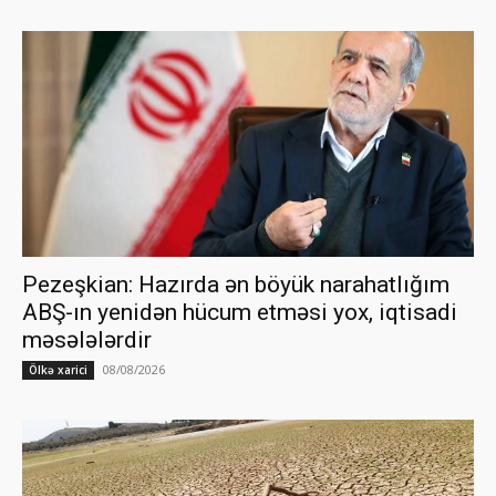
Pezeşkian: Hazırda ən böyük narahatlığım
ABŞ-ın yenidən hücum etməsi yox, iqtisadi
məsələlərdir
08/08/2026
Ölkə xarici