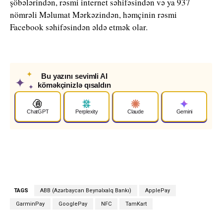
şöbələrindən, rəsmi internet səhifəsindən və ya 937
nömrəli Məlumat Mərkəzindən, həmçinin rəsmi
Facebook səhifəsindən əldə etmək olar.
✦
Bu yazını sevimli AI
✦
köməkçinizlə qısaldın
✦
ChatGPT
Perplexity
Claude
Gemini
TAGS
ABB (Azərbaycan Beynəlxalq Bankı)
ApplePay
GarminPay
GooglePay
NFC
TamKart