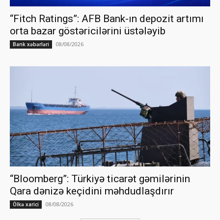
“Fitch Ratings”: AFB Bank-ın depozit artımı
orta bazar göstəricilərini üstələyib
08/08/2026
Bank xəbərləri
“Bloomberg”: Türkiyə ticarət gəmilərinin
Qara dənizə keçidini məhdudlaşdırır
08/08/2026
Ölkə xarici