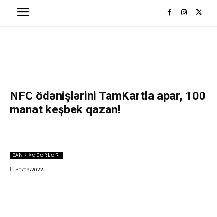
NFC ödənişlərini TamKartla apar, 100
manat keşbek qazan!
BANK XƏBƏRLƏRI
30/09/2022