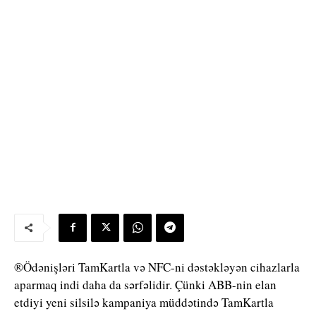
®Ödənişləri TamKartla və NFC-ni dəstəkləyən cihazlarla
aparmaq indi daha da sərfəlidir. Çünki ABB-nin elan
etdiyi yeni silsilə kampaniya müddətində TamKartla