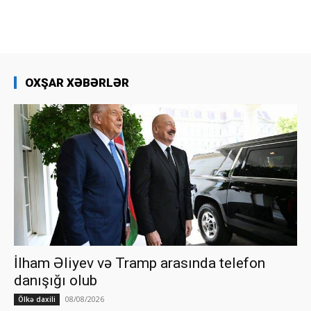
OXŞAR XƏBƏRLƏR
İlham Əliyev və Tramp arasında telefon
danışığı olub
08/08/2026
Ölkə daxili