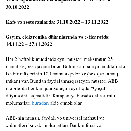
30.10.2022
Kafe və restoranlarda: 31.10.2022 – 13.11.2022
Geyim, elektronika dükanlarında və e-ticarətdə:
14.11.22 – 27.11.2022
Hər 2 həftəlik müddətdə eyni müştəri maksimum 25
manat keşbek qazana bilər. Bütün kampaniya müddətində
isə bir müştərinin 100 manata qədər keşbek qazanmaq
imkanı var. Bundan faydalanmaq istəyən müştəri ABB
mobile-da hər kampaniya üçün ayrılıqda “Qoşul”
düyməsini seçməlidir. Kampaniya barədə daha ətraflı
məlumatları
buradan
əldə etmək olar.
ABB-nin müasir, faydalı və universal məhsul və
xidmətləri barədə məlumatları Bankın filial və