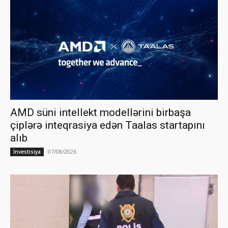
AMD süni intellekt modellərini birbaşa
çiplərə inteqrasiya edən Taalas startapını
alıb
07/08/2026
İnvestisiya