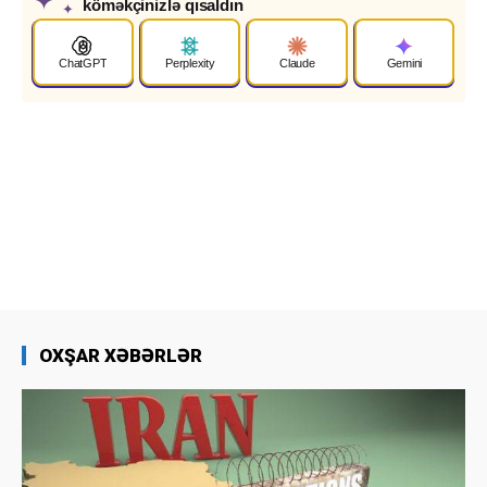
köməkçinizlə qısaldın
✦
ChatGPT
Perplexity
Claude
Gemini
OXŞAR XƏBƏRLƏR