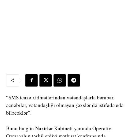
“SMS icazə xidmətlərindən vətəndaşlarla bərabər,
əcnəbilər, vətəndaşlığı olmayan şəxslər də istifadə edə
biləcəklər”.
Bunu bu gün Nazirlər Kabineti yanında Operativ
Qərargahın təşkil etdiyi mətbuat konfransında