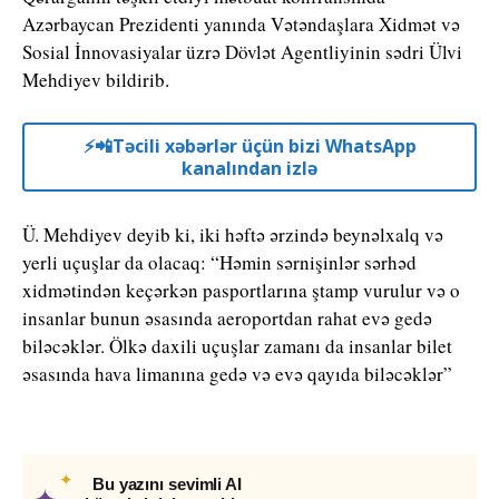
Azərbaycan Prezidenti yanında Vətəndaşlara Xidmət və
Sosial İnnovasiyalar üzrə Dövlət Agentliyinin sədri Ülvi
Mehdiyev bildirib.
⚡️📲Təcili xəbərlər üçün bizi WhatsApp
kanalından izlə
Ü. Mehdiyev deyib ki, iki həftə ərzində beynəlxalq və
yerli uçuşlar da olacaq: “Həmin sərnişinlər sərhəd
xidmətindən keçərkən pasportlarına ştamp vurulur və o
insanlar bunun əsasında aeroportdan rahat evə gedə
biləcəklər. Ölkə daxili uçuşlar zamanı da insanlar bilet
əsasında hava limanına gedə və evə qayıda biləcəklər”
✦
Bu yazını sevimli AI
✦