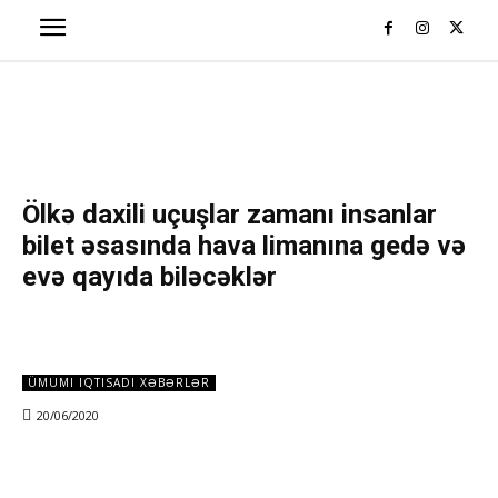
Ölkə daxili uçuşlar zamanı insanlar
bilet əsasında hava limanına gedə və
evə qayıda biləcəklər
ÜMUMI IQTISADI XƏBƏRLƏR
20/06/2020