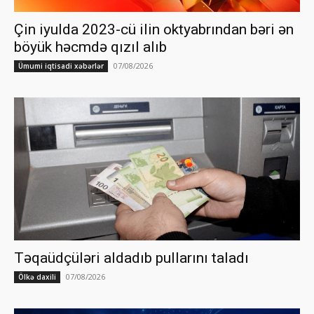
Çin iyulda 2023-cü ilin oktyabrından bəri ən
böyük həcmdə qızıl alıb
07/08/2026
Ümumi iqtisadi xəbərlər
Təqaüdçüləri aldadıb pullarını taladı
07/08/2026
Ölkə daxili