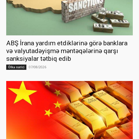
ABŞ İrana yardım etdiklərinə görə banklara
və valyutadəyişmə məntəqələrinə qarşı
sanksiyalar tətbiq edib
07/08/2026
Ölkə xarici