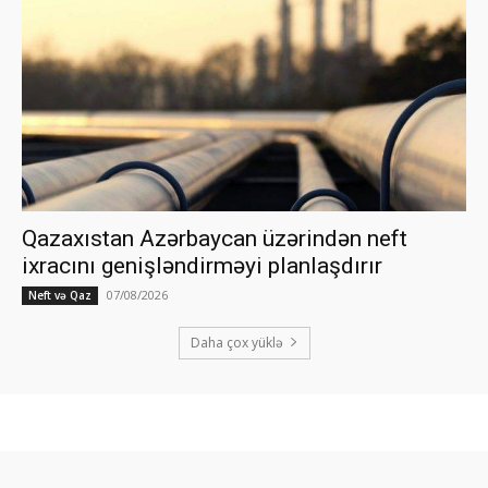
Qazaxıstan Azərbaycan üzərindən neft
ixracını genişləndirməyi planlaşdırır
07/08/2026
Neft və Qaz
Daha çox yüklə