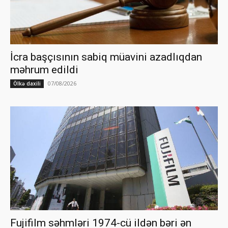
İcra başçısının sabiq müavini azadlıqdan
məhrum edildi
07/08/2026
Ölkə daxili
Fujifilm səhmləri 1974-cü ildən bəri ən