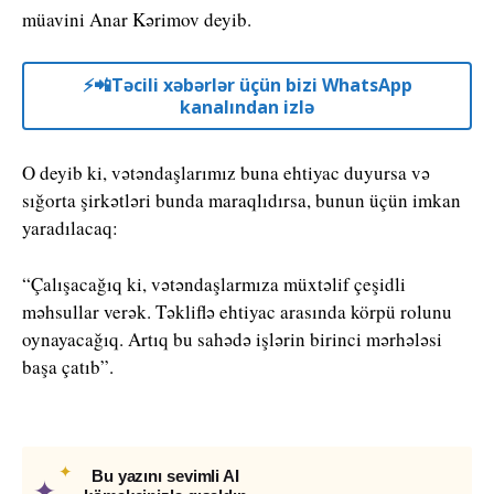
müavini Anar Kərimov deyib.
⚡️📲Təcili xəbərlər üçün bizi WhatsApp
kanalından izlə
O deyib ki, vətəndaşlarımız buna ehtiyac duyursa və
sığorta şirkətləri bunda maraqlıdırsa, bunun üçün imkan
yaradılacaq:
“Çalışacağıq ki, vətəndaşlarmıza müxtəlif çeşidli
məhsullar verək. Təkliflə ehtiyac arasında körpü rolunu
oynayacağıq. Artıq bu sahədə işlərin birinci mərhələsi
başa çatıb”.
✦
Bu yazını sevimli AI
✦