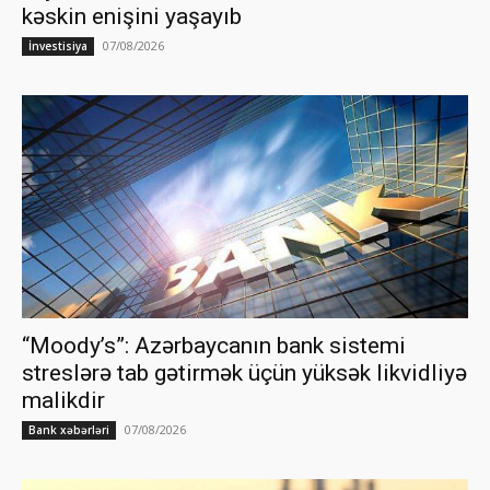
kəskin enişini yaşayıb
07/08/2026
İnvestisiya
“Moody’s”: Azərbaycanın bank sistemi
streslərə tab gətirmək üçün yüksək likvidliyə
malikdir
07/08/2026
Bank xəbərləri