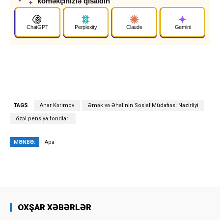
köməkçinizlə qısaldın
✦
ChatGPT
Perplexity
Claude
Gemini
TAGS
Anar Kərimov
Əmək və Əhalinin Sosial Müdafiəsi Nazirliyi
özəl pensiya fondları
MƏNBƏ:
Apa
OXŞAR XƏBƏRLƏR