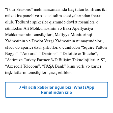
“Four Seasons” mehmanxanasında baş tutan konfrans iki
müzakirə paneli və xüsusi təlim sessiyalarından ibarət
olub. Tədbirdə spikerlər qismində dövlət rəsmiləri, o
cümlədən Ali Məhkəməsinin və Bakı Apellyasiya
Məhkəməsinin təmsilçiləri, Maliyyə Monitorinqi
Xidmətinin və Dövlət Vergi Xidmətinin nümayəndələri,
eləcə də aparıcı özəl şirkətlər, o cümlədən “Squire Patton
Boggs”, “Ankura”, “Dentons”, “Deloitte & Touche”,
“Actimize Turkey Partner 3-D Bilişim Teknolojileri A.S”,
“Azercell Telecom”, “PAŞA Bank” kimi yerli və xarici
təşkilatların təmsilçiləri çıxış ediblər.
⚡️📲Təcili xəbərlər üçün bizi WhatsApp
kanalından izlə