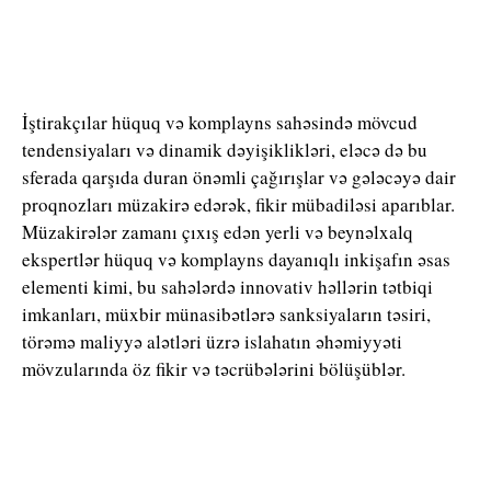
İştirakçılar hüquq və komplayns sahəsində mövcud
tendensiyaları və dinamik dəyişiklikləri, eləcə də bu
sferada qarşıda duran önəmli çağırışlar və gələcəyə dair
proqnozları müzakirə edərək, fikir mübadiləsi aparıblar.
Müzakirələr zamanı çıxış edən yerli və beynəlxalq
ekspertlər hüquq və komplayns dayanıqlı inkişafın əsas
elementi kimi, bu sahələrdə innovativ həllərin tətbiqi
imkanları, müxbir münasibətlərə sanksiyaların təsiri,
törəmə maliyyə alətləri üzrə islahatın əhəmiyyəti
mövzularında öz fikir və təcrübələrini bölüşüblər.