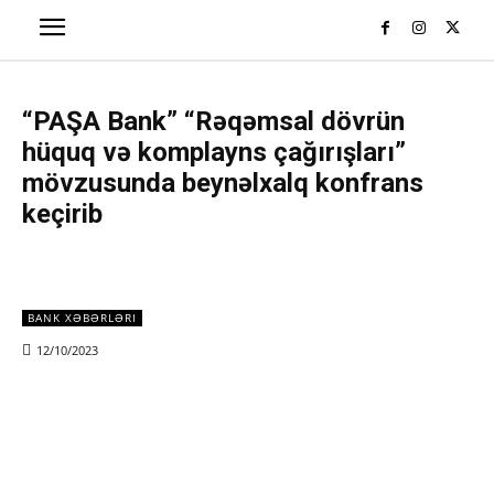
“PAŞA Bank” “Rəqəmsal dövrün
hüquq və komplayns çağırışları”
mövzusunda beynəlxalq konfrans
keçirib
BANK XƏBƏRLƏRI
12/10/2023