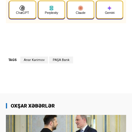
ChatGPT
Perplexity
Claude
Gemini
TAGS
Anar Kərimov
PAŞA Bank
OXŞAR XƏBƏRLƏR