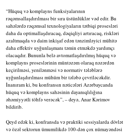
“Hüquq və komplayns funksiyalarının
rəqəmsallaşdırılması bir sıra üstünlüklər vəd edir. Bu
sahələrdə rəqəmsal texnologiyaların tətbiqi prosesləri
daha da optimallaşdıracaq, dəqiqliyi artıracaq, riskləri
azaltmaqda və daim inkişaf edən tənzimləyici mühitə
daha effektiv uyğunlaşmanı təmin etməkdə yardımçı
olacaqdır. Bununla belə avtomatlaşdırılmış hüquq və
komplayns proseslərinin müntəzəm olaraq nəzərdən
keçirilməsi, yenilənməsi və normativ tələblərə
uyğunlaşdırılması mühüm bir tələbə çevriləcəkdir.
İnanıram ki, bu konfransın nəticələri Azərbaycanda
hüquq və komplayns sahəsinin dayanıqlılığına
əhəmiyyətli töhfə verəcək”, – deyə, Anar Kərimov
bildirib.
Qeyd edək ki, konfransda və praktiki sessiyalarda dövlət
və özəl sektorun ümumilikdə 100-dən çox nümayəndəsi