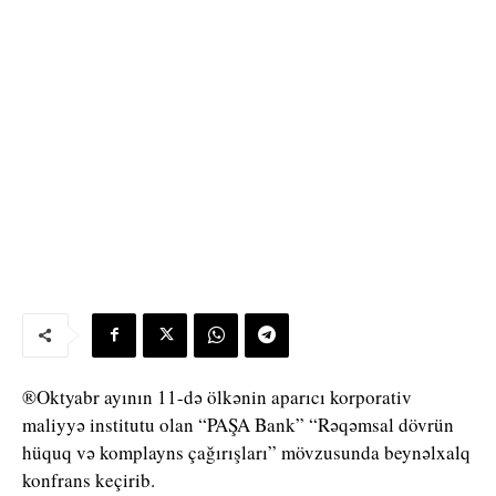
®Oktyabr ayının 11-də ölkənin aparıcı korporativ
maliyyə institutu olan “PAŞA Bank” “Rəqəmsal dövrün
hüquq və komplayns çağırışları” mövzusunda beynəlxalq
konfrans keçirib.