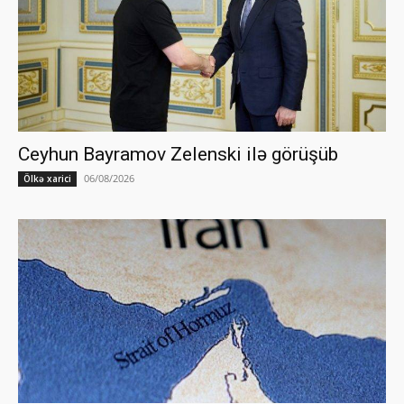
Ceyhun Bayramov Zelenski ilə görüşüb
06/08/2026
Ölkə xarici