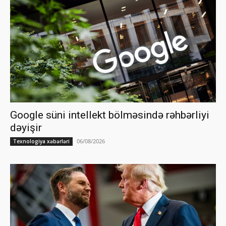
Google süni intellekt bölməsində rəhbərliyi
dəyişir
06/08/2026
Texnologiya xəbərləri