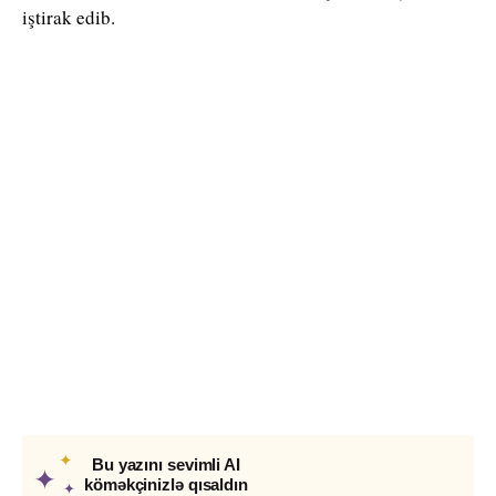
iştirak edib.
✦
Bu yazını sevimli AI
✦
köməkçinizlə qısaldın
✦