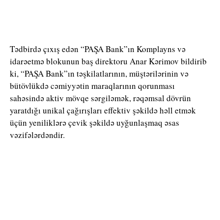
Tədbirdə çıxış edən “PAŞA Bank”ın Komplayns və
idarəetmə blokunun baş direktoru Anar Kərimov bildirib
ki, “PAŞA Bank”ın təşkilatlarının, müştərilərinin və
bütövlükdə cəmiyyətin maraqlarının qorunması
sahəsində aktiv mövqe sərgiləmək, rəqəmsal dövrün
yaratdığı unikal çağırışları effektiv şəkildə həll etmək
üçün yeniliklərə çevik şəkildə uyğunlaşmaq əsas
vəzifələrdəndir.