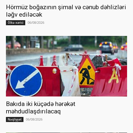
Hörmüz boğazının şimal və cənub dəhlizləri
ləğv ediləcək
06/08/2026
Ölkə xarici
Bakıda iki küçədə hərəkət
məhdudlaşdırılacaq
06/08/2026
Nəqliyyat