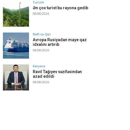
Turizm
Ən çox turist bu rayona gedib
08/08/2026
Neft və Qaz
Avropa Rusiyadan maye qaz
idxalını artırıb
08/08/2026
Karyera
Ravil Tağıyev vəzifəsindən
azad edildi
08/08/2026