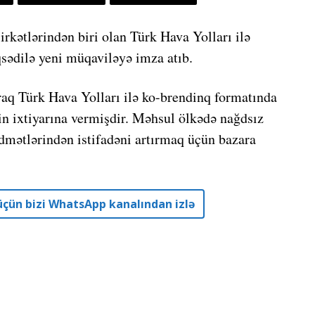
kətlərindən biri olan Türk Hava Yolları ilə
ədilə yeni müqaviləyə imza atıb.
raq Türk Hava Yolları ilə ko-brendinq formatında
n ixtiyarına vermişdir. Məhsul ölkədə nağdsız
dmətlərindən istifadəni artırmaq üçün bazara
r üçün bizi WhatsApp kanalından izlə