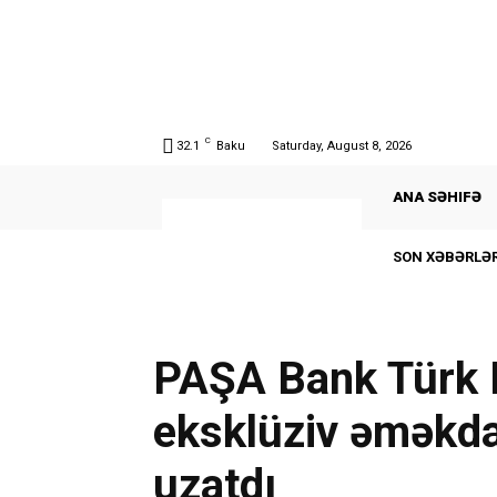
C
32.1
Baku
Saturday, August 8, 2026
ANA SƏHIFƏ
SON XƏBƏRLƏR
PAŞA Bank Türk H
eksklüziv əməkda
uzatdı