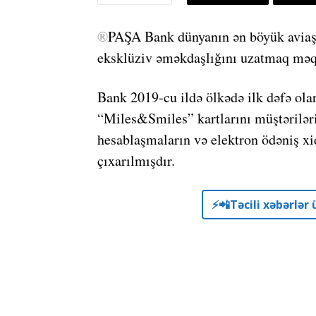
®
PAŞA Bank dünyanın ən böyük aviaşir
eksklüziv əməkdaşlığını uzatmaq məqs
Bank 2019-cu ildə ölkədə ilk dəfə ola
“Miles&Smiles” kartlarını müştəriləri
hesablaşmaların və elektron ödəniş xi
çıxarılmışdır.
⚡️📲Təcili xəbərlə