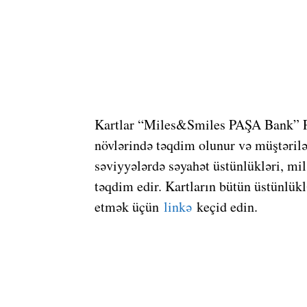
Kartlar “Miles&Smiles PAŞA Bank” Pla
növlərində təqdim olunur və müştərilə
səviyyələrdə səyahət üstünlükləri, m
təqdim edir. Kartların bütün üstünlükl
etmək üçün
linkə
keçid edin.