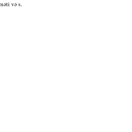
məti və s.