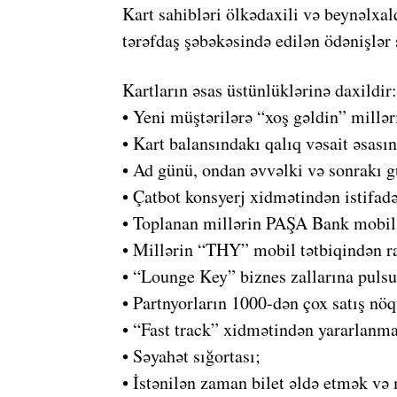
Kart sahibləri ölkədaxili və beynəlxa
tərəfdaş şəbəkəsində edilən ödənişlə
Kartların əsas üstünlüklərinə daxildir:
• Yeni müştərilərə “xoş gəldin” millər
• Kart balansındakı qalıq vəsait əsasın
• Ad günü, ondan əvvəlki və sonrakı 
• Çatbot konsyerj xidmətindən istifadə
• Toplanan millərin PAŞA Bank mobil t
• Millərin “THY” mobil tətbiqindən ra
• “Lounge Key” biznes zallarına pulsu
• Partnyorların 1000-dən çox satış nö
• “Fast track” xidmətindən yararlanma
• Səyahət sığortası;
• İstənilən zaman bilet əldə etmək və m