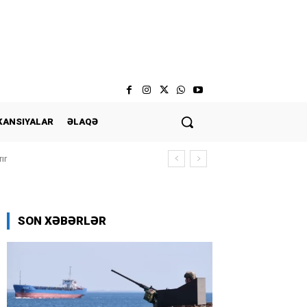
KANSIYALAR
ƏLAQƏ
ır
SON XƏBƏRLƏR