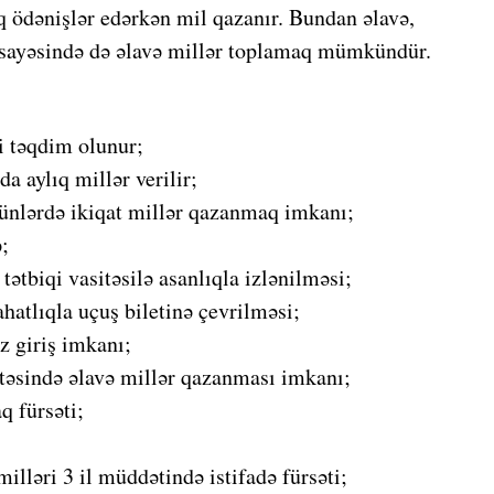
lq ödənişlər edərkən mil qazanır. Bundan əlavə,
r sayəsində də əlavə millər toplamaq mümkündür.
i təqdim olunur;
da aylıq millər verilir;
günlərdə ikiqat millər qazanmaq imkanı;
;
ətbiqi vasitəsilə asanlıqla izlənilməsi;
hatlıqla uçuş biletinə çevrilməsi;
z giriş imkanı;
qtəsində əlavə millər qazanması imkanı;
q fürsəti;
illəri 3 il müddətində istifadə fürsəti;