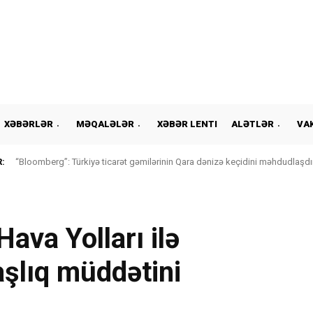
XƏBƏRLƏR
MƏQALƏLƏR
XƏBƏR LENTI
ALƏTLƏR
VA
:
“Bloomberg”: Türkiyə ticarət gəmilərinin Qara dənizə keçidini məhdudlaşdır
ava Yolları ilə
şlıq müddətini