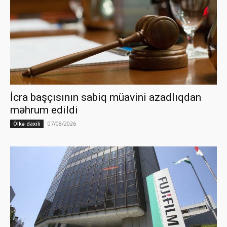
İcra başçısının sabiq müavini azadlıqdan
məhrum edildi
07/08/2026
Ölkə daxili