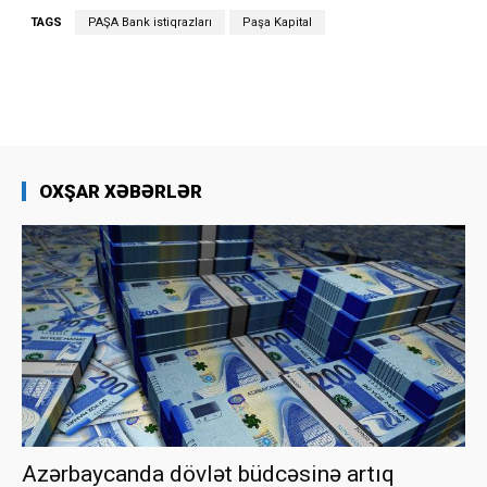
TAGS
PAŞA Bank istiqrazları
Paşa Kapital
OXŞAR XƏBƏRLƏR
Azərbaycanda dövlət büdcəsinə artıq