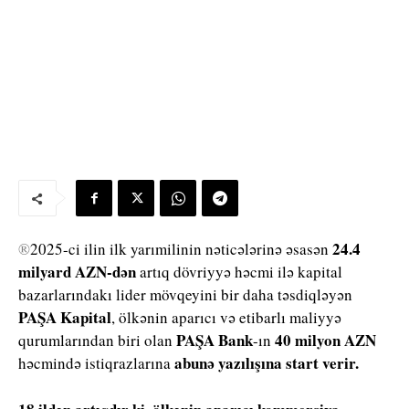
24.4
®
2025-ci ilin ilk yarımilinin nəticələrinə əsasən
milyard AZN-dən
artıq dövriyyə həcmi ilə kapital
bazarlarındakı lider mövqeyini bir daha təsdiqləyən
PAŞA Kapital
, ölkənin aparıcı və etibarlı maliyyə
PAŞA Bank
40 milyon AZN
qurumlarından biri olan
-ın
abunə yazılışına start verir.
həcmində istiqrazlarına