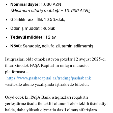
Nominal dəyər:
1.000 AZN
(Minimum sifariş məbləği – 10. 000 AZN);
Gəlirlilik faizi: İllik 10.5%-dək;
Ödəniş müddəti
:
Rüblük
Tədavül müddəti:
12 ay
Növü:
Sənədsiz, adlı, faizli, təmin edilməmiş
İstiqrazları əldə etmək istəyən şəxslər 12 avqust 2025-ci
il tarixinədək PAŞA Kapital-ın onlayn müraciət
platforması –
https://www.pashacapital.az/trading/pashabank
vasitəsilə abunə yazılışında iştirak edə bilərlər.
Qeyd edək ki, PAŞA Bank istiqrazları rəqabətli
yerləşdirmə üsulu ilə təklif olunur. Tələb təklifi üstələdiyi
halda, daha yüksək qiymətlə daxil olmuş sifarişlərə