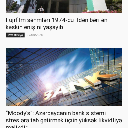
Fujifilm səhmləri 1974-cü ildən bəri ən
kəskin enişini yaşayıb
07/08/2026
İnvestisiya
“Moody’s”: Azərbaycanın bank sistemi
streslərə tab gətirmək üçün yüksək likvidliyə
malikdir