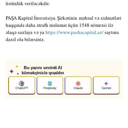
üstünlük veriləcəkdir.
PAŞA Kapital İnvestisiya Şirkətinin məhsul və xidmətləri
haqqında daha ətraflı məlumat üçün 1548 nömrəsi ilə
əlaqə saxlaya və ya
https://www.pashacapital.az/
saytına
daxil ola bilərsiniz.
✦
Bu yazını sevimli AI
✦
köməkçinizlə qısaldın
✦
ChatGPT
Perplexity
Claude
Gemini