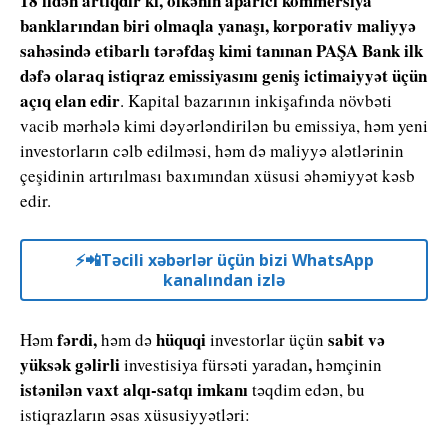
18 ildən artıqdır ki, ölkənin aparıcı kommersiya
banklarından biri olmaqla yanaşı, korporativ maliyyə
sahəsində etibarlı tərəfdaş kimi tanınan PAŞA Bank
ilk
dəfə olaraq istiqraz emissiyasını geniş ictimaiyyət üçün
açıq elan edir
. Kapital bazarının inkişafında növbəti
vacib mərhələ kimi dəyərləndirilən bu emissiya, həm yeni
investorların cəlb edilməsi, həm də maliyyə alətlərinin
çeşidinin artırılması baxımından xüsusi əhəmiyyət kəsb
edir.
⚡️📲Təcili xəbərlər üçün bizi WhatsApp
kanalından izlə
fərdi,
hüquqi
sabit və
Həm
həm də
investorlar üçün
yüksək gəlirli
,
investisiya fürsəti yaradan
həmçinin
istənilən vaxt alqı-satqı imkanı
təqdim edən, bu
istiqrazların əsas xüsusiyyətləri: