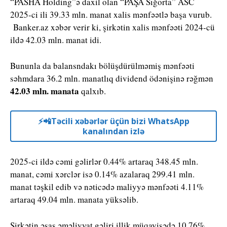
“PASHA Holding”ə daxil olan “PAŞA Sığorta” ASC
2025-ci ili 39.33 mln. manat xalis mənfəətlə başa vurub.
Banker.az xəbər verir ki, şirkətin xalis mənfəəti 2024-cü
ildə 42.03 mln. manat idi.
Bununla da balansndakı bölüşdürülməmiş mənfəəti
səhmdara 36.2 mln. manatlıq dividend ödənişinə rəğmən
42.03 mln. manata
qalxıb.
⚡️📲Təcili xəbərlər üçün bizi WhatsApp
kanalından izlə
2025-ci ildə cəmi gəlirlər 0.44% artaraq 348.45 mln.
manat, cəmi xərclər isə 0.14% azalaraq 299.41 mln.
manat təşkil edib və nəticədə maliyyə mənfəəti 4.11%
artaraq 49.04 mln. manata yüksəlib.
Şirkətin əsas əməliyyat gəliri illik müqayisədə 10.76%