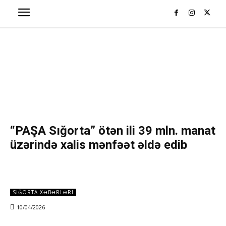
“PAŞA Sığorta” ötən ili 39 mln. manat
üzərində xalis mənfəət əldə edib
SIĞORTA XƏBƏRLƏRI
10/04/2026