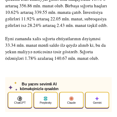
artaraq 356.86 mln. manat olub. Birbaşa sığorta haqları
10.62% artaraq 339.55 mln. manata çatıb. İnvestisiya
gəlirləri 11.92% artaraq 22.05 mln. manat, subroqasiya
gəlirləri isə 28.24% artaraq 2.43 mln. manat təşkil edib.
Eyni zamanda xalis sığorta ehtiyatlarının dəyişməsi
33.34 mln. manat mənfi saldo ilə qeydə alınıb ki, bu da
yekun maliyyə nəticəsinə təsir göstərib. Sığorta
ödənişləri 1.78% azalaraq 140.67 mln. manat olub.
✦
Bu yazını sevimli AI
✦
köməkçinizlə qısaldın
✦
ChatGPT
Perplexity
Claude
Gemini