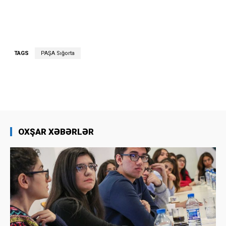
TAGS
PAŞA Sığorta
OXŞAR XƏBƏRLƏR