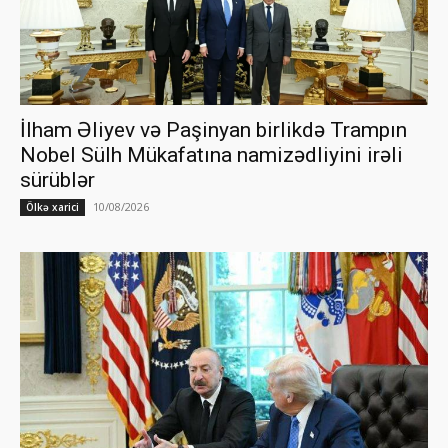
İlham Əliyev və Paşinyan birlikdə Trampın
Nobel Sülh Mükafatına namizədliyini irəli
sürüblər
10/08/2026
Ölkə xarici