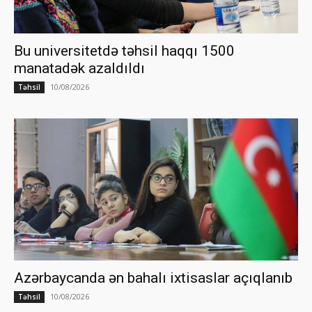
Bu universitetdə təhsil haqqı 1500
manatadək azaldıldı
10/08/2026
Təhsil
Azərbaycanda ən bahalı ixtisaslar açıqlanıb
10/08/2026
Təhsil