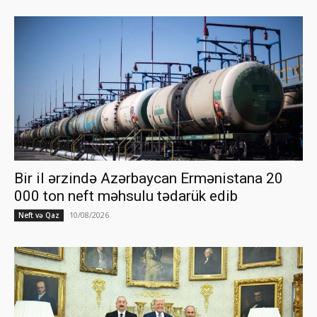
Bir il ərzində Azərbaycan Ermənistana 20
000 ton neft məhsulu tədarük edib
10/08/2026
Neft və Qaz