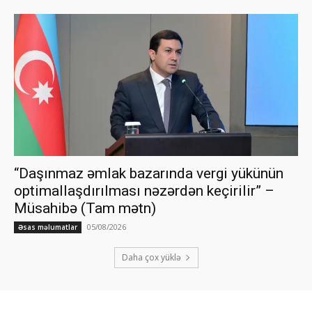
“Daşınmaz əmlak bazarında vergi yükünün
optimallaşdırılması nəzərdən keçirilir” –
Müsahibə (Tam mətn)
05/08/2026
Əsas məlumatlar
Daha çox yüklə