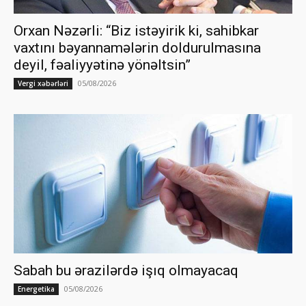
Orxan Nəzərli: “Biz istəyirik ki, sahibkar
vaxtını bəyannamələrin doldurulmasına
deyil, fəaliyyətinə yönəltsin”
05/08/2026
Vergi xəbərləri
Sabah bu ərazilərdə işıq olmayacaq
05/08/2026
Energetika