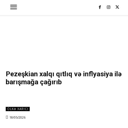
Pezeşkian xalqı qıtlıq və inflyasiya ilə
barışmağa çağırıb
ÖLKƏ XARICI
18/05/2026