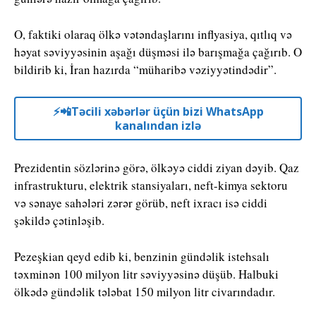
O, faktiki olaraq ölkə vətəndaşlarını inflyasiya, qıtlıq və
həyat səviyyəsinin aşağı düşməsi ilə barışmağa çağırıb. O
bildirib ki, İran hazırda “müharibə vəziyyətindədir”.
⚡️📲Təcili xəbərlər üçün bizi WhatsApp
kanalından izlə
Prezidentin sözlərinə görə, ölkəyə ciddi ziyan dəyib. Qaz
infrastrukturu, elektrik stansiyaları, neft-kimya sektoru
və sənaye sahələri zərər görüb, neft ixracı isə ciddi
şəkildə çətinləşib.
Pezeşkian qeyd edib ki, benzinin gündəlik istehsalı
təxminən 100 milyon litr səviyyəsinə düşüb. Halbuki
ölkədə gündəlik tələbat 150 milyon litr civarındadır.