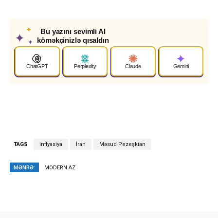
✦
Bu yazını sevimli AI
✦
köməkçinizlə qısaldın
✦
ChatGPT
Perplexity
Claude
Gemini
TAGS
inflyasiya
İran
Məsud Pezeşkian
MƏNBƏ:
MODERN.AZ