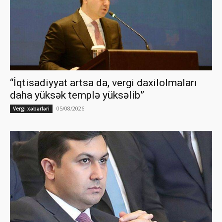
“İqtisadiyyat artsa da, vergi daxilolmaları
daha yüksək templə yüksəlib”
05/08/2026
Vergi xəbərləri