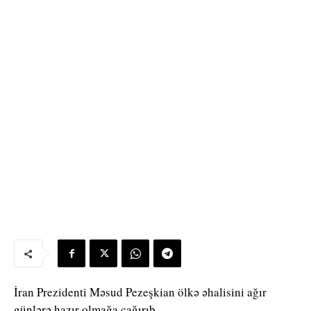
İran Prezidenti Məsud Pezeşkian ölkə əhalisini ağır
günlərə hazır olmağa çağırıb.