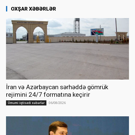
OXŞAR XƏBƏRLƏR
İran və Azərbaycan sərhəddə gömrük
rejimini 24/7 formatına keçirir
06/08/2026
Ümumi iqtisadi xəbərlər