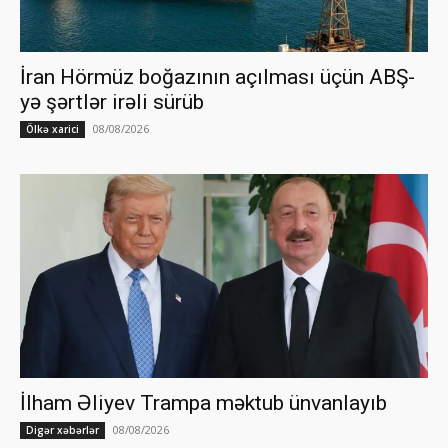
İran Hörmüz boğazının açılması üçün ABŞ-
yə şərtlər irəli sürüb
08/08/2026
Ölkə xarici
İlham Əliyev Trampa məktub ünvanlayıb
08/08/2026
Digər xəbərlər