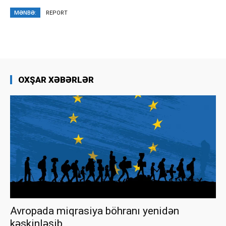
MƏNBƏ:
REPORT
OXŞAR XƏBƏRLƏR
Avropada miqrasiya böhranı yenidən
kəskinləşib