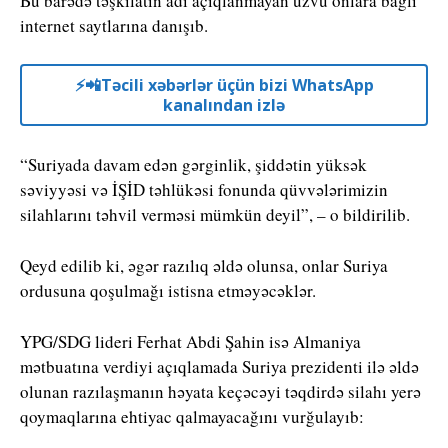
Bu barədə təşkilatın adı açıqlanmayan üzvü onlara bağlı
internet saytlarına danışıb.
⚡️📲Təcili xəbərlər üçün bizi WhatsApp
kanalından izlə
“Suriyada davam edən gərginlik, şiddətin yüksək
səviyyəsi və İŞİD təhlükəsi fonunda qüvvələrimizin
silahlarını təhvil verməsi mümkün deyil”, – o bildirilib.
Qeyd edilib ki, əgər razılıq əldə olunsa, onlar Suriya
ordusuna qoşulmağı istisna etməyəcəklər.
YPG/SDG lideri Ferhat Abdi Şahin isə Almaniya
mətbuatına verdiyi açıqlamada Suriya prezidenti ilə əldə
olunan razılaşmanın həyata keçəcəyi təqdirdə silahı yerə
qoymaqlarına ehtiyac qalmayacağını vurğulayıb: