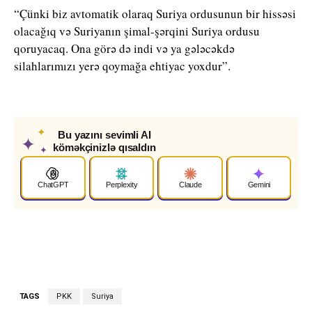
“Çünki biz avtomatik olaraq Suriya ordusunun bir hissəsi
olacağıq və Suriyanın şimal-şərqini Suriya ordusu
qoruyacaq. Ona görə də indi və ya gələcəkdə
silahlarımızı yerə qoymağa ehtiyac yoxdur”.
✦
Bu yazını sevimli AI
✦
köməkçinizlə qısaldın
✦
ChatGPT
Perplexity
Claude
Gemini
TAGS
PKK
Suriya