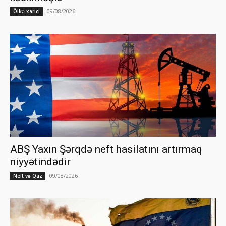
09/08/2026
Ölkə xarici
ABŞ Yaxın Şərqdə neft hasilatını artırmaq
niyyətindədir
09/08/2026
Neft və Qaz