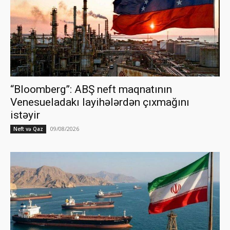
“Bloomberg”: ABŞ neft maqnatının
Venesueladakı layihələrdən çıxmağını
istəyir
09/08/2026
Neft və Qaz