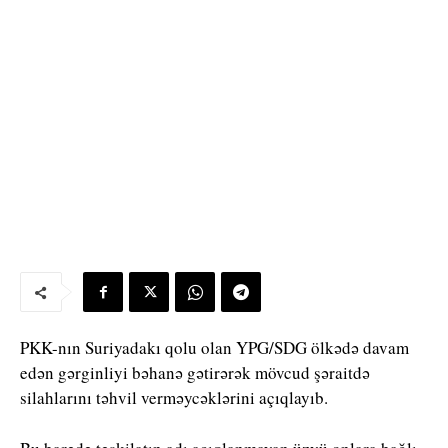
PKK-nın Suriyadakı qolu olan YPG/SDG ölkədə davam
edən gərginliyi bəhanə gətirərək mövcud şəraitdə
silahlarını təhvil verməycəklərini açıqlayıb.