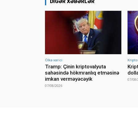
DIGƏR XƏBƏRLƏR
Ölkə xarici
Kripto
Tramp: Çinin kriptovalyuta
Krip
sahəsində hökmranlıq etməsinə
doll
imkan verməyəcəyik
07/08/
07/08/2026