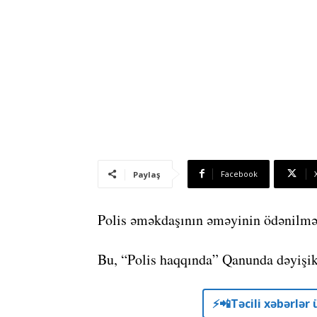
Facebook
Paylaş
Polis əməkdaşının əməyinin ödənilməsi
Bu, “Polis haqqında” Qanunda dəyişikl
⚡️📲Təcili xəbərlə