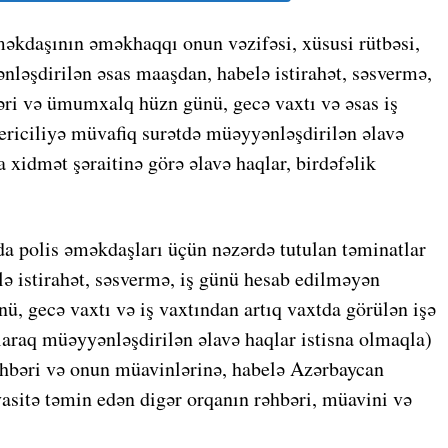
məkdaşının əməkhaqqı onun vəzifəsi, xüsusi rütbəsi,
nləşdirilən əsas maaşdan, habelə istirahət, səsvermə,
ri və ümumxalq hüzn günü, gecə vaxtı və əsas iş
ericiliyə müvafiq surətdə müəyyənləşdirilən əlavə
 xidmət şəraitinə görə əlavə haqlar, birdəfəlik
.
a polis əməkdaşları üçün nəzərdə tutulan təminatlar
lə istirahət, səsvermə, iş günü hesab edilməyən
, gecə vaxtı və iş vaxtından artıq vaxtda görülən işə
araq müəyyənləşdirilən əlavə haqlar istisna olmaqla)
əhbəri və onun müavinlərinə, habelə Azərbaycan
avasitə təmin edən digər orqanın rəhbəri, müavini və