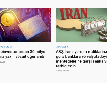
 valyutalar
Ölkə xarici
toinvestorlardan 30 milyon
ABŞ İrana yardım etdiklərinə
ara yaxın vəsait oğurlanıb
görə banklara və valyutadə
məntəqələrinə qarşı sanksiy
2026
tətbiq edib
07/08/2026