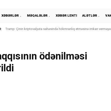
XƏBƏRLƏR
MƏQALƏLƏR
XƏBƏR LENTI
ALƏTLƏR
VA
:
Tramp: Çinin kriptovalyuta sahəsində hökmranlıq etməsinə imkan verməyə
aqqısının ödənilməsi
ildi