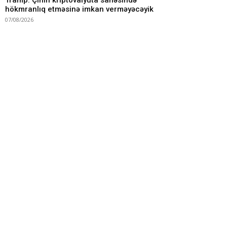
Tramp: Çinin kriptovalyuta sahəsində
hökmranlıq etməsinə imkan verməyəcəyik
07/08/2026