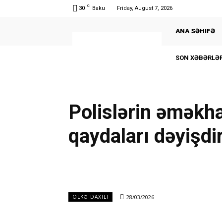
C
30
Baku
Friday, August 7, 2026
ANA SƏHIFƏ
SON XƏBƏRLƏR
Polislərin əməkh
qaydaları dəyişdir
28/03/2026
ÖLKƏ DAXILI