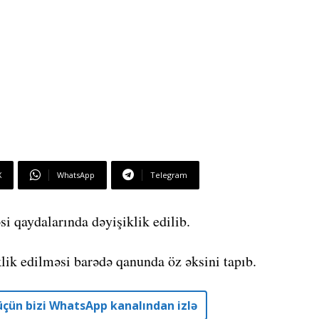
X
WhatsApp
Telegram
 qaydalarında dəyişiklik edilib.
ik edilməsi barədə qanunda öz əksini tapıb.
r üçün bizi WhatsApp kanalından izlə