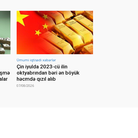
Ümumi iqtisadi xəbərlər
Çin iyulda 2023-cü ilin
yişmə
oktyabrından bəri ən böyük
alar
həcmdə qızıl alıb
07/08/2026