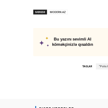
MƏNBƏ
MODERN.AZ
✦
Bu yazını sevimli AI
✦
köməkçinizlə qısaldın
✦
TAGLAR
“Polis