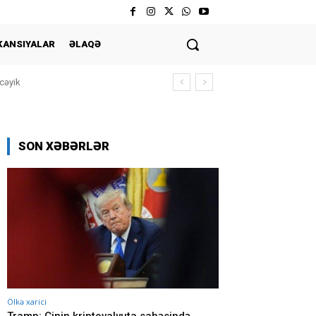
KANSIYALAR
ƏLAQƏ
cəyik
SON XƏBƏRLƏR
Ölkə xarici