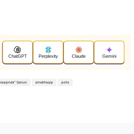
ChatGPT
Perplexity
Claude
Gemini
 haqqında” Qanun
əməkhaqqı
polis