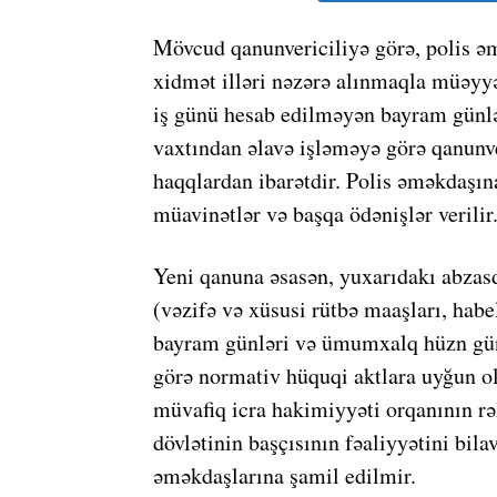
Mövcud qanunvericiliyə görə, polis ə
xidmət illəri nəzərə alınmaqla müəyyə
iş günü hesab edilməyən bayram günlə
vaxtından əlavə işləməyə görə qanunv
haqqlardan ibarətdir. Polis əməkdaşına
müavinətlər və başqa ödənişlər verilir
Yeni qanuna əsasən, yuxarıdakı abzasd
(vəzifə və xüsusi rütbə maaşları, habe
bayram günləri və ümumxalq hüzn günü
görə normativ hüquqi aktlara uyğun ol
müvafiq icra hakimiyyəti orqanının r
dövlətinin başçısının fəaliyyətini bil
əməkdaşlarına şamil edilmir.