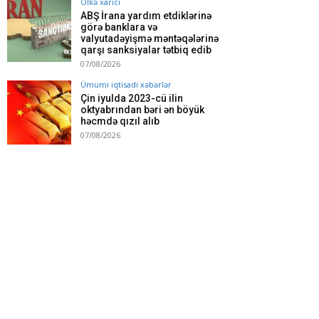
Ölkə xarici
ABŞ İrana yardım etdiklərinə
görə banklara və
valyutadəyişmə məntəqələrinə
qarşı sanksiyalar tətbiq edib
07/08/2026
Ümumi iqtisadi xəbərlər
Çin iyulda 2023-cü ilin
oktyabrından bəri ən böyük
həcmdə qızıl alıb
07/08/2026