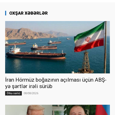
OXŞAR XƏBƏRLƏR
İran Hörmüz boğazının açılması üçün ABŞ-
yə şərtlər irəli sürüb
08/08/2026
Ölkə xarici