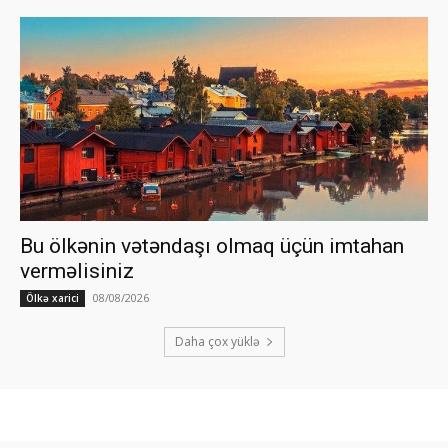
Bu ölkənin vətəndaşı olmaq üçün imtahan
verməlisiniz
08/08/2026
Ölkə xarici
Daha çox yüklə