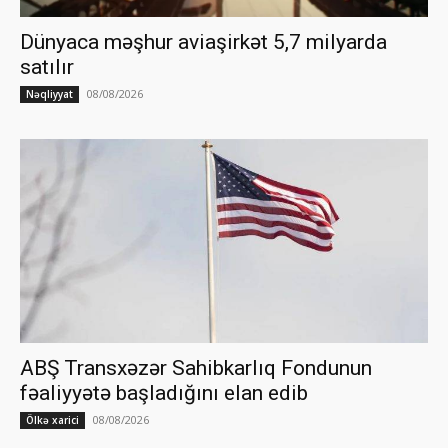
Dünyaca məşhur aviaşirkət 5,7 milyarda
satılır
08/08/2026
Nəqliyyat
ABŞ Transxəzər Sahibkarlıq Fondunun
fəaliyyətə başladığını elan edib
08/08/2026
Ölkə xarici