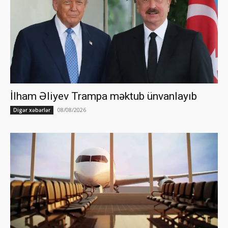
İlham Əliyev Trampa məktub ünvanlayıb
08/08/2026
Digər xəbərlər