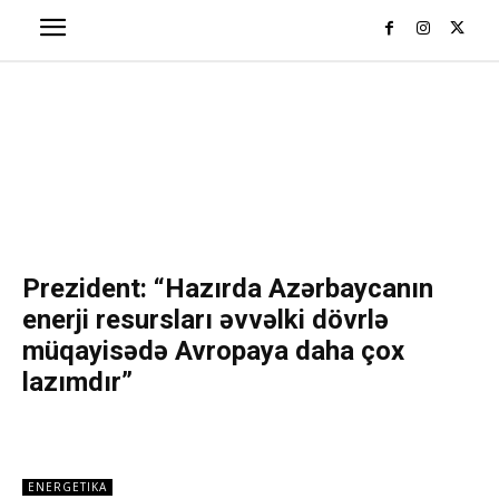
Prezident: “Hazırda Azərbaycanın
enerji resursları əvvəlki dövrlə
müqayisədə Avropaya daha çox
lazımdır”
ENERGETIKA