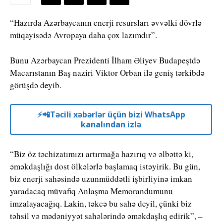
“Hazırda Azərbaycanın enerji resursları əvvəlki dövrlə
müqayisədə Avropaya daha çox lazımdır”.
Bunu Azərbaycan Prezidenti İlham Əliyev Budapeştdə
Macarıstanın Baş naziri Viktor Orban ilə geniş tərkibdə
görüşdə deyib.
⚡️📲Təcili xəbərlər üçün bizi WhatsApp
kanalından izlə
“Biz öz təchizatımızı artırmağa hazırıq və əlbəttə ki,
əməkdaşlığı dost ölkələrlə başlamaq istəyirik. Bu gün,
biz enerji sahəsində uzunmüddətli işbirliyinə imkan
yaradacaq müvafiq Anlaşma Memorandumunu
imzalayacağıq. Lakin, təkcə bu sahə deyil, çünki biz
təhsil və mədəniyyət sahələrində əməkdaşlıq edirik”, –