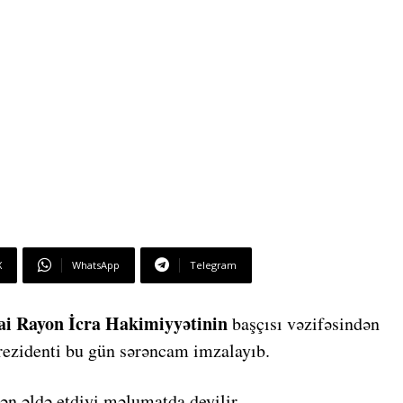
X
WhatsApp
Telegram
ai Rayon İcra Hakimiyyətinin
başçısı vəzifəsindən
ezidenti bu gün sərəncam imzalayıb.
n əldə etdiyi məlumatda deyilir.