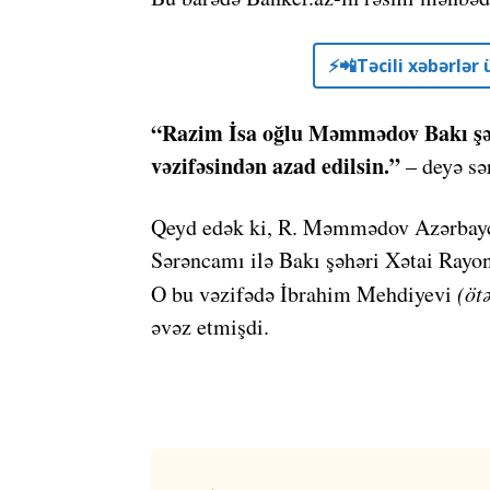
⚡️📲Təcili xəbərlə
“Razim İsa oğlu Məmmədov Bakı şəh
vəzifəsindən azad edilsin.”
– deyə sə
Qeyd edək ki, R. Məmmədov Azərbayc
Sərəncamı ilə Bakı şəhəri Xətai Rayon
O bu vəzifədə İbrahim Mehdiyevi
(öt
əvəz etmişdi.