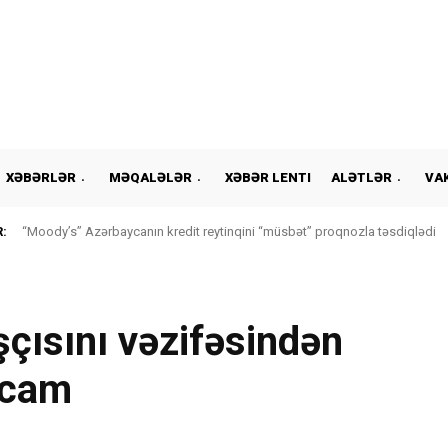
XƏBƏRLƏR
MƏQALƏLƏR
XƏBƏR LENTI
ALƏTLƏR
VA
:
“Moody’s” Azərbaycanın kredit reytinqini “müsbət” proqnozla təsdiqlədi
şçısını vəzifəsindən
ncam