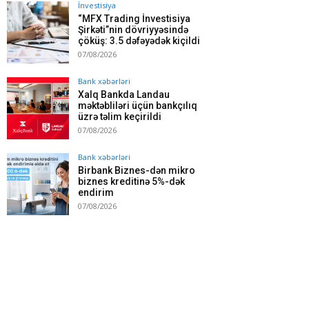
İnvestisiya
“MFX Trading İnvestisiya
Şirkəti”nin dövriyyəsində
çöküş: 3.5 dəfəyədək kiçildi
07/08/2026
Bank xəbərləri
Xalq Bankda Landau
məktəbliləri üçün bankçılıq
üzrə təlim keçirildi
07/08/2026
Bank xəbərləri
Birbank Biznes-dən mikro
biznes kreditinə 5%-dək
endirim
07/08/2026