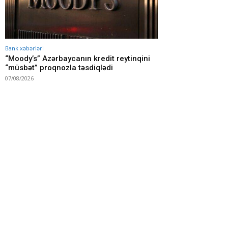
Bank xəbərləri
“Moody’s” Azərbaycanın kredit reytinqini
“müsbət” proqnozla təsdiqlədi
07/08/2026