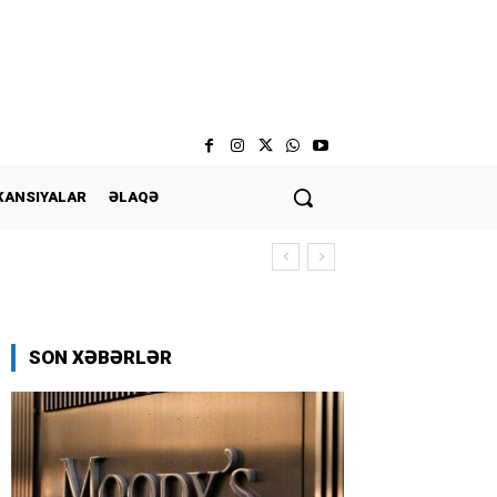
KANSIYALAR
ƏLAQƏ
SON XƏBƏRLƏR