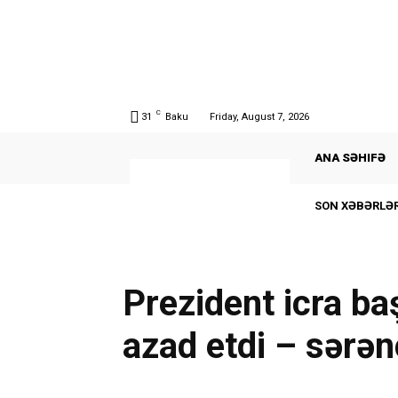
C
31
Baku
Friday, August 7, 2026
ANA SƏHIFƏ
SON XƏBƏRLƏR
Prezident icra ba
azad etdi – sərə