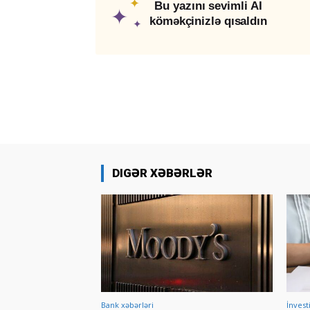
✦
Bu yazını sevimli AI
✦
köməkçinizlə qısaldın
✦
DIGƏR XƏBƏRLƏR
Bank xəbərləri
İnvest