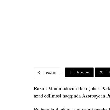
Facebook
Paylaş
Xət
Razim Məmmədovun Bakı şəhəri
azad edilməsi haqqında Azərbaycan Pr
Bu barədə Banker.az-ın rəsmi mənbədə