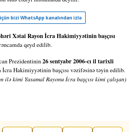
r üçün bizi WhatsApp kanalından izlə
əri Xətai Rayon İcra Hakimiyyətinin başçısı
rəncamda qeyd edilib.
26 sentyabr 2006-cı il tarixli
an Prezidentinin
 İcra Hakimiyyətinin başçısı vəzifəsinə təyin edilib.
ən ilə kimi Yasamal Rayonu İcra başçısı kimi çalışan)