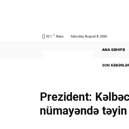
C
32.1
Baku
Saturday, August 8, 2026
ANA SƏHIFƏ
SON XƏBƏRLƏR
Prezident: Kəlbə
nümayəndə təyin 