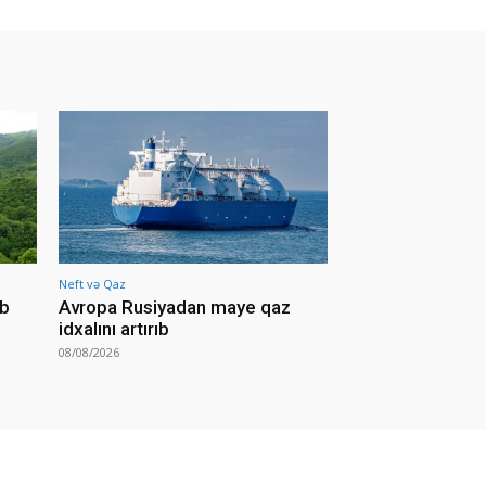
Neft və Qaz
ib
Avropa Rusiyadan maye qaz
idxalını artırıb
08/08/2026