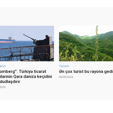
arici
Turizm
omberg”: Türkiyə ticarət
Ən çox turist bu rayona ged
lərinin Qara dənizə keçidini
08/08/2026
udlaşdırır
2026