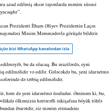
onra azad edilmiş əksər rayonlarda mənim xüsusi
ayacaqdır”.
ycan Prezidenti İlham Əliyev Prezidentin Laçın
nümayəndəsi Məsim Məmmədovla görüşdə bildirir.
r üçün bizi WhatsApp kanalından izlə
edilməyib, bu da olacaq. Bu ərazilərdə, eyni
iq edilməlidir və edilir. Gələcəkdə bu, yeni idarəetmə
sələrində də tətbiq edilməlidir.
dir, həm də yeni idarəetmə üsuludur. Əminəm ki, bu,
övlükdə ölkəmizin hərtərəfli inkişafına böyük töhfə
 bundan ibarətdir, siz mənim etimadımı