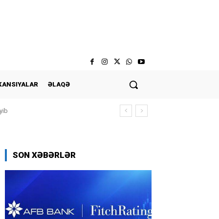
KANSIYALAR
ƏLAQƏ
yib
SON XƏBƏRLƏR