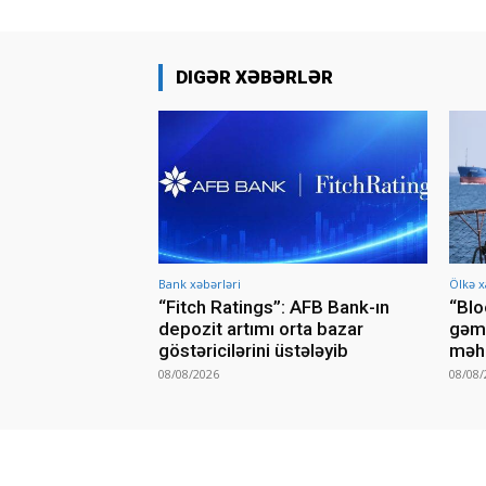
DIGƏR XƏBƏRLƏR
Bank xəbərləri
Ölkə x
“Fitch Ratings”: AFB Bank-ın
“Blo
depozit artımı orta bazar
gəmi
göstəricilərini üstələyib
məhd
08/08/2026
08/08/