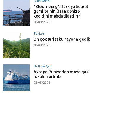
Ölkə xarici
“Bloomberg”: Türkiyə ticarət
gəmilərinin Qara dənizə
keçidini məhdudlaşdırır
08/08/2026
Turizm
Ən çox turist bu rayona gedib
08/08/2026
Neft və Qaz
Avropa Rusiyadan maye qaz
idxalını artırıb
08/08/2026