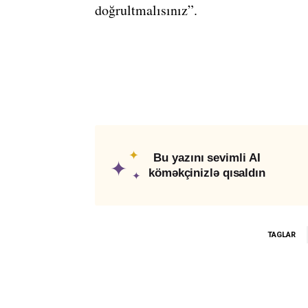
doğrultmalısınız”.
✦
Bu yazını sevimli AI
✦
köməkçinizlə qısaldın
✦
TAGLAR