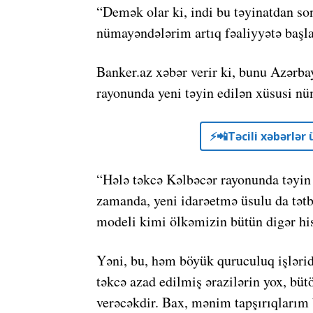
“Demək olar ki, indi bu təyinatdan s
nümayəndələrim artıq fəaliyyətə başl
Banker.az xəbər verir ki, bunu Azərba
rayonunda yeni təyin edilən xüsusi 
⚡️📲Təcili xəbərlə
“Hələ təkcə Kəlbəcər rayonunda təyin 
zamanda, yeni idarəetmə üsulu da tətb
modeli kimi ölkəmizin bütün digər his
Yəni, bu, həm böyük quruculuq işləri
təkcə azad edilmiş ərazilərin yox, büt
verəcəkdir. Bax, mənim tapşırıqlarım