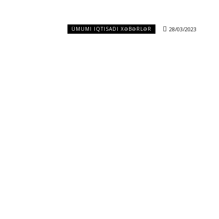
28/03/2023
ÜMUMI IQTISADI XƏBƏRLƏR