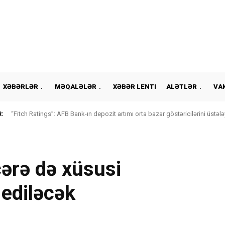
XƏBƏRLƏR
MƏQALƏLƏR
XƏBƏR LENTI
ALƏTLƏR
VA
:
“Fitch Ratings”: AFB Bank-ın depozit artımı orta bazar göstəricilərini üstələ
cərə də xüsusi
ediləcək