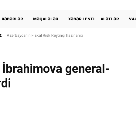
XƏBƏRLƏR
MƏQALƏLƏR
XƏBƏR LENTI
ALƏTLƏR
VA
:
Azərbaycanın Fiskal Risk Reytinqi hazırlanıb
 İbrahimova general-
di