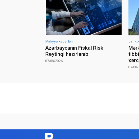
Maliyyə xəbərləri
Bank x
Azərbaycanın Fiskal Risk
Mərk
Reytinqi hazırlanıb
tibb
xərc
07/08/2026
07/08/
B