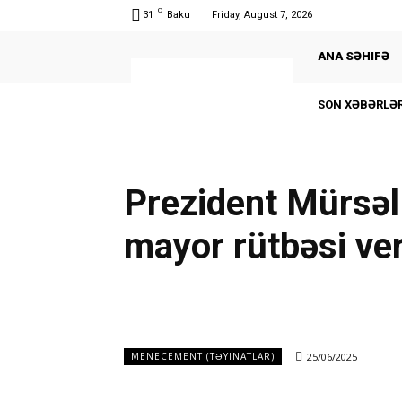
C
31
Baku
Friday, August 7, 2026
ANA SƏHIFƏ
SON XƏBƏRLƏR
Prezident Mürsəl
mayor rütbəsi ver
25/06/2025
MENECEMENT (TƏYINATLAR)