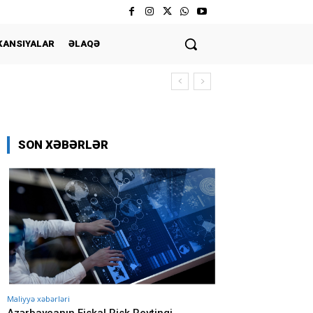
KANSIYALAR
ƏLAQƏ
SON XƏBƏRLƏR
Maliyyə xəbərləri