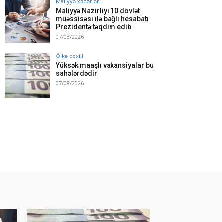
Maliyyə xəbərləri
Maliyyə Nazirliyi 10 dövlət
müəssisəsi ilə bağlı hesabatı
Prezidentə təqdim edib
07/08/2026
Ölkə daxili
Yüksək maaşlı vakansiyalar bu
sahələrdədir
07/08/2026