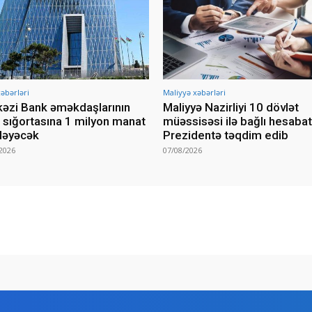
əbərləri
Maliyyə xəbərləri
əzi Bank əməkdaşlarının
Maliyyə Nazirliyi 10 dövlət
i sığortasına 1 milyon manat
müəssisəsi ilə bağlı hesabat
ləyəcək
Prezidentə təqdim edib
2026
07/08/2026