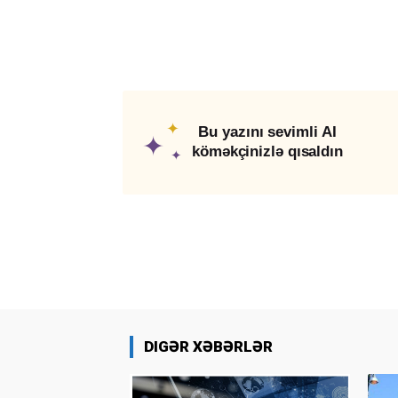
✦
Bu yazını sevimli AI
✦
köməkçinizlə qısaldın
✦
DIGƏR XƏBƏRLƏR