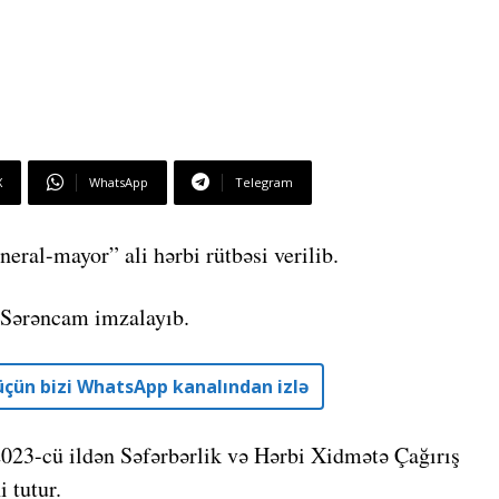
X
WhatsApp
Telegram
ral-mayor” ali hərbi rütbəsi verilib.
 Sərəncam imzalayıb.
r üçün bizi WhatsApp kanalından izlə
2023-cü ildən Səfərbərlik və Hərbi Xidmətə Çağırış
 tutur.