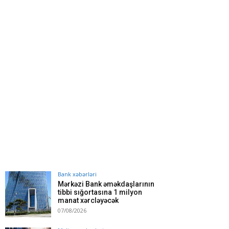
Bank xəbərləri
Mərkəzi Bank əməkdaşlarının
tibbi sığortasına 1 milyon
manat xərcləyəcək
07/08/2026