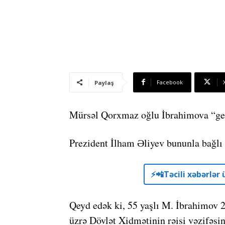
Facebook
Paylaş
Mürsəl Qorxmaz oğlu İbrahimova “gene
Prezident İlham Əliyev bununla bağlı
⚡️📲Təcili xəbərlə
Qeyd edək ki, 55 yaşlı M. İbrahimov 
üzrə Dövlət Xidmətinin rəisi vəzifəsini