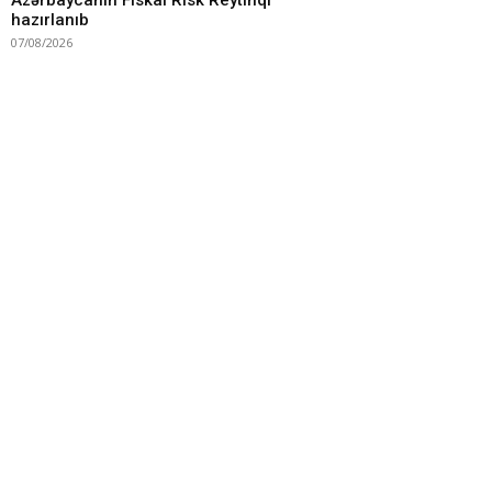
Azərbaycanın Fiskal Risk Reytinqi
hazırlanıb
07/08/2026