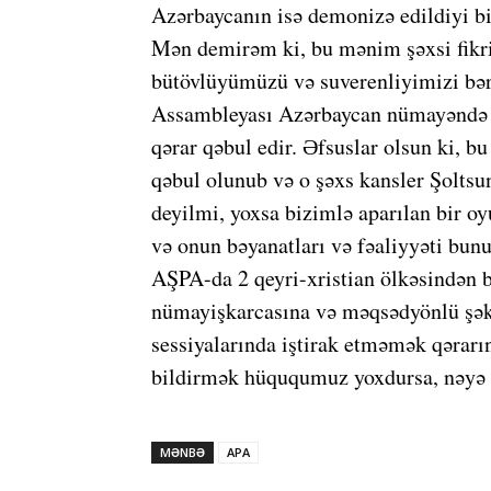
Azərbaycanın isə demonizə edildiyi bi
Mən demirəm ki, bu mənim şəxsi fikrim
bütövlüyümüzü və suverenliyimizi bər
Assambleyası Azərbaycan nümayəndə 
qərar qəbul edir. Əfsuslar olsun ki, 
qəbul olunub və o şəxs kansler Şoltsun
deyilmi, yoxsa bizimlə aparılan bir o
və onun bəyanatları və fəaliyyəti bunu
AŞPA-da 2 qeyri-xristian ölkəsindən b
nümayişkarcasına və məqsədyönlü şəki
sessiyalarında iştirak etməmək qərar
bildirmək hüququmuz yoxdursa, nəyə g
MƏNBƏ
APA