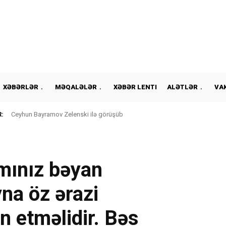
XƏBƏRLƏR
MƏQALƏLƏR
XƏBƏR LENTI
ALƏTLƏR
VA
:
Ceyhun Bayramov Zelenski ilə görüşüb
amınız bəyan
yna öz ərazi
n etməlidir. Bəs