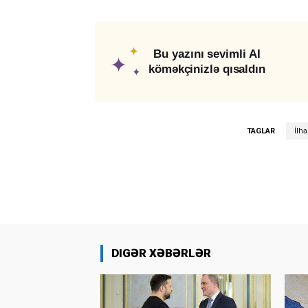
✦
Bu yazını sevimli AI
✦
köməkçinizlə qısaldın
✦
TAGLAR
İlh
DIGƏR XƏBƏRLƏR