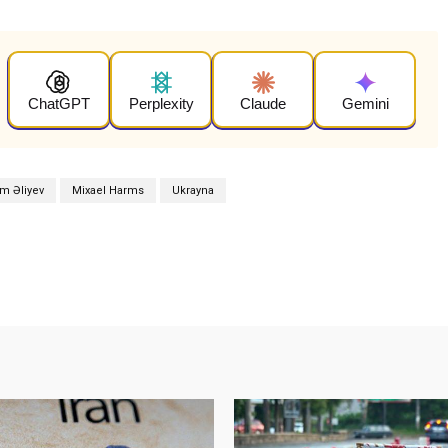
ChatGPT
Perplexity
Claude
Gemini
am Əliyev
Mixael Harms
Ukrayna