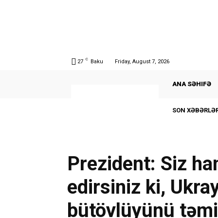
C
27
Baku
Friday, August 7, 2026
ANA SƏHIFƏ
SON XƏBƏRLƏR
Prezident: Siz h
edirsiniz ki, Ukra
bütövlüyünü təmi