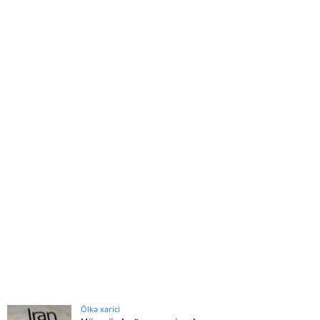
Ölkə xarici