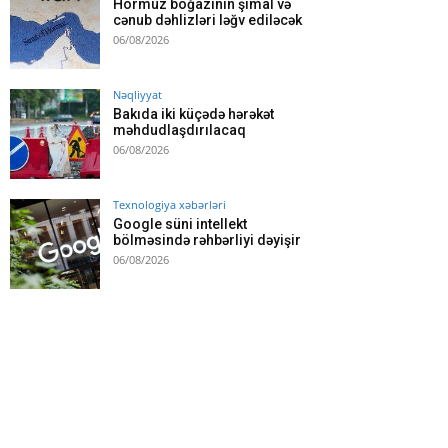
Hörmüz boğazının şimal və
cənub dəhlizləri ləğv ediləcək
06/08/2026
Nəqliyyat
Bakıda iki küçədə hərəkət
məhdudlaşdırılacaq
06/08/2026
Texnologiya xəbərləri
Google süni intellekt
bölməsində rəhbərliyi dəyişir
06/08/2026