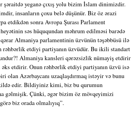
r şəraitdə yeganə çıxış yolu bizim İslam dinimizdir.
dir, insanların çoxu belə düşünür. Biz öz ərazi
pa etdikdən sonra Avropa Şurası Parlament
heyətinin səs hüququndan məhrum edilməsi barədə
bu qərar Almaniya parlamentinin üzvünün təşəbbüsü ilə
 rəhbərlik etdiyi partiyanın üzvüdür. Bu ikili standart
yundur?! Almaniya kansleri qərəzsizlik nümayiş etdirir
 əks etdirir. Onun rəhbərlik etdiyi partiyanın üzvü isə
iri olan Azərbaycanı uzaqlaşdırmaq istəyir və bunu
ldə edir. Bildiyiniz kimi, biz bu qurumun
ına gəlmişik. Çünki, əgər bizim öz mövqeyimizi
örə biz orada olmalıyıq”.