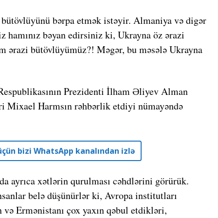
 bütövlüyünü bərpa etmək istəyir. Almaniya və digər
iz hamınız bəyan edirsiniz ki, Ukrayna öz ərazi
zim ərazi bütövlüyümüz?! Məgər, bu məsələ Ukrayna
Respublikasının Prezidenti İlham Əliyev Alman
dri Mixael Harmsın rəhbərlik etdiyi nümayəndə
r üçün bizi WhatsApp kanalından izlə
da ayrıca xətlərin qurulması cəhdlərini görürük.
anlar belə düşünürlər ki, Avropa institutları
və Ermənistanı çox yaxın qəbul etdikləri,