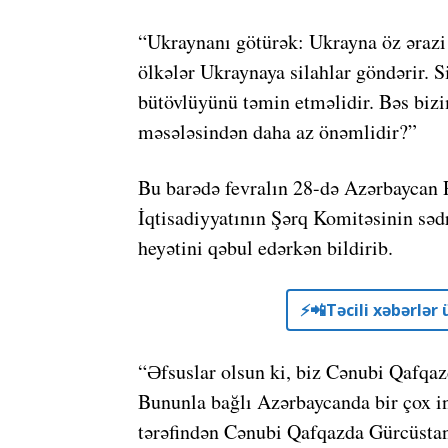
“Ukraynanı götürək: Ukrayna öz ərazi
ölkələr Ukraynaya silahlar göndərir. S
bütövlüyünü təmin etməlidir. Bəs bi
məsələsindən daha az önəmlidir?”
Bu barədə fevralın 28-də Azərbaycan 
İqtisadiyyatının Şərq Komitəsinin sə
heyətini qəbul edərkən bildirib.
⚡️📲Təcili xəbərlə
“Əfsuslar olsun ki, biz Cənubi Qafqaz
Bununla bağlı Azərbaycanda bir çox ins
tərəfindən Cənubi Qafqazda Gürcüstan 