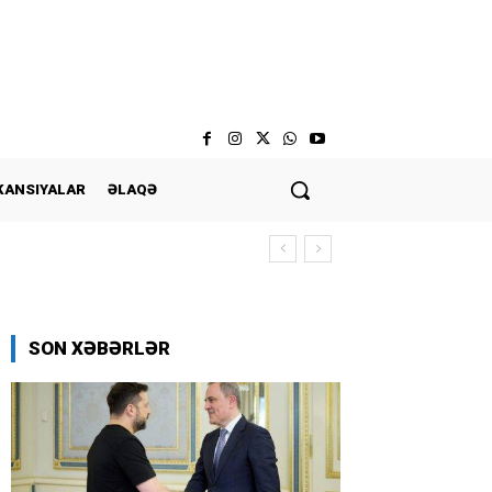
KANSIYALAR
ƏLAQƏ
SON XƏBƏRLƏR