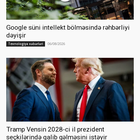
Google süni intellekt bölməsində rəhbərliyi
dəyişir
06/08/2026
Texnologiya xəbərləri
Tramp Vensin 2028-ci il prezident
seçkilərində qalib gəlməsini istəyir