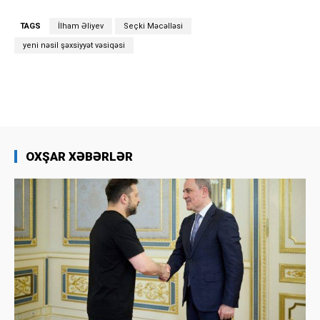
TAGS
İlham Əliyev
Seçki Məcəlləsi
yeni nəsil şəxsiyyət vəsiqəsi
OXŞAR XƏBƏRLƏR