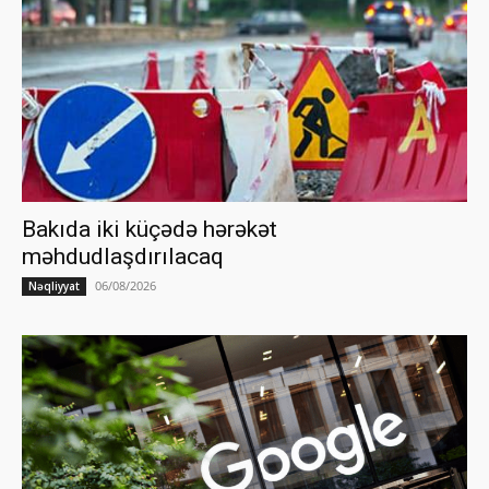
Bakıda iki küçədə hərəkət
məhdudlaşdırılacaq
06/08/2026
Nəqliyyat