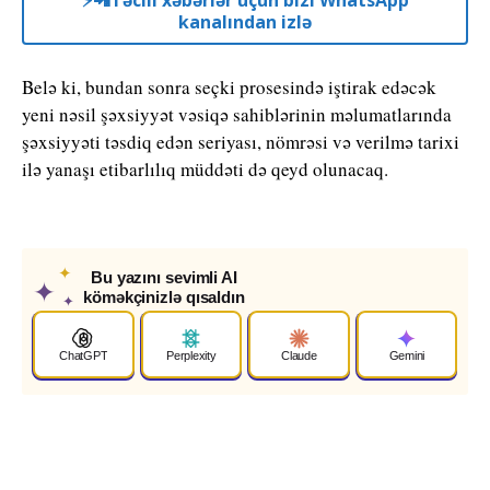
⚡️📲Təcili xəbərlər üçün bizi WhatsApp
kanalından izlə
Belə ki, bundan sonra seçki prosesində iştirak edəcək
yeni nəsil şəxsiyyət vəsiqə sahiblərinin məlumatlarında
şəxsiyyəti təsdiq edən seriyası, nömrəsi və verilmə tarixi
ilə yanaşı etibarlılıq müddəti də qeyd olunacaq.
✦
Bu yazını sevimli AI
✦
köməkçinizlə qısaldın
✦
ChatGPT
Perplexity
Claude
Gemini