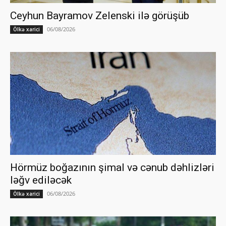
Ceyhun Bayramov Zelenski ilə görüşüb
06/08/2026
Ölkə xarici
Hörmüz boğazının şimal və cənub dəhlizləri
ləğv ediləcək
06/08/2026
Ölkə xarici