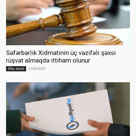
Səfərbərlik Xidmətinin üç vəzifəli şəxsi
rüşvət almaqda ittiham olunur
07/08/2026
Ölkə daxili