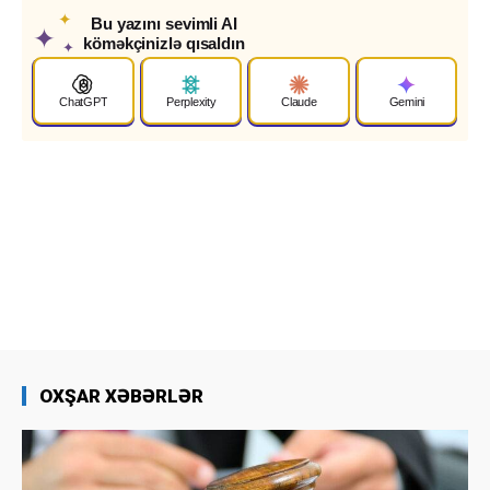
✦
Bu yazını sevimli AI
✦
köməkçinizlə qısaldın
✦
ChatGPT
Perplexity
Claude
Gemini
OXŞAR XƏBƏRLƏR