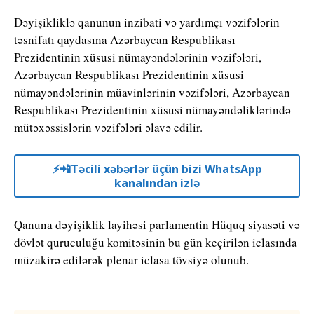
Dəyişikliklə qanunun inzibati və yardımçı vəzifələrin
təsnifatı qaydasına Azərbaycan Respublikası
Prezidentinin xüsusi nümayəndələrinin vəzifələri,
Azərbaycan Respublikası Prezidentinin xüsusi
nümayəndələrinin müavinlərinin vəzifələri, Azərbaycan
Respublikası Prezidentinin xüsusi nümayəndəliklərində
mütəxəssislərin vəzifələri əlavə edilir.
⚡️📲Təcili xəbərlər üçün bizi WhatsApp
kanalından izlə
Qanuna dəyişiklik layihəsi parlamentin Hüquq siyasəti və
dövlət quruculuğu komitəsinin bu gün keçirilən iclasında
müzakirə edilərək plenar iclasa tövsiyə olunub.