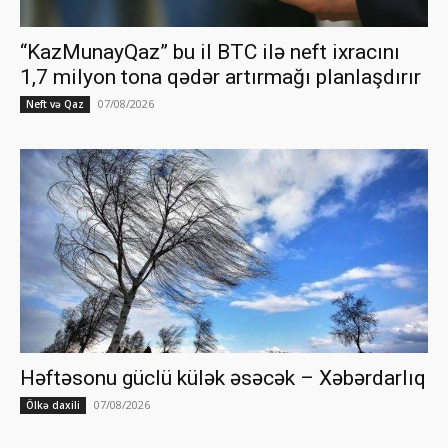
“KazMunayQaz” bu il BTC ilə neft ixracını
1,7 milyon tona qədər artırmağı planlaşdırır
07/08/2026
Neft və Qaz
Həftəsonu güclü külək əsəcək – Xəbərdarlıq
07/08/2026
Ölkə daxili