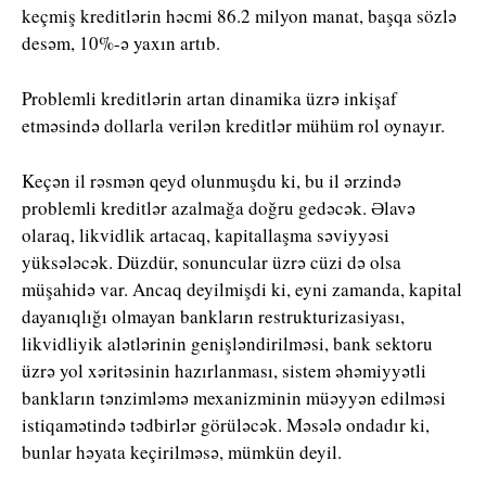
keçmiş kreditlərin həcmi 86.2 milyon manat, başqa sözlə
desəm, 10%-ə yaxın artıb.
Problemli kreditlərin artan dinamika üzrə inkişaf
etməsində dollarla verilən kreditlər mühüm rol oynayır.
Keçən il rəsmən qeyd olunmuşdu ki, bu il ərzində
problemli kreditlər azalmağa doğru gedəcək. Əlavə
olaraq, likvidlik artacaq, kapitallaşma səviyyəsi
yüksələcək. Düzdür, sonuncular üzrə cüzi də olsa
müşahidə var. Ancaq deyilmişdi ki, eyni zamanda, kapital
dayanıqlığı olmayan bankların restrukturizasiyası,
likvidliyik alətlərinin genişləndirilməsi, bank sektoru
üzrə yol xəritəsinin hazırlanması, sistem əhəmiyyətli
bankların tənzimləmə mexanizminin müəyyən edilməsi
istiqamətində tədbirlər görüləcək. Məsələ ondadır ki,
bunlar həyata keçirilməsə, mümkün deyil.