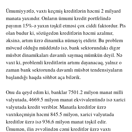
Ümumiyyətlə, vaxtı keçmiş kreditlərin həcmi 2 milyard
manata yaxındır. Onların ümumi kredit portfelində
payının 15%-ə yaxın təşkil etməsi çox ciddi faktordur. Pis
olan budur ki, sözügedən kreditlərin həcmi azalmır,
əksinə, artım üzrə dinamika nümayiş etdirir. Bu problem
mövcud olduğu müddətdə isə, bank sektorundakı digər
müsbət dinamikaları davamlı saymaq mümkün deyil. Nə
vaxt ki, problemli kreditlərin artımı dayanacaq, yalnız o
zaman bank sektorunda davamlı müsbət tendensiyaların
başlandığı haqda söhbət aça bilərik.
Onu da qeyd edim ki, banklar 7501.2 milyon manat milli
valyutada, 4669.5 milyon manat ekvivalentində isə xarici
valyutada kredit veriblər. Manatla kreditlər üzrə
vaxtıkeçmişin həcmi 845.5 milyon, xarici valyutada
kreditlər üzrə isə 936,6 milyon manat təşkil edir.
Ümumən, ilin əvvəlindən cəmi kreditlər üzrə vaxtı