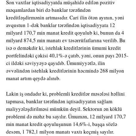
Son vaxtlar iqtisadiyyatda müşahidə edilən pozitiv
məqamlardan biri də banklar tərəfindən
kreditləşdirmənin artmasıdır. Cari ilin ötən ayının, yəni
avqustun 1-dək banklar tərəfindən iqtisadiyyata 12
milyard 170,7 min manat kredit qoyulub ki, bunun da 4
milyard 874,5 min manatı ev təsərrüfatlarına verilib. Bu
isə o deməkdir ki, istehlak kreditlərinin ümumi kredit
portfelindəki çəkisi 40,1%-ə çatıb, yəni, onun payı 2015-
ci ildəki səviyyəyə qayıdıb. Ümumiyyətlə, ilin
əvvəlindən istehlak kreditlərinin həcmində 268 milyon
manat artım qeydə alınıb.
Lakin iş ondadır ki, problemli kreditlər məsələsi həllini
tapmasa, banklar tərəfindən iqtisadiyyatın sağlam
maliyyələşdirilməsi mümkün deyil. Sektorun ən köklü
problemi də məhz bu sayılır. Ümumən, 12 milyard 170,7
min manat kredit qoyuluşunun 14,6%-i, başqa sözlə
desəm, 1 782,1 milyon manatı vaxtı keçmiş sayılır.