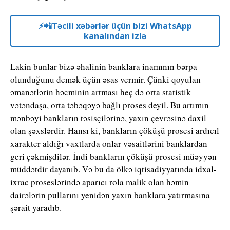
⚡️📲Təcili xəbərlər üçün bizi WhatsApp
kanalından izlə
Lakin bunlar bizə əhalinin banklara inamının bərpa
olunduğunu demək üçün əsas vermir. Çünki qoyulan
əmanətlərin həcminin artması heç də orta statistik
vətəndaşa, orta təbəqəyə bağlı proses deyil. Bu artımın
mənbəyi bankların təsisçilərinə, yaxın çevrəsinə daxil
olan şəxslərdir. Hansı ki, bankların çöküşü prosesi ardıcıl
xarakter aldığı vaxtlarda onlar vəsaitlərini banklardan
geri çəkmişdilər. İndi bankların çöküşü prosesi müəyyən
müddətdir dayanıb. Və bu da ölkə iqtisadiyyatında idxal-
ixrac proseslərində aparıcı rola malik olan həmin
dairələrin pullarını yenidən yaxın banklara yatırmasına
şərait yaradıb.