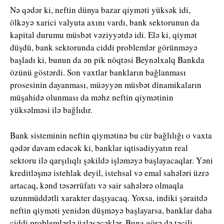
Nə qədər ki, neftin dünya bazar qiyməti yüksək idi,
ölkəyə xarici valyuta axını vardı, bank sektorunun da
kapital durumu müsbət vəziyyətdə idi. Elə ki, qiymət
düşdü, bank sektorunda ciddi problemlər görünməyə
başladı ki, bunun da ən pik nöqtəsi Beynəlxalq Bankda
özünü göstərdi. Son vaxtlar bankların bağlanması
prosesinin dayanması, müəyyən müsbət dinamikaların
müşahidə olunması da məhz neftin qiymətinin
yüksəlməsi ilə bağlıdır.
Bank sisteminin neftin qiymətinə bu cür bağlılığı o vaxta
qədər davam edəcək ki, banklar iqtisadiyyatın real
sektoru ilə qarşılıqlı şəkildə işləməyə başlayacaqlar. Yəni
kreditləşmə istehlak deyil, istehsal və emal sahələri üzrə
artacaq, kənd təsərrüfatı və sair sahələrə olmaqla
uzunmüddətli xarakter daşıyacaq. Yoxsa, indiki şəraitdə
neftin qiyməti yenidən düşməyə başlayarsa, banklar daha
ciddi problemlərlə üzləşəcəklər. Buna görə də təcili