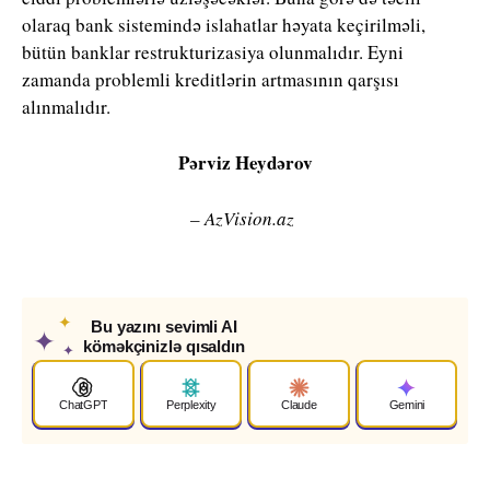
olaraq bank sistemində islahatlar həyata keçirilməli,
bütün banklar restrukturizasiya olunmalıdır. Eyni
zamanda problemli kreditlərin artmasının qarşısı
alınmalıdır.
Pərviz Heydərov
– AzVision.az
✦
Bu yazını sevimli AI
✦
köməkçinizlə qısaldın
✦
ChatGPT
Perplexity
Claude
Gemini