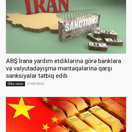
ABŞ İrana yardım etdiklərinə görə banklara
və valyutadəyişmə məntəqələrinə qarşı
sanksiyalar tətbiq edib
07/08/2026
Ölkə xarici