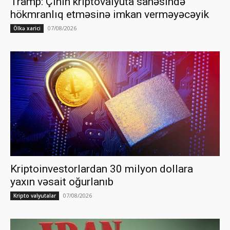
Tramp: Çinin kriptovalyuta sahəsində
hökmranlıq etməsinə imkan verməyəcəyik
07/08/2026
Ölkə xarici
Kriptoinvestorlardan 30 milyon dollara
yaxın vəsait oğurlanıb
07/08/2026
Kripto valyutalar