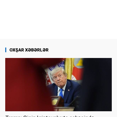
OXŞAR XƏBƏRLƏR