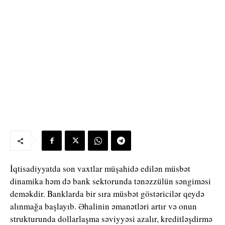
İqtisadiyyatda son vaxtlar müşahidə edilən müsbət
dinamika həm də bank sektorunda tənəzzülün səngiməsi
deməkdir. Banklarda bir sıra müsbət göstəricilər qeydə
alınmağa başlayıb. Əhalinin əmanətləri artır və onun
strukturunda dollarlaşma səviyyəsi azalır, kreditləşdirmə