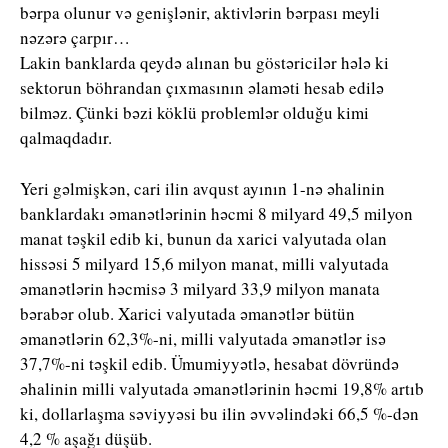
bərpa olunur və genişlənir, aktivlərin bərpası meyli
nəzərə çarpır…
Lakin banklarda qeydə alınan bu göstəricilər hələ ki
sektorun böhrandan çıxmasının əlaməti hesab edilə
bilməz. Çünki bəzi köklü problemlər olduğu kimi
qalmaqdadır.
Yeri gəlmişkən, cari ilin avqust ayının 1-nə əhalinin
banklardakı əmanətlərinin həcmi 8 milyard 49,5 milyon
manat təşkil edib ki, bunun da xarici valyutada olan
hissəsi 5 milyard 15,6 milyon manat, milli valyutada
əmanətlərin həcmisə 3 milyard 33,9 milyon manata
bərabər olub. Xarici valyutada əmanətlər bütün
əmanətlərin 62,3%-ni, milli valyutada əmanətlər isə
37,7%-ni təşkil edib. Ümumiyyətlə, hesabat dövründə
əhalinin milli valyutada əmanətlərinin həcmi 19,8% artıb
ki, dollarlaşma səviyyəsi bu ilin əvvəlindəki 66,5 %-dən
4,2 % aşağı düşüb.