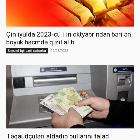
Çin iyulda 2023-cü ilin oktyabrından bəri ən
böyük həcmdə qızıl alıb
07/08/2026
Ümumi iqtisadi xəbərlər
Təqaüdçüləri aldadıb pullarını taladı