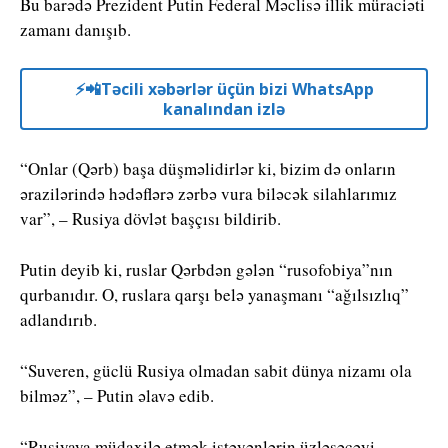
Bu barədə Prezident Putin Federal Məclisə illik müraciəti
zamanı danışıb.
⚡️📲Təcili xəbərlər üçün bizi WhatsApp
kanalından izlə
“Onlar (Qərb) başa düşməlidirlər ki, bizim də onların
ərazilərində hədəflərə zərbə vura biləcək silahlarımız
var”, – Rusiya dövlət başçısı bildirib.
Putin deyib ki, ruslar Qərbdən gələn “rusofobiya”nın
qurbanıdır. O, ruslara qarşı belə yanaşmanı “ağılsızlıq”
adlandırıb.
“Suveren, güclü Rusiya olmadan sabit dünya nizamı ola
bilməz”, – Putin əlavə edib.
“Rusiyaya müdaxilə etmək istəyənlərin üzləşəcəyi