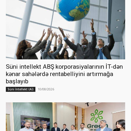
Süni intellekt ABŞ korporasiyalarının İT-dən
kənar sahələrdə rentabelliyini artırmağa
başlayıb
10/08/2026
Süni İntellekt (Aİ)