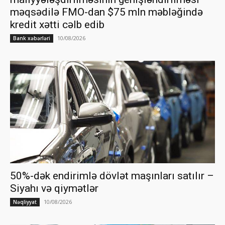
məqsədilə FMO-dan $75 mln məbləğində
kredit xətti cəlb edib
10/08/2026
Bank xəbərləri
50%-dək endirimlə dövlət maşınları satılır –
Siyahı və qiymətlər
10/08/2026
Nəqliyyat