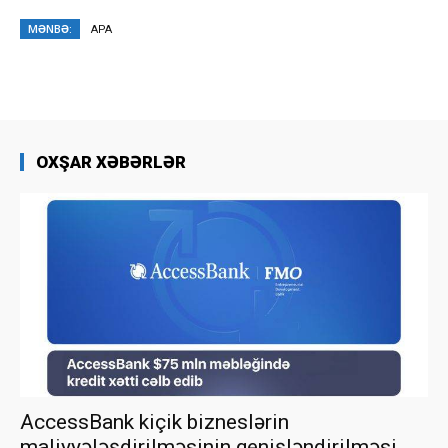
MƏNBƏ:
APA
OXŞAR XƏBƏRLƏR
AccessBank kiçik bizneslərin
maliyyələşdirilməsinin genişləndirilməsi