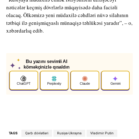
nəticələr keçmiş dövrlərlə müqayisədə daha faciəli
olacaq. Ölkəmizə yeni müdaxilə cəhdləri nüvə silahının
tətbiqi ilə genişmiqyaslı münaqişə təhlükəsi yaradır”, – o,
xəbərdarlıq edib.
✦
Bu yazını sevimli AI
✦
köməkçinizlə qısaldın
✦
ChatGPT
Perplexity
Claude
Gemini
TAGS
Qərb dövlətləri
Rusiya-Ukrayna
Vladimir Putin