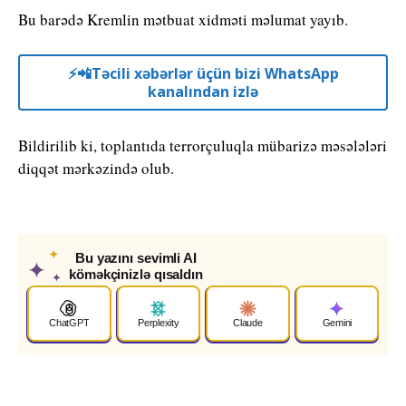
Bu barədə Kremlin mətbuat xidməti məlumat yayıb.
⚡️📲Təcili xəbərlər üçün bizi WhatsApp
kanalından izlə
Bildirilib ki, toplantıda terrorçuluqla mübarizə məsələləri
diqqət mərkəzində olub.
✦
Bu yazını sevimli AI
✦
köməkçinizlə qısaldın
✦
ChatGPT
Perplexity
Claude
Gemini