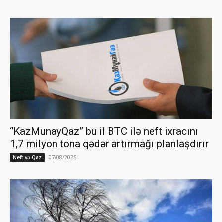
“KazMunayQaz” bu il BTC ilə neft ixracını
1,7 milyon tona qədər artırmağı planlaşdırır
07/08/2026
Neft və Qaz