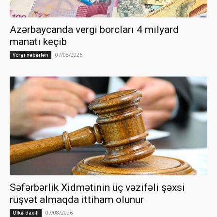
Azərbaycanda vergi borcları 4 milyard
manatı keçib
07/08/2026
Vergi xəbərləri
Səfərbərlik Xidmətinin üç vəzifəli şəxsi
rüşvət almaqda ittiham olunur
07/08/2026
Ölkə daxili