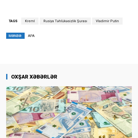
TAGS
Kreml
Rusiya Təhlükəsizlik Şurası
Vladimir Putin
MƏNBƏ:
APA
OXŞAR XƏBƏRLƏR