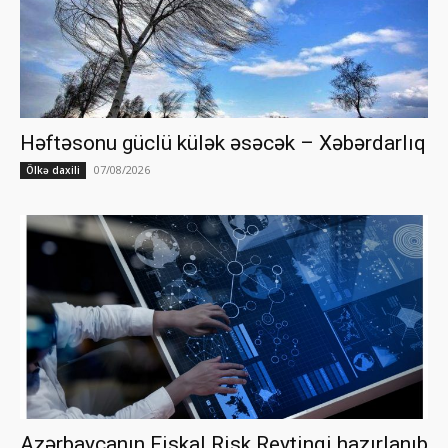
Həftəsonu güclü külək əsəcək – Xəbərdarlıq
07/08/2026
Ölkə daxili
Azərbaycanın Fiskal Risk Reytinqi hazırlanıb