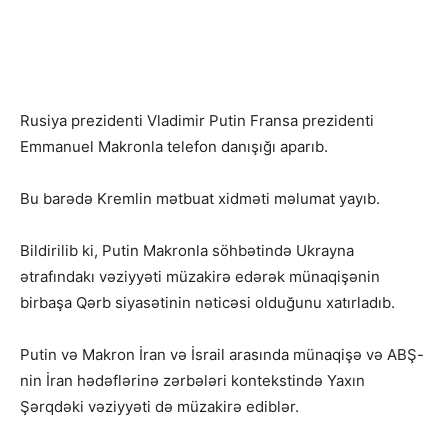
Rusiya prezidenti Vladimir Putin Fransa prezidenti
Emmanuel Makronla telefon danışığı aparıb.
Bu barədə Kremlin mətbuat xidməti məlumat yayıb.
Bildirilib ki, Putin Makronla söhbətində Ukrayna
ətrafındakı vəziyyəti müzakirə edərək münaqişənin
birbaşa Qərb siyasətinin nəticəsi olduğunu xatırladıb.
Putin və Makron İran və İsrail arasında münaqişə və ABŞ-
nin İran hədəflərinə zərbələri kontekstində Yaxın
Şərqdəki vəziyyəti də müzakirə ediblər.