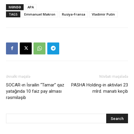
MƏNBƏ
APA
TAGS
Emmanuel Makron
Rusiya-Fransa
Vladimir Putin
Əvvəlki məqalə
Növbəti məqalədə
SOCAR-ın İsrailin “Tamar” qaz
PASHA Holding-in aktivləri 23
yatağında 10 faiz pay alması
mlrd. manatı keçib
rəsmiləşib