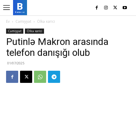
B
Banker.az
Ev
Cəmiyyət
Ölkə xarici
Cəmiyyət
Ölkə xarici
Putinlə Makron arasında
telefon danışığı olub
01/07/2025