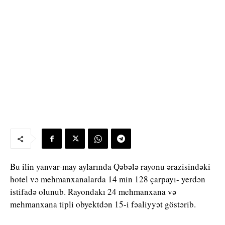
Bu ilin yanvar-may aylarında Qəbələ rayonu ərazisindəki
hotel və mehmanxanalarda 14 min 128 çarpayı- yerdən
istifadə olunub. Rayondakı 24 mehmanxana və
mehmanxana tipli obyektdən 15-i fəaliyyət göstərib.