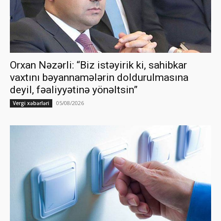
Orxan Nəzərli: “Biz istəyirik ki, sahibkar
vaxtını bəyannamələrin doldurulmasına
deyil, fəaliyyətinə yönəltsin”
05/08/2026
Vergi xəbərləri