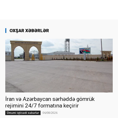
OXŞAR XƏBƏRLƏR
İran və Azərbaycan sərhəddə gömrük
rejimini 24/7 formatına keçirir
06/08/2026
Ümumi iqtisadi xəbərlər