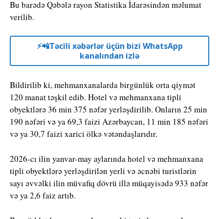
Bu barədə Qəbələ rayon Statistika İdarəsindən məlumat
verilib.
⚡️📲Təcili xəbərlər üçün bizi WhatsApp
kanalından izlə
Bildirilib ki, mehmanxanalarda birgünlük orta qiymət
120 manat təşkil edib. Hotel və mehmanxana tipli
obyektlərə 36 min 375 nəfər yerləşdirilib. Onların 25 min
190 nəfəri və ya 69,3 faizi Azərbaycan, 11 min 185 nəfəri
və ya 30,7 faizi xarici ölkə vətəndaşlarıdır.
2026-cı ilin yanvar-may aylarında hotel və mehmanxana
tipli obyektlərə yerləşdirilən yerli və əcnəbi turistlərin
sayı əvvəlki ilin müvafiq dövrü illə müqayisədə 933 nəfər
və ya 2,6 faiz artıb.