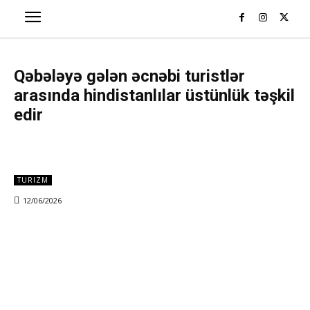
Qəbələyə gələn əcnəbi turistlər
arasında hindistanlılar üstünlük təşkil
edir
TURIZM
12/06/2026