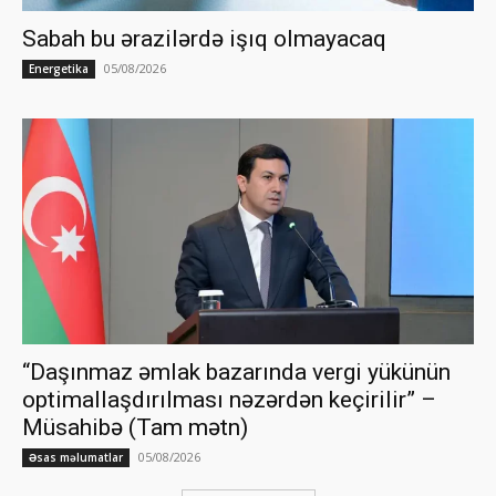
Sabah bu ərazilərdə işıq olmayacaq
05/08/2026
Energetika
“Daşınmaz əmlak bazarında vergi yükünün
optimallaşdırılması nəzərdən keçirilir” –
Müsahibə (Tam mətn)
05/08/2026
Əsas məlumatlar