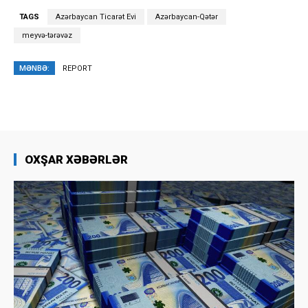
TAGS
Azərbaycan Ticarət Evi
Azərbaycan-Qətər
meyvə-tərəvəz
MƏNBƏ:
REPORT
OXŞAR XƏBƏRLƏR