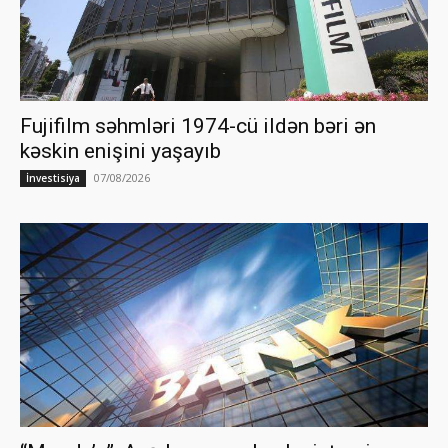
Fujifilm səhmləri 1974-cü ildən bəri ən
kəskin enişini yaşayıb
07/08/2026
İnvestisiya