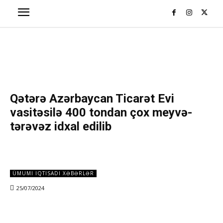
Qətərə Azərbaycan Ticarət Evi
vasitəsilə 400 tondan çox meyvə-
tərəvəz idxal edilib
ÜMUMI IQTISADI XƏBƏRLƏR
25/07/2024