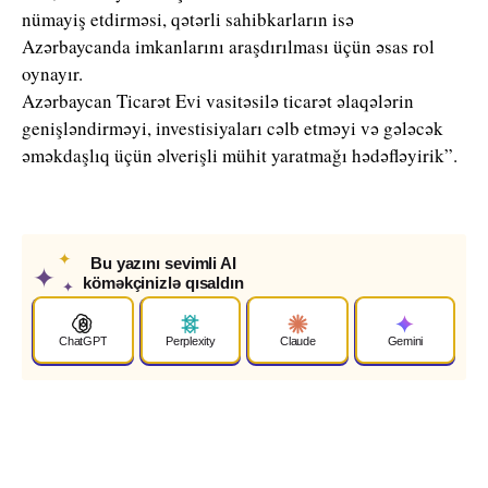
nümayiş etdirməsi, qətərli sahibkarların isə
Azərbaycanda imkanlarını araşdırılması üçün əsas rol
oynayır.
Azərbaycan Ticarət Evi vasitəsilə ticarət əlaqələrin
genişləndirməyi, investisiyaları cəlb etməyi və gələcək
əməkdaşlıq üçün əlverişli mühit yaratmağı hədəfləyirik”.
✦
Bu yazını sevimli AI
✦
köməkçinizlə qısaldın
✦
ChatGPT
Perplexity
Claude
Gemini