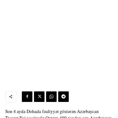
Son 4 ayda Dohada fəaliyyət göstərən Azərbaycan
Ticarət Evi vasitəsilə Qətərə 400 tondan çox Azərbaycan