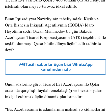
istehsalı olan meyvə-tərəvəz idxal edilib.
Bunu İqtisadiyyat Nazirliyinin tabeliyindəki Kiçik və
Orta Biznesin İnkişafı Agentliyinin (KOBİA) İdarə
Heyətinin sədri Orxan Məmmədov bu gün Bakıda
Azərbaycan Ticarət Korporasiyasının (ATK) təşəbbüsü ilə
təşkil olunmuş “Qətər bütün dünya üçün” adlı tədbirdə
deyib.
⚡️📲Təcili xəbərlər üçün bizi WhatsApp
kanalından izlə
Onun sözlərinə görə, Ticarət Evi Azərbaycan ilə Qətər
arasında qarşılıqlı faydalı əməkdaşlığı və investisiyaları
inkişaf etdirmək üçün dinamik platformadır:
“Bu, Azərbaycanın iş adamlarının məhsul və xidmətlərini