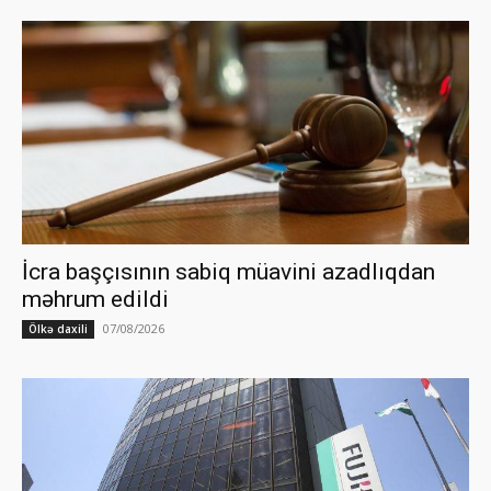
İcra başçısının sabiq müavini azadlıqdan
məhrum edildi
07/08/2026
Ölkə daxili