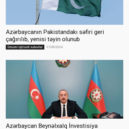
Azərbaycanın Pakistandakı səfiri geri
çağırılıb, yenisi təyin olunub
07/08/2026
Ümumi iqtisadi xəbərlər
Azərbaycan Beynəlxalq İnvestisiya