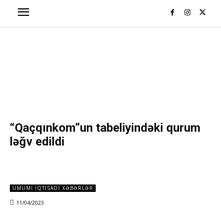
“Qaçqınkom”un tabeliyindəki qurum
ləğv edildi
ÜMUMI IQTISADI XƏBƏRLƏR
11/04/2023