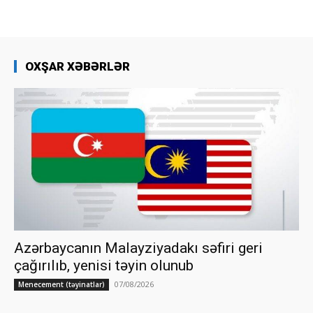
OXŞAR XƏBƏRLƏR
Azərbaycanın Malayziyadakı səfiri geri
çağırılıb, yenisi təyin olunub
07/08/2026
Menecement (təyinatlar)