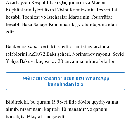
Azərbaycan Respublikası Qaçqınların və Məcburi
Köçkünlərin İşləri üzrə Dövlət Komitəsinin Təsərrüfat
hesablı Təchizat və İstehsalar İdarəsinin Təsərrüfat
hesablı Baza Sənaye Kombinatı ləğv olunduğunu elan
edir.
Banker.az xəbər verir ki, kreditorlar iki ay ərzində
tələblərini AZ1072 Bakı şəhəri, Nərimanov rayonu, Seyid
Yəhya Bakuvi küçəsi, ev 20 ünvanına bildirə bilərlər.
⚡️📲Təcili xəbərlər üçün bizi WhatsApp
kanalından izlə
Bildirək ki, bu qurum 1998-ci ildə dövlət qeydiyyatına
alınıb, nizamnamı kapitalı 10 manatdır və qanuni
təmsilçisi Ələşrəf Hacıyevdir.