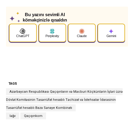
✦
Bu yazını sevimli AI
✦
köməkçinizlə qısaldın
✦
ChatGPT
Perplexity
Claude
Gemini
TAGS
Azərbaycan Respublikası Qaçqınların və Məcburi Köçkünlərin İşləri üzrə
Dövlət Komitəsinin Təsərrüfat hesablı Təchizat və İstehsalar İdarəsinin
Təsərrüfat hesablı Baza Sənaye Kombinatı
ləğv
Qaçqınkom