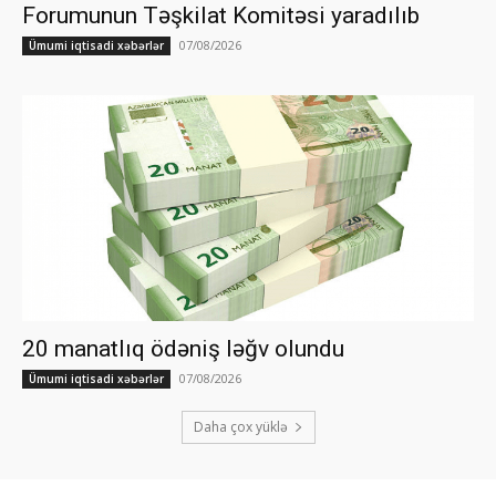
Forumunun Təşkilat Komitəsi yaradılıb
07/08/2026
Ümumi iqtisadi xəbərlər
20 manatlıq ödəniş ləğv olundu
07/08/2026
Ümumi iqtisadi xəbərlər
Daha çox yüklə