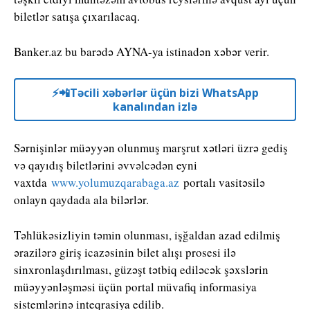
biletlər satışa çıxarılacaq.
Banker.az bu barədə AYNA-ya istinadən xəbər verir.
⚡️📲Təcili xəbərlər üçün bizi WhatsApp
kanalından izlə
Sərnişinlər müəyyən olunmuş marşrut xətləri üzrə gediş
və qayıdış biletlərini əvvəlcədən eyni
vaxtda
www.yolumuzqarabaga.az
portalı vasitəsilə
onlayn qaydada ala bilərlər.
Təhlükəsizliyin təmin olunması, işğaldan azad edilmiş
ərazilərə giriş icazəsinin bilet alışı prosesi ilə
sinxronlaşdırılması, güzəşt tətbiq ediləcək şəxslərin
müəyyənləşməsi üçün portal müvafiq informasiya
sistemlərinə inteqrasiya edilib.