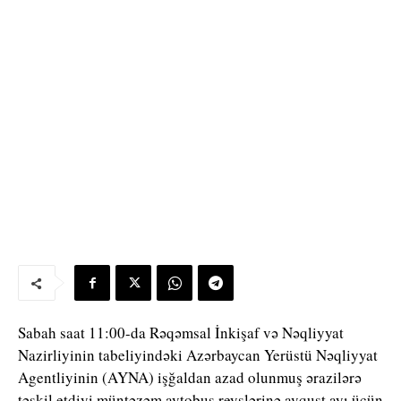
Sabah saat 11:00-da Rəqəmsal İnkişaf və Nəqliyyat
Nazirliyinin tabeliyindəki Azərbaycan Yerüstü Nəqliyyat
Agentliyinin (AYNA) işğaldan azad olunmuş ərazilərə
təşkil etdiyi müntəzəm avtobus reyslərinə avqust ayı üçün