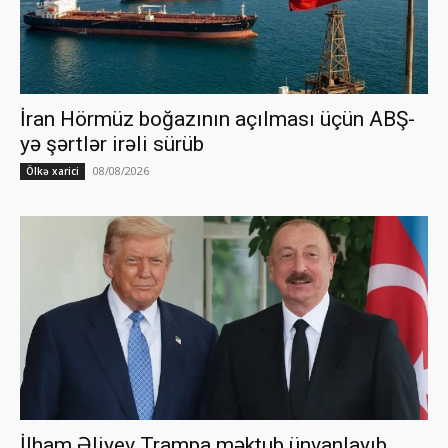
İran Hörmüz boğazının açılması üçün ABŞ-
yə şərtlər irəli sürüb
08/08/2026
Ölkə xarici
İlham Əliyev Trampa məktub ünvanlayıb