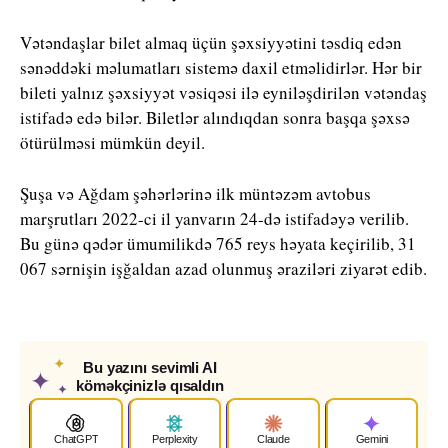
Vətəndaşlar bilet almaq üçün şəxsiyyətini təsdiq edən
sənəddəki məlumatları sistemə daxil etməlidirlər. Hər bir
bileti yalnız şəxsiyyət vəsiqəsi ilə eyniləşdirilən vətəndaş
istifadə edə bilər. Biletlər alındıqdan sonra başqa şəxsə
ötürülməsi mümkün deyil.
Şuşa və Ağdam şəhərlərinə ilk müntəzəm avtobus
marşrutları 2022-ci il yanvarın 24-də istifadəyə verilib.
Bu günə qədər ümumilikdə 765 reys həyata keçirilib, 31
067 sərnişin işğaldan azad olunmuş əraziləri ziyarət edib.
✦
Bu yazını sevimli AI
✦
köməkçinizlə qısaldın
✦
ChatGPT
Perplexity
Claude
Gemini