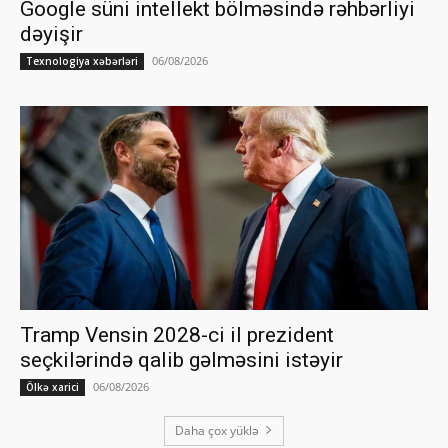
Google süni intellekt bölməsində rəhbərliyi
dəyişir
06/08/2026
Texnologiya xəbərləri
Tramp Vensin 2028-ci il prezident
seçkilərində qalib gəlməsini istəyir
06/08/2026
Ölkə xarici
Daha çox yüklə