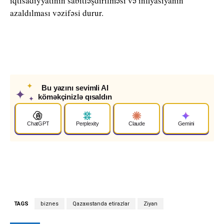
iqtisadiyyatının sabitləşdirilməsi və inflyasiyanın
azaldılması vəzifəsi durur.
✦
Bu yazını sevimli AI
✦
köməkçinizlə qısaldın
✦
ChatGPT
Perplexity
Claude
Gemini
TAGS
biznes
Qazaxıstanda etirazlar
Ziyan