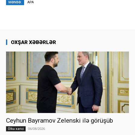
MƏNBƏ:
APA
OXŞAR XƏBƏRLƏR
Ceyhun Bayramov Zelenski ilə görüşüb
06/08/2026
Ölkə xarici