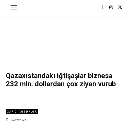
Qazaxıstandakı iğtişaşlar biznesə
232 mln. dollardan çox ziyan vurub
XARICI XƏBƏRLƏR
08/02/2022