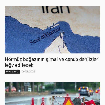
Hörmüz boğazının şimal və cənub dəhlizləri
ləğv ediləcək
06/08/2026
Ölkə xarici