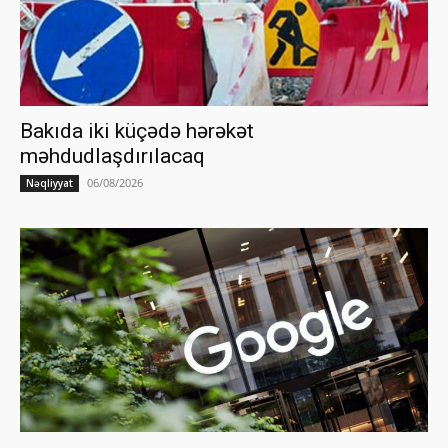
Bakıda iki küçədə hərəkət
məhdudlaşdırılacaq
06/08/2026
Nəqliyyat