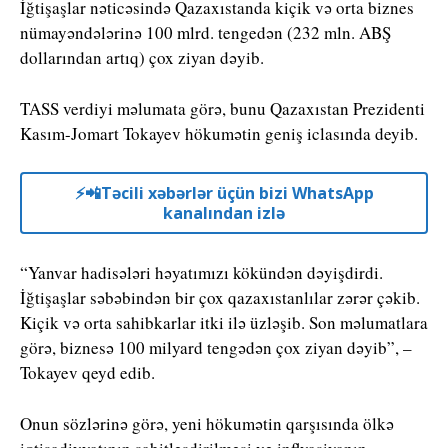
İğtişaşlar nəticəsində Qazaxıstanda kiçik və orta biznes
nümayəndələrinə 100 mlrd. tengedən (232 mln. ABŞ
dollarından artıq) çox ziyan dəyib.
TASS verdiyi məlumata görə, bunu Qazaxıstan Prezidenti
Kasım-Jomart Tokayev hökumətin geniş iclasında deyib.
⚡️📲Təcili xəbərlər üçün bizi WhatsApp
kanalından izlə
“Yanvar hadisələri həyatımızı kökündən dəyişdirdi.
İğtişaşlar səbəbindən bir çox qazaxıstanlılar zərər çəkib.
Kiçik və orta sahibkarlar itki ilə üzləşib. Son məlumatlara
görə, biznesə 100 milyard tengədən çox ziyan dəyib”, –
Tokayev qeyd edib.
Onun sözlərinə görə, yeni hökumətin qarşısında ölkə